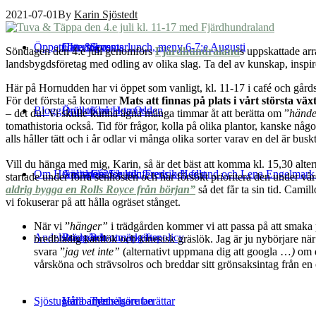
2021-07-01
By
Karin Sjöstedt
Öppettider & events
Catering
Hitta till oss
Sommarlunch, meny 6-7:e Augusti
Söndagen den 4:e juli genomförs
Fjärdhundraland
s uppskattade a
landsbygdsföretag med odling av olika slag. Ta del av kunskap, inspire
Här på Hornudden har vi öppet som vanligt, kl. 11-17 i café och gård
För det första så kommer
Mats att finnas på plats i vårt största växt
Blogg
Bröllop på Hornudden
Öppettider
Kontakta Oss
– det du! Vi skulle kunna ägna många timmar åt att berätta om ”
händel
tomathistoria också. Tid för frågor, kolla på olika plantor, kanske n
alls håller tätt och i år odlar vi många olika sorter varav en del är bus
Vill du hänga med mig, Karin, så är det bäst att komma kl. 15,30 alte
Om Hornudden
Anlita oss för konferens och fest
Gästspel 25:e juli: Fredrik Hedlund och Lena Engelmar
Gårdsbutik
startade under förra senhösten och har försökt prioritera den under vå
aldrig bygga en Rolls Royce från början”
så det får ta sin tid. Cami
vi fokuserar på att hålla ogräset stånget.
När vi ”
hänger”
i trädgården kommer vi att passa på att smaka 
Andelsträdgård
Bussresor
Priser och utmärkelser
Personuppgiftspolicy
bredbladig kantlök och kinesisk gräslök. Jag är ju nybörjare när d
svara ”
jag vet inte”
(alternativt uppmana dig att googla …
)
om 
vårsköna och strävsolros och breddar sitt grönsaksintag från en
Sjöstugan
Hållbarhet
Våra andelsägare berättar
Tynnelsörutan