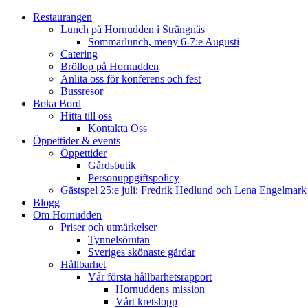
Restaurangen
Lunch på Hornudden i Strängnäs
Sommarlunch, meny 6-7:e Augusti
Catering
Bröllop på Hornudden
Anlita oss för konferens och fest
Bussresor
Boka Bord
Hitta till oss
Kontakta Oss
Öppettider & events
Öppettider
Gårdsbutik
Personuppgiftspolicy
Gästspel 25:e juli: Fredrik Hedlund och Lena Engelmar
Blogg
Om Hornudden
Priser och utmärkelser
Tynnelsörutan
Sveriges skönaste gårdar
Hållbarhet
Vår första hållbarhetsrapport
Hornuddens mission
Vårt kretslopp