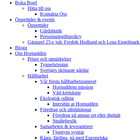
Boka Bord
Hitta till oss
Kontakta Oss
Öppettider & events
Öppettider
Gårdsbutik
Personuppgiftspolicy
Gästspel 25:e juli: Fredrik Hedlund och Lena Engelmar
Blogg
Om Hornudden
Priser och utmärkelser
Tynnelsörutan
Sveriges skönaste gårdar
Hållbarhet
Vår första hållbarhetsrapport
Hornuddens mission
Vårt kretslopp
Ekologisk odling
Intership at Hornudden
Föredrag och utbildningar
Föredrag på annan ort eller digitalt
Studiebesök
Samarbeten & leverantörer
Fjorgyns systrar
Klara, färdiga, gå med Europeiska