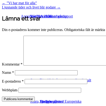
Post
←
”Vi har mat för alla”
Ljusnande tider och livet blir godare
→
navigation
Anmälan CSA 2026
Sveriges skönaste gårdar
Vår första hållbarhetsrapport
Lämna ett svar
Din e-postadress kommer inte publiceras.
Obligatoriska fält är märkta
Ekologisk odling
Webbutik
Hornuddens mission
Föredrag och utbildningar
Köpvillkor
Vårt kretslopp
Intership at Hornudden
Kommentar
*
Namn
*
Samarbeten & leverantörer
Föredrag på annan ort eller digitalt
E-postadress
*
Webbplats
Klara, färdiga, gå med Europeiska
Studiebesök
Fjorgyns systrar