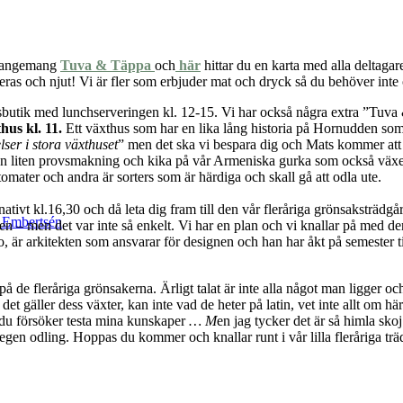
rrangemang
Tuva & Täppa
och
här
hittar du en karta med alla deltaga
ras och njut! Vi är fler som erbjuder mat och dryck så du behöver inte o
sbutik med lunchserveringen kl. 12-15. Vi har också några extra ”Tuva
hus kl. 11.
Ett växthus som har en lika lång historia på Hornudden so
ser i stora växthuset
” men det ska vi bespara dig och Mats kommer att 
ågon liten provsmakning och kika på vår Armeniska gurka som också växer 
ktomater och andra är sorters som är härdiga och skall gå att odla ute.
rnativt kl.16,30 och då leta dig fram till den vår fleråriga grönsakst
k Embertsén
ren – men det var inte så enkelt. Vi har en plan och vi knallar på med d
llo, är arkitekten som ansvarar för designen och han har åkt på semester t
på de fleråriga grönsakerna. Ärligt talat är inte alla något man ligger 
et gäller dess växter, kan inte vad de heter på latin, vet inte allt om hä
du försöker testa mina kunskaper
… M
en jag tycker det är så himla skoj 
 egen odling. Hoppas du kommer och knallar runt i vår lilla fleråriga t