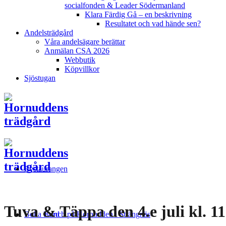
socialfonden & Leader Södermanland
Klara Färdig Gå – en beskrivning
Resultatet och vad hände sen?
Andelsträdgård
Våra andelsägare berättar
Anmälan CSA 2026
Webbutik
Köpvillkor
Sjöstugan
Restaurangen
Tuva & Täppa den 4.e juli kl. 
Boka Bord
Lunch på Hornudden i Strängnäs