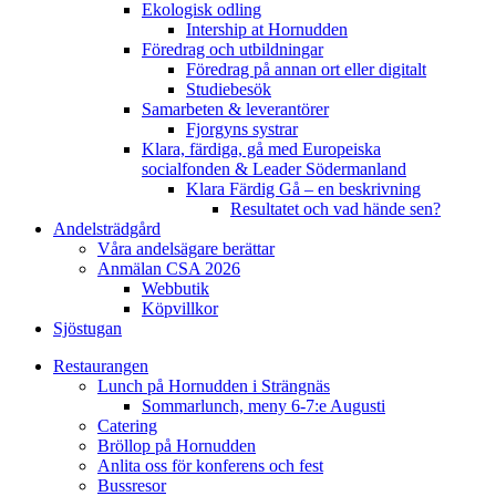
Ekologisk odling
Intership at Hornudden
Föredrag och utbildningar
Föredrag på annan ort eller digitalt
Studiebesök
Samarbeten & leverantörer
Fjorgyns systrar
Klara, färdiga, gå med Europeiska
socialfonden & Leader Södermanland
Klara Färdig Gå – en beskrivning
Resultatet och vad hände sen?
Andelsträdgård
Våra andelsägare berättar
Anmälan CSA 2026
Webbutik
Köpvillkor
Sjöstugan
Restaurangen
Lunch på Hornudden i Strängnäs
Sommarlunch, meny 6-7:e Augusti
Catering
Bröllop på Hornudden
Anlita oss för konferens och fest
Bussresor