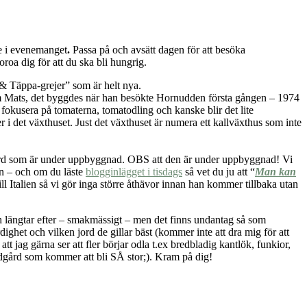
re i evenemanget
.
Passa på och avsätt dagen för att besöka
roa dig för att du ska bli hungrig.
 & Täppa-grejer” som är helt nya.
m Mats, det byggdes när han besökte Hornudden första gången – 1974
fokusera på tomaterna, tomatodling och kanske blir det lite
i det växthuset. Just det växthuset är numera ett kallväxthus som inte
rädgård som är under uppbyggnad. OBS att den är under uppbyggnad! Vi
en – och om du läste
blogginlägget i tisdags
så vet du ju att “
Man kan
ill Italien så vi gör inga större åthävor innan han kommer tillbaka utan
och längtar efter – smakmässigt – men det finns undantag så som
rdighet och vilken jord de gillar bäst (kommer inte att dra mig för att
att jag gärna ser att fler börjar odla t.ex bredbladig kantlök, funkior,
rädgård som kommer att bli SÅ stor;). Kram på dig!