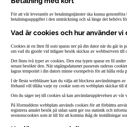
Betalning med kort
För att vår leverantör av betalningstjänster ska kunna genomföra 
betalningsuppgifter i den utsträckning och så länge det behövs fö
Vad är cookies och hur använder vi
Cookies är en liten fil som sparas ner på din dator när du går i
om vad du gjorde vid tidigare besök skickas av webbservern till
Det finns två typer av cookies. Den ena typen sparar en fil under
senast besökte den. När utgångsdatumet passerats raderas cookie
lagras temporärt i din dators minne exempelvis för att hålla reda 
I de flesta webbläsare kan du välja att blockera användningen av c
förhand vill tillåta varje ny cookie som en webbplats skickar till d
Om du säger nej till cookies så kan användarupplevelsen av vår w
På Hornuddens webbplats används cookies för att förbättra använ
registrera antalet besök på sidan samt ger oss statistik och inf
sessionscookies som är till för att komma ihåg de inställningar s