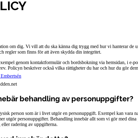
LICY
ation om dig. Vi vill att du ska känna dig trygg med hur vi hanterar de 
h regler som finns för att även skydda din integritet.
ll exempel genom kontaktformulär och bordsbokning via hemsidan, i e-p
ev. Policyn beskriver också vilka rättigheter du har och hur du gör dem g
k Embertsén
udden.net
nebär behandling av personuppgifter?
en fysisk person som är i livet utgör en personuppgift. Exempel kan vara
ummer utgör personuppgifter. Behandling innebär allt som vi gör med din
g eller radering av uppgifterna.