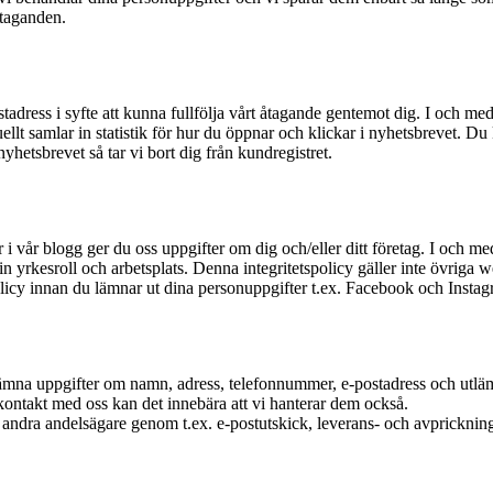
åtaganden.
adress i syfte att kunna fullfölja vårt åtagande gentemot dig. I och med 
uellt samlar in statistik för hur du öppnar och klickar i nyhetsbrevet. D
hetsbrevet så tar vi bort dig från kundregistret.
 vår blogg ger du oss uppgifter om dig och/eller ditt företag. I och med 
rkesroll och arbetsplats. Denna integritetspolicy gäller inte övriga web
olicy innan du lämnar ut dina personuppgifter t.ex. Facebook och Instag
lämna uppgifter om namn, adress, telefonnummer, e-postadress och utlämni
ontakt med oss kan det innebära att vi hanterar dem också.
ör andra andelsägare genom t.ex. e-postutskick, leverans- och avpricknin