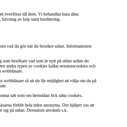
tt överföras till dem. Vi behandlar bara dina
g, hävning av köp samt kreditering.
n om vad du gör när du besöker sidan. Informationen
 dig som besökare vad som är nytt på sidan sedan du
en andra typen av cookies kallas sessionscookies och
in webbläsare.
in webbläsare så att du får möjlighet att välja om du på
inte.
samma sätt som om hemsidan fick sätta cookies.
arna förblir hela tiden anonyma. Det hjälper oss att
ör sig på sidan. Dessutom används s.k.