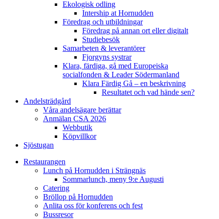
Ekologisk odling
Intership at Hornudden
Föredrag och utbildningar
Föredrag på annan ort eller digitalt
Studiebesök
Samarbeten & leverantörer
Fjorgyns systrar
Klara, färdiga, gå med Europeiska
socialfonden & Leader Södermanland
Klara Färdig Gå – en beskrivning
Resultatet och vad hände sen?
Andelsträdgård
Våra andelsägare berättar
Anmälan CSA 2026
Webbutik
Köpvillkor
Sjöstugan
Restaurangen
Lunch på Hornudden i Strängnäs
Sommarlunch, meny 9:e Augusti
Catering
Bröllop på Hornudden
Anlita oss för konferens och fest
Bussresor