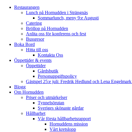
Restaurangen
Lunch på Hornudden i Strängnäs
Sommarlunch, meny 9:e Augusti
Catering
Bröllop på Hornudden
Anlita oss för konferens och fest
Bussresor
Boka Bord
Hitta till oss
Kontakta Oss
Öppettider & events
Öppettider
Gårdsbutik
Personuppgiftspolicy
Gästspel 25:e juli: Fredrik Hedlund och Lena Engelmar
Blogg
Om Hornudden
Priser och utmärkelser
Tynnelsörutan
Sveriges skönaste gårdar
Hållbarhet
Vår första hållbarhetsrapport
Hornuddens mission
Vårt kretslopp