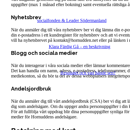
uppgifter (max 1 månad efter bokning) samt eventuella rättsliga 
Nyhetsbrev
socialfonden & Leader Södermanland
När du anmäler dig till våra nyhetsbrev ber vi dig lämna din e-post
din e-postadress i ett kundregister för nyhetsbrev och att vi event
vill ha nyhetsbrevet på kontakt@hornudden.net eller på länken i ny
Klara Färdig Gå – en beskrivning
Blogg och sociala medier
När du interagerar i våra sociala medier eller lämnar kommentarer i
Det kan handla om namn, adress, e-postadress, telefonnummer, din y
Resultatet och vad hände sen?
mediekonton, så du bör ta del av dessa webbplatsers integritetsp
Andelsjordbruk
När du anmäler dig till vårt andelsjordbruk (CSA) ber vi dig att 
dig som andelsägare. Om du uppger andra personuppgifter i din k
För att fullfölja vårt uppdrag blir dina personuppgifter synliga f
medier för Hornuddens andelsägare.