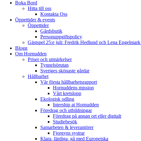
Boka Bord
Hitta till oss
Kontakta Oss
Öppettider & events
Öppettider
Gårdsbutik
Personuppgiftspolicy
Gästspel 25:e juli: Fredrik Hedlund och Lena Engelmar
Blogg
Om Hornudden
Priser och utmärkelser
Tynnelsörutan
Sveriges skönaste gårdar
Hållbarhet
Vår första hållbarhetsrapport
Hornuddens mission
Vårt kretslopp
Ekologisk odling
Intership at Hornudden
Föredrag och utbildningar
Föredrag på annan ort eller digitalt
Studiebesök
Samarbeten & leverantörer
Fjorgyns systrar
Klara, färdiga, gå med Europeiska