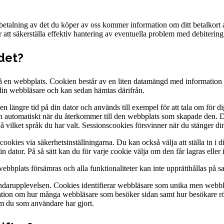
betalning av det du köper av oss kommer information om ditt betalkort a
r att säkerställa effektiv hantering av eventuella problem med debiterin
 det?
n på en webbplats. Cookien består av en liten datamängd med informatio
 din webbläsare och kan sedan hämtas därifrån.
 en längre tid på din dator och används till exempel för att tala om för
n automatiskt när du återkommer till den webbplats som skapade den. D
på vilket språk du har valt. Sessionscookies försvinner när du stänger d
ookies via säkerhetsinställningarna. Du kan också välja att ställa in i d
in dator. På så sätt kan du för varje cookie välja om den får lagras eller 
ebbplats försämras och alla funktionaliteter kan inte upprätthållas på 
darupplevelsen. Cookies identifierar webbläsare som unika men webbläs
ormation om hur många webbläsare som besöker sidan samt hur besökare r
om du som användare har gjort.