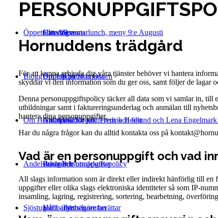
PERSONUPPGIFTSPO
Öppettider & events
Catering
Hitta till oss
Sommarlunch, meny 9:e Augusti
Hornuddens trädgård
För att kunna erbjuda dig våra tjänster behöver vi hantera inform
Blogg
Bröllop på Hornudden
Öppettider
Kontakta Oss
skyddar vi den information som du ger oss, samt följer de lagar oc
Denna personuppgiftspolicy täcker all data som vi samlar in, ti
utbildningar samt i faktureringsunderlag och anmälan till nyhetsbr
hantera dina personuppgifter.
Om Hornudden
Anlita oss för konferens och fest
Gästspel 25:e juli: Fredrik Hedlund och Lena Engelmar
Gårdsbutik
Har du några frågor kan du alltid kontakta oss på kontakt@horn
Vad är en personuppgift och vad in
Andelsträdgård
Bussresor
Priser och utmärkelser
Personuppgiftspolicy
All slags information som är direkt eller indirekt hänförlig till 
uppgifter eller olika slags elektroniska identiteter så som IP-n
insamling, lagring, registrering, sortering, bearbetning, överförin
Sjöstugan
Hållbarhet
Våra andelsägare berättar
Tynnelsörutan