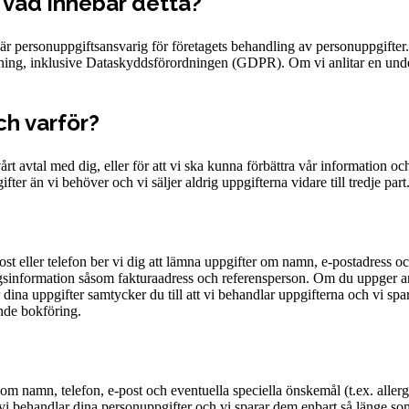
 vad innebär detta?
rsonuppgiftsansvarig för företagets behandling av personuppgifter. De
ftning, inklusive Dataskyddsförordningen (GDPR). Om vi anlitar en unde
ch varför?
rt avtal med dig, eller för att vi ska kunna förbättra vår information och
ifter än vi behöver och vi säljer aldrig uppgifterna vidare till tredje part
st eller telefon ber vi dig att lämna uppgifter om namn, e-postadress o
ingsinformation såsom fakturaadress och referensperson. Om du uppger a
 dina uppgifter samtycker du till att vi behandlar uppgifterna och vi spar
ende bokföring.
m namn, telefon, e-post och eventuella speciella önskemål (t.ex. allergi
 vi behandlar dina personuppgifter och vi sparar dem enbart så länge som