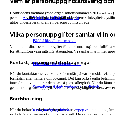
Vem är personuppgiftsansvarig och
Hornuddens trädgård (med organisationsnummer 570128–1627) är pe
Anmälan CSA 2026
Sveriges skönaste gårdar
Vår första hållbarhetsrapport
personuppgifter i enlighet med gällande Svensk Integritetslagsti
utgör underleverantören ett personuppgiftsbiträde.
Vilka personuppgifter samlar vi in o
Ekologisk odling
Webbutik
Hornuddens mission
Vi hanterar dina personuppgifter för att kunna ingå och fullfölja vå
för att fullgöra våra rättsliga åtaganden. Vi samlar inte in fler uppg
Kontakt, bokning och förfrågningar
Föredrag och utbildningar
Köpvillkor
Vårt kretslopp
Intership at Hornudden
När du kontaktar oss via kontaktformulär på vår hemsida, via e-po
förfrågan eller hantera din bokning. Det kan också gälla betaln
innebära att vi hanterar dem också (t.ex. allergier). När du lämnar
Samarbeten & leverantörer
Föredrag på annan ort eller digitalt
gentemot dig samt uppfylla våra rättsliga skyldigheter t.ex. avse
Bordsbokning
När du bokar bord via vår hemsida ber vi dig att lämna uppgifter o
Klara, färdiga, gå med Europeiska
Studiebesök
Fjorgyns systrar
vårt åtagande gentemot dig på bästa sätt. Du samtycker då till att