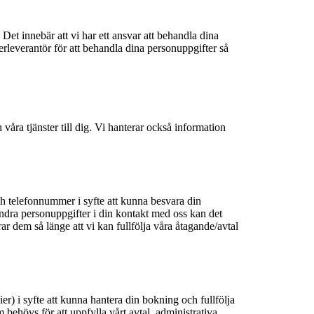
t innebär att vi har ett ansvar att behandla dina
rleverantör för att behandla dina personuppgifter så
 våra tjänster till dig. Vi hanterar också information
.
ch telefonnummer i syfte att kunna besvara din
ndra personuppgifter i din kontakt med oss kan det
ar dem så länge att vi kan fullfölja våra åtagande/avtal
er) i syfte att kunna hantera din bokning och fullfölja
 behövs för att uppfylla vårt avtal, administrativa