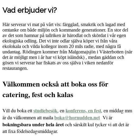
Vad erbjuder vi?
Här serverar vi mat på vårt vis: färgglad, smakrik och lagad med
omtanke om både miljön och kommande generationer. En stor del
av det som hamnar på tallriken är härodlat och skördat i vår egen
ekologiska odling. Det vi inte odlar själva köper vi från våra
ekolokala och vilda kollegor inom 20 mils radie, med några få
undantag. Rödingen kommer från Malgomajsjön i Västerbotten (när
det är möjligt men i år har vi köpt isländsk) , medan gäddan och
gösen vi serverar har fiskats av oss själva i viken nedanför
restaurangen.
Välkommen också att boka oss för
catering, fest och kalas
studiebesök
konferens, en fest
Vill du boka ett
, en
, en middag mm
boka@hornudden.net
är du välkommen att maila
Vi är
bokningsbara under hela året
och särskilt kul tycker vi att det är
att fixa födelsedagsmiddagar.