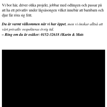
Vi bor här, driver olika projekt, jobbar med odlingen och passar på
att ha ett privatliv under lågsäsongen vilket innebär att barnbarn och
djur får röra sig fritt.
Du är varmt välkommen när vi har öppet
, men vi önskar alltså att
vårt privatliv respekteras övrig tid.
– Ring om du är osäker: 0152-32618 //Karin & Mats
Hornuddens trädgård
Aspö Hornudden
645 93 Strängnäs
E-post
kontakt@hornudden.net
Telefon
0152–326 18
Swish
1236948244
Org.nr
570128–1627
Ekologisk odling med restaurang och
andelsträdgård