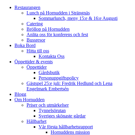
Restaurangen
Lunch på Hornudden i Strängnäs
Sommarlunch, meny 15:e & 16:e Augusti
Catering
Bröllop på Hornudden
Anlita oss för konferens och fest
Bussresor
Boka Bord
Hitta till oss
Kontakta Oss
Öppettider & events
Öppettider
Gårdsbutik
Personuppgiftspolicy
Gästspel 25:e juli: Fredrik Hedlund och Lena
Engelmark Embertsén
Blogg
Om Hornudden
Priser och utmärkelser
Tynnelsörutan
Sveriges skönaste gårdar
Hållbarhet
Vår första hållbarhetsrapport
Hornuddens mission