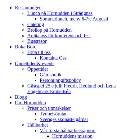
Restaurangen
Lunch på Hornudden i Strängnäs
Sommarlunch, meny 6-7:e Augusti
Catering
Bröllop på Hornudden
Anlita oss för konferens och fest
Bussresor
Boka Bord
Hitta till oss
Kontakta Oss
Öppettider & events
Öppettider
Gårdsbutik
Personuppgiftspolicy
Gästspel 25:e juli: Fredrik Hedlund och Lena
Engelmark Embertsén
Blogg
Om Hornudden
Priser och utmärkelser
Tynnelsörutan
Sveriges skönaste gårdar
Hållbarhet
Vår första hållbarhetsrapport
Hornuddens mission