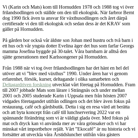
Vi (Karin och Mats) kom till Hornudden 1978 och 1988 tog vi över
frilandsodlingen och ställde om den till ekologisk. När farbror Bernt
dog 1990 fick även ta ansvar för växthusodlingen och året därpå
certifierade vi den till ekologisk och sedan dess är det KRAV som
gäller på Hornudden.
På gården bor också vår äldste son Johan med hustru och två barn i
ett hus och vår yngsta dotter Evelina äger det hus som farfar Georgs
mamma Josefina byggde på 30-talet. Våra barnbarn är alltså den
sjätte generationen med Karlssongener på Hornudden.
Från 1988 när vi tog över frilandsodlingen har det hänt en hel del
utöver att vi ”blev med växthus” 1990. Under åren har vi genom
erfarenhet, försök, kurser, deltagande i olika samarbeten och
Deltagardriven forskning
utvecklat vårt företag på Hornudden. Fram
till 2007 jobbade Mats som lärare i Strängnäs och under mellan
2001 och 2005 studerade Karin i Uppsala men från hösten 2007
vidgades företagandet utifrån odlingen och det blev även fokus på
restaurang, café och gårdsbutik. Detta i sig en resa värd att berätta
och att byta koncept från café till lunchservering 2022 var en
spännande förändring som vi är väldigt glada över. Med fokus på
mat och dryck kan vi använda mer av våra grönsaker och vi har
minskat vårt importbehov rejält. Vårt ”Ekocafé” är nu historia och vi
fortsätter att utveckla våra Årstidsluncher utifrån våra gästers