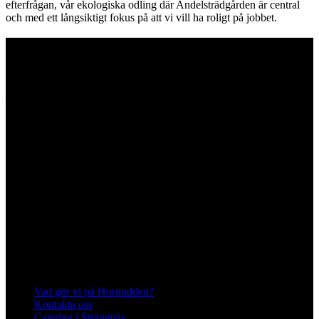
efterfrågan, vår ekologiska odling där Andelsträdgården är central
och med ett långsiktigt fokus på att vi vill ha roligt på jobbet.
Hornuddens trädgård
Aspö Hornudden
645 93 Strängnäs
E-post
kontakt@hornudden.net
Telefon
0152–326 18
Swish
1236948244
Org.nr
570128–1627
Ekologisk odling med restaurang och
andelsträdgård
Följ oss på Instagram och Facebook
Meny
Vad gör vi på Hornudden?
Kontakta oss
Catering i Strängnäs