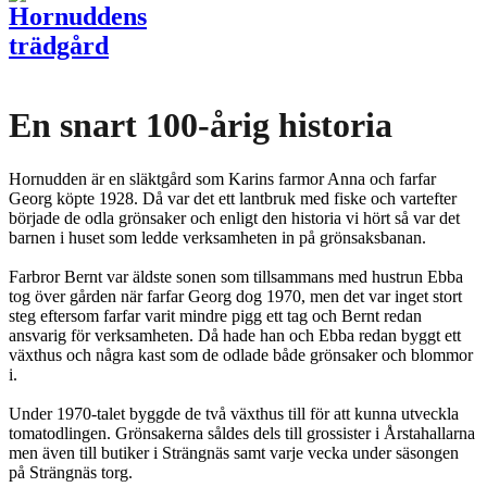
En snart 100-årig historia
Hornudden är en släktgård som Karins farmor Anna och farfar
Georg köpte 1928. Då var det ett lantbruk med fiske och vartefter
började de odla grönsaker och enligt den historia vi hört så var det
barnen i huset som ledde verksamheten in på grönsaksbanan.
Farbror Bernt var äldste sonen som tillsammans med hustrun Ebba
tog över gården när farfar Georg dog 1970, men det var inget stort
steg eftersom farfar varit mindre pigg ett tag och Bernt redan
ansvarig för verksamheten. Då hade han och Ebba redan byggt ett
växthus och några kast som de odlade både grönsaker och blommor
i.
Under 1970-talet byggde de två växthus till för att kunna utveckla
tomatodlingen. Grönsakerna såldes dels till grossister i Årstahallarna
men även till butiker i Strängnäs samt varje vecka under säsongen
på Strängnäs torg.