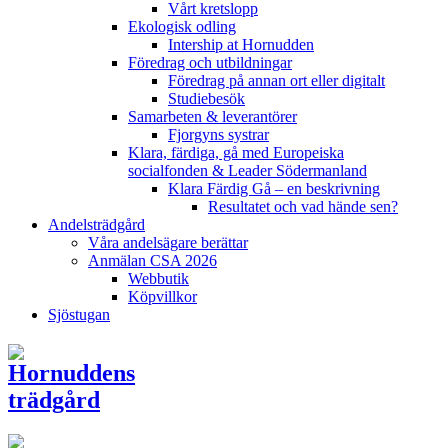
Vårt kretslopp
Ekologisk odling
Intership at Hornudden
Föredrag och utbildningar
Föredrag på annan ort eller digitalt
Studiebesök
Samarbeten & leverantörer
Fjorgyns systrar
Klara, färdiga, gå med Europeiska
socialfonden & Leader Södermanland
Klara Färdig Gå – en beskrivning
Resultatet och vad hände sen?
Andelsträdgård
Våra andelsägare berättar
Anmälan CSA 2026
Webbutik
Köpvillkor
Sjöstugan