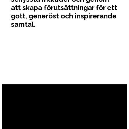
att skapa förutsättningar för ett
gott, generöst och inspirerande
samtal.
Hornuddens trädgård
Aspö Hornudden
645 93 Strängnäs
E-post
kontakt@hornudden.net
Telefon
0152–326 18
Swish
1236948244
Org.nr
570128–1627