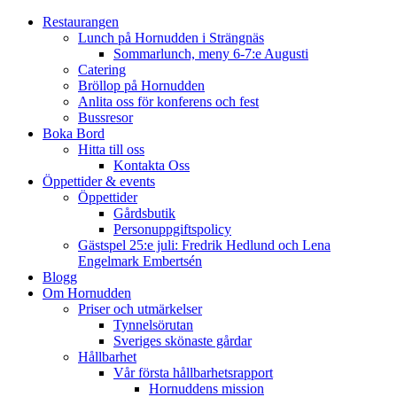
Restaurangen
Lunch på Hornudden i Strängnäs
Sommarlunch, meny 6-7:e Augusti
Catering
Bröllop på Hornudden
Anlita oss för konferens och fest
Bussresor
Boka Bord
Hitta till oss
Kontakta Oss
Öppettider & events
Öppettider
Gårdsbutik
Personuppgiftspolicy
Gästspel 25:e juli: Fredrik Hedlund och Lena
Engelmark Embertsén
Blogg
Om Hornudden
Priser och utmärkelser
Tynnelsörutan
Sveriges skönaste gårdar
Hållbarhet
Vår första hållbarhetsrapport
Hornuddens mission