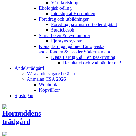
Vårt kretslopp
Ekologisk odling
Intership at Hornudden
Föredrag och utbildningar
Föredrag på annan ort eller digitalt
Studiebesök
Samarbeten & leverantörer
Fjorgyns systrar
Klara, färdiga, gå med Europeiska
socialfonden & Leader Södermanland
Klara Färdig Gå – en beskrivning
Resultatet och vad hände sen?
Andelsträdgård
Våra andelsägare berättar
Anmälan CSA 2026
Webbutik
Köpvillkor
Sjöstugan