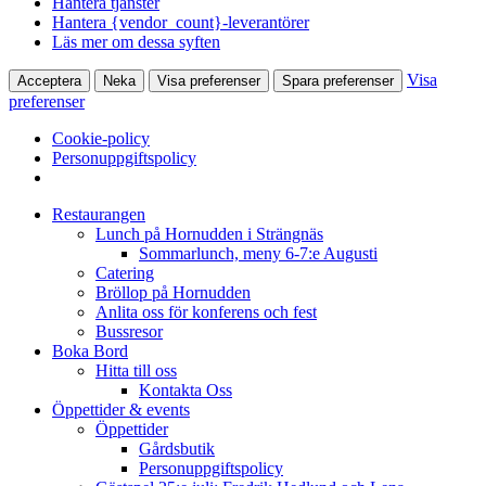
Hantera tjänster
Hantera {vendor_count}-leverantörer
Läs mer om dessa syften
Visa
Acceptera
Neka
Visa preferenser
Spara preferenser
preferenser
Cookie-policy
Personuppgiftspolicy
Restaurangen
Lunch på Hornudden i Strängnäs
Sommarlunch, meny 6-7:e Augusti
Catering
Bröllop på Hornudden
Anlita oss för konferens och fest
Bussresor
Boka Bord
Hitta till oss
Kontakta Oss
Öppettider & events
Öppettider
Gårdsbutik
Personuppgiftspolicy