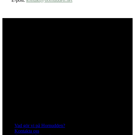
E-post:
kontakt@hornudden.net
Hornuddens trädgård
Aspö Hornudden
645 93 Strängnäs
E-post
kontakt@hornudden.net
Telefon
0152–326 18
Swish
1236948244
Org.nr
570128–1627
Ekologisk odling med restaurang och
andelsträdgård
Följ oss på Instagram och Facebook
Meny
Vad gör vi på Hornudden?
Kontakta oss