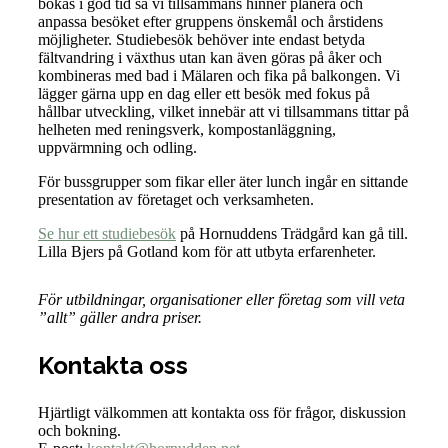
bokas i god tid så vi tillsammans hinner planera och
anpassa besöket efter gruppens önskemål och årstidens
möjligheter. Studiebesök behöver inte endast betyda
fältvandring i växthus utan kan även göras på åker och
kombineras med bad i Mälaren och fika på balkongen. Vi
lägger gärna upp en dag eller ett besök med fokus på
hållbar utveckling, vilket innebär att vi tillsammans tittar på
helheten med reningsverk, kompostanläggning,
uppvärmning och odling.
För bussgrupper som fikar eller äter lunch ingår en sittande
presentation av företaget och verksamheten.
Se hur ett studiebesök
på Hornuddens Trädgård kan gå till.
Lilla Bjers på Gotland kom för att utbyta erfarenheter.
För utbildningar, organisationer eller företag som vill veta
”allt” gäller andra priser.
Kontakta oss
Hjärtligt välkommen att kontakta oss för frågor, diskussion
och bokning.