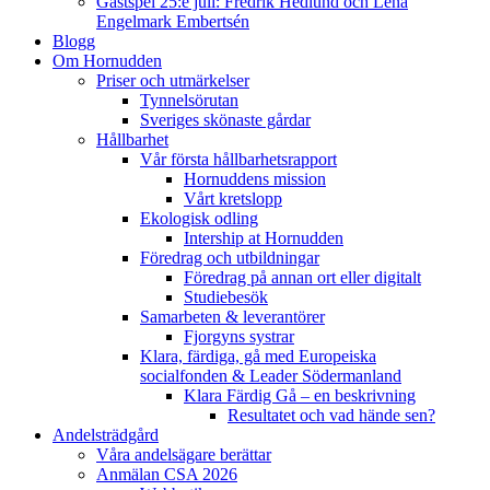
Gästspel 25:e juli: Fredrik Hedlund och Lena
Engelmark Embertsén
Blogg
Om Hornudden
Priser och utmärkelser
Tynnelsörutan
Sveriges skönaste gårdar
Hållbarhet
Vår första hållbarhetsrapport
Hornuddens mission
Vårt kretslopp
Ekologisk odling
Intership at Hornudden
Föredrag och utbildningar
Föredrag på annan ort eller digitalt
Studiebesök
Samarbeten & leverantörer
Fjorgyns systrar
Klara, färdiga, gå med Europeiska
socialfonden & Leader Södermanland
Klara Färdig Gå – en beskrivning
Resultatet och vad hände sen?
Andelsträdgård
Våra andelsägare berättar
Anmälan CSA 2026