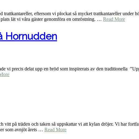
rattkantareller, eftersom vi plockat så mycket trattkantareller under hös
 plats lät vi våra gäster genomföra en omröstning. …
Read More
på Hornudden
 hade vi precis delat upp en bröd som inspirerats av den traditionella ”
More
t på träden och taken så uppskattar vi att kylan dröjer. Vi har fortfara
ster som avnjöt årets …
Read More