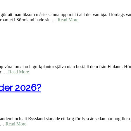
 gör att man liksom måste stanna upp mitt i allt det vanliga. I lördags v
terpartiet i Sörmland hade sin …
Read More
t upp våra tomat och gurkplantor själva utan beställt dem från Finland. H
har …
Read More
der 2026?
andemi och att Ryssland startade ett krig för fyra år sedan har nog flera
h …
Read More