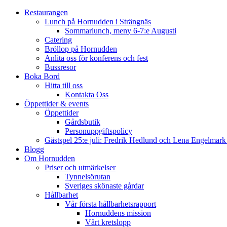
Restaurangen
Lunch på Hornudden i Strängnäs
Sommarlunch, meny 6-7:e Augusti
Catering
Bröllop på Hornudden
Anlita oss för konferens och fest
Bussresor
Boka Bord
Hitta till oss
Kontakta Oss
Öppettider & events
Öppettider
Gårdsbutik
Personuppgiftspolicy
Gästspel 25:e juli: Fredrik Hedlund och Lena Engelmar
Blogg
Om Hornudden
Priser och utmärkelser
Tynnelsörutan
Sveriges skönaste gårdar
Hållbarhet
Vår första hållbarhetsrapport
Hornuddens mission
Vårt kretslopp