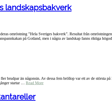
s landskapsbakverk
 i deras omröstning ”Hela Sveriges bakverk”. Resultat från omröstninge
franspannkakan på Gotland, men i några av landskap fanns riktiga hög
fler brudpar än någonsin. Av dessa fem bröllop var ett av de största på H
 gånger startar …
Read More
antareller