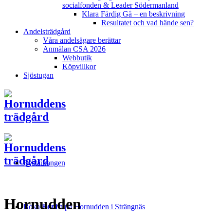
socialfonden & Leader Södermanland
Klara Färdig Gå – en beskrivning
Resultatet och vad hände sen?
Andelsträdgård
Våra andelsägare berättar
Anmälan CSA 2026
Webbutik
Köpvillkor
Sjöstugan
Restaurangen
Hornudden
Boka Bord
Lunch på Hornudden i Strängnäs