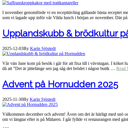
I november genomförde vi en recepttävling gällande bästa receptet med t
som vi lagade upp inför vår Vilda lunch i början av november. Där på
Upplandskubb & brödkultur 
2025-12-03
By
Karin Sjöstedt
Vår vän Jane kom på besök i går för att fixa till i vävstugan. I köket
då att ”Det är jättelänge sen jag såg det brödet i någon butik …
Read 
Advent på Hornudden 2025
2025-11-30
By
Karin Sjöstedt
Välkommen december och advent! Även om det är härligt med snö och vit
om vi längtar efter is på Mälaren. I går fyllde vi restaurangen med gä