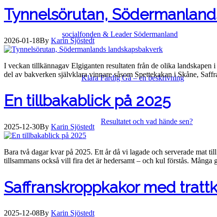
Tynnelsörutan, Södermanland
socialfonden & Leader Södermanland
2026-01-18
By
Karin Sjöstedt
I veckan tillkännagav Elgiganten resultaten från de olika landskapen
del av bakverken självklara vinnare såsom Spettekakan i Skåne, Saf
Klara Färdig Gå – en beskrivning
En tillbakablick på 2025
Resultatet och vad hände sen?
2025-12-30
By
Karin Sjöstedt
Bara två dagar kvar på 2025. Ett år då vi lagade och serverade mat till 
tillsammans också vill fira det är hedersamt – och kul förstås. Många
Saffranskroppkakor med trattk
2025-12-08
By
Karin Sjöstedt