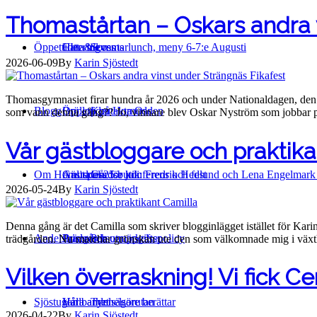
Thomastårtan – Oskars andra v
Öppettider & events
Catering
Hitta till oss
Sommarlunch, meny 6-7:e Augusti
2026-06-09
By
Karin Sjöstedt
Thomasgymnasiet firar hundra år 2026 och under Nationaldagen, den 6:
Blogg
Bröllop på Hornudden
Öppettider
Kontakta Oss
som vann denna gång?? Jo, vinnare blev Oskar Nyström som jobba
Vår gästbloggare och praktika
Om Hornudden
Anlita oss för konferens och fest
Gästspel 25:e juli: Fredrik Hedlund och Lena Engelmar
Gårdsbutik
2026-05-24
By
Karin Sjöstedt
Denna gång är det Camilla som skriver blogginlägget istället för Karin
Andelsträdgård
Bussresor
Priser och utmärkelser
Personuppgiftspolicy
trädgården. Nu matchar grönskan ute den som välkomnade mig i väx
Vilken överraskning! Vi fick Ce
Sjöstugan
Hållbarhet
Våra andelsägare berättar
Tynnelsörutan
2026-04-22
By
Karin Sjöstedt