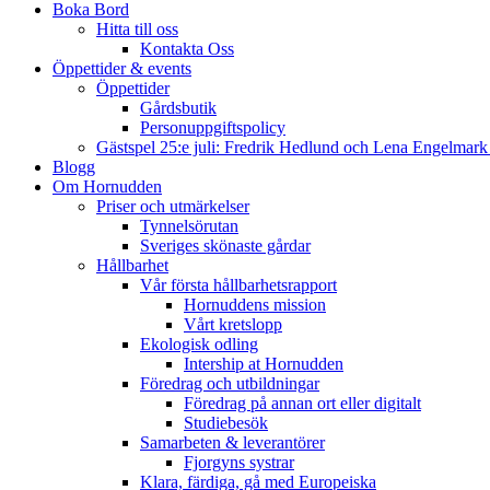
Boka Bord
Hitta till oss
Kontakta Oss
Öppettider & events
Öppettider
Gårdsbutik
Personuppgiftspolicy
Gästspel 25:e juli: Fredrik Hedlund och Lena Engelmar
Blogg
Om Hornudden
Priser och utmärkelser
Tynnelsörutan
Sveriges skönaste gårdar
Hållbarhet
Vår första hållbarhetsrapport
Hornuddens mission
Vårt kretslopp
Ekologisk odling
Intership at Hornudden
Föredrag och utbildningar
Föredrag på annan ort eller digitalt
Studiebesök
Samarbeten & leverantörer
Fjorgyns systrar
Klara, färdiga, gå med Europeiska