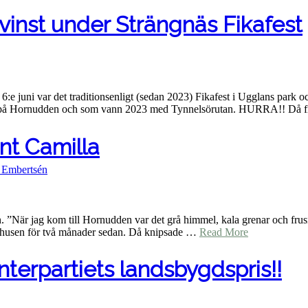
inst under Strängnäs Fikafest
e juni var det traditionsenligt (sedan 2023) Fikafest i Ugglans park o
r på Hornudden och som vann 2023 med Tynnelsörutan. HURRA!! Då f
nt Camilla
k Embertsén
. ”När jag kom till Hornudden var det grå himmel, kala grenar och frusna
thusen för två månader sedan. Då knipsade …
Read More
nterpartiets landsbygdspris!!