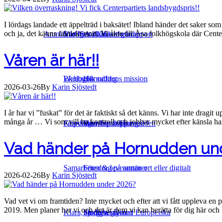
I lördags landade ett äppelträd i baksätet! Ibland händer det saker som
och ja, det känns faktiskt stort. Vi åkte till Åsa folkhögskola där Cen
Anmälan CSA 2026
Sveriges skönaste gårdar
Vår första hållbarhetsrapport
Våren är här!!
Ekologisk odling
Webbutik
Hornuddens mission
2026-03-26
By
Karin Sjöstedt
I år har vi ”fuskat” för det är faktiskt så det känns. Vi har inte dragi
många år … Vi som vill ha kontroll och jobbar mycket efter känsla 
Föredrag och utbildningar
Köpvillkor
Vårt kretslopp
Intership at Hornudden
Vad händer på Hornudden un
Samarbeten & leverantörer
Föredrag på annan ort eller digitalt
2026-02-26
By
Karin Sjöstedt
Vad vet vi om framtiden? Inte mycket och efter att vi fått uppleva en p
2019. Men planer har vi och det är dem vi kan berätta för dig här oc
Klara, färdiga, gå med Europeiska
Studiebesök
Fjorgyns systrar