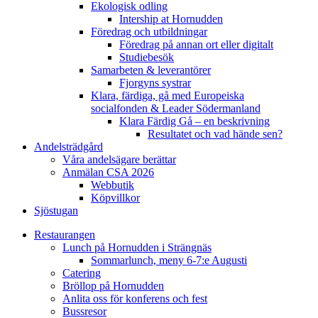
Ekologisk odling
Intership at Hornudden
Föredrag och utbildningar
Föredrag på annan ort eller digitalt
Studiebesök
Samarbeten & leverantörer
Fjorgyns systrar
Klara, färdiga, gå med Europeiska
socialfonden & Leader Södermanland
Klara Färdig Gå – en beskrivning
Resultatet och vad hände sen?
Andelsträdgård
Våra andelsägare berättar
Anmälan CSA 2026
Webbutik
Köpvillkor
Sjöstugan
Restaurangen
Lunch på Hornudden i Strängnäs
Sommarlunch, meny 6-7:e Augusti
Catering
Bröllop på Hornudden
Anlita oss för konferens och fest
Bussresor