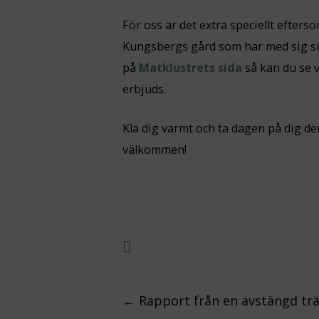
För oss är det extra speciellt efter
Kungsbergs gård som har med sig sin 
på
Matklustrets sida
så kan du se v
erbjuds.
Klä dig varmt och ta dagen på dig d
välkommen!
Post
←
Rapport från en avstängd tr