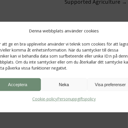
Supported Agriculture
→
Denna webbplats använder cookies
eras.
Obligatoriska fält är märkta
*
r att ge en bra upplevelse använder vi teknik som cookies för att lagr
h/eller komma åt enhetsinformation. När du samtycker till dessa
kniker kan vi behandla data som surfbeteende eller unika ID:n på den
bbplats. Om du inte samtycker eller om du återkallar ditt samtycke k
tta påverka vissa funktioner negativt.
Acceptera
Neka
Visa preferenser
Cookie-policy
Personuppgiftspolicy