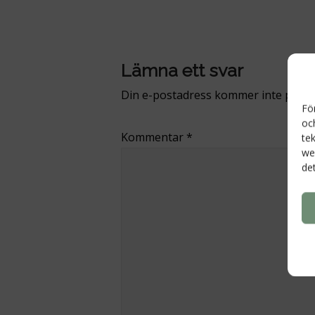
navigation
Lämna ett svar
Din e-postadress kommer inte public
Fö
oc
Kommentar
*
te
we
de