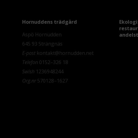
Hornuddens trädgård
Ekologi
restau
Aspö Hornudden
andels
645 93 Strängnäs
E-post
kontakt@hornudden.net
Telefon
0152–326 18
Swish
1236948244
Org.nr
570128–1627