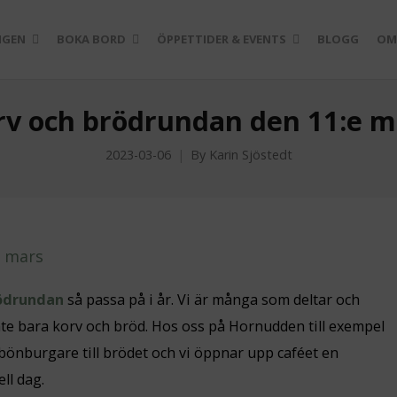
NGEN
BOKA BORD
ÖPPETTIDER & EVENTS
BLOGG
OM
rv och brödrundan den 11:e m
2023-03-06
By
Karin Sjöstedt
rödrundan
så passa på i år. Vi är många som deltar och
inte bara korv och bröd. Hos oss på Hornudden till exempel
 bönburgare till brödet och vi öppnar upp caféet en
ll dag.