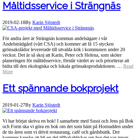
Måltidsservice i Strängnäs
2019-02-18
By
Karin Sjöstedt
För andra året är Strängnäs kommun andelsägare i vår
Andelsträdgård (vårt CSA) och kommer att få 15 stycken
grönsakslådor levererade till utvalda kök i kommunen under 20
veckor. Det är så skoj att Karin, Peter och Helena, som sköter
planeringen för måltidsservice, förstår värdet av och prioriterar att
bidra till den ekologiska och lokala grönsaksproduktionen. …
Read
More
Ett spännande bokprojekt
2019-01-27
By
Karin Sjöstedt
Vi har börjat skriva en bok! I samarbete med Sussi och Jens på Bok
och Form ska vi göra en bok om det som hänt på Hornudden under
de tio åren som vi drivit restaurang, café och gårdsbutik. Det
kommer kanske att bli en del tillbakablickar om hur det var innan