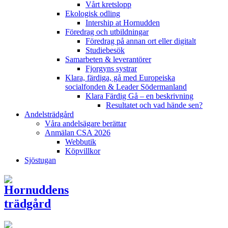
Vårt kretslopp
Ekologisk odling
Intership at Hornudden
Föredrag och utbildningar
Föredrag på annan ort eller digitalt
Studiebesök
Samarbeten & leverantörer
Fjorgyns systrar
Klara, färdiga, gå med Europeiska
socialfonden & Leader Södermanland
Klara Färdig Gå – en beskrivning
Resultatet och vad hände sen?
Andelsträdgård
Våra andelsägare berättar
Anmälan CSA 2026
Webbutik
Köpvillkor
Sjöstugan