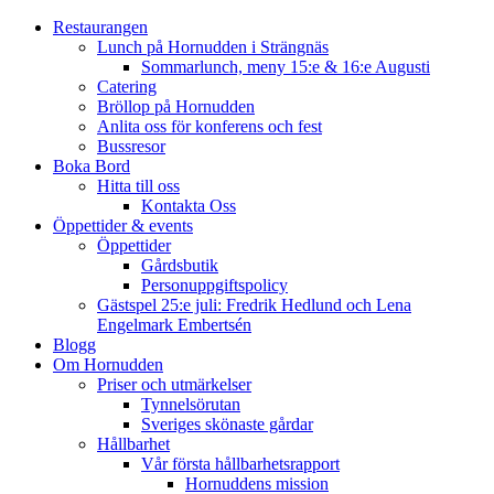
Restaurangen
Lunch på Hornudden i Strängnäs
Sommarlunch, meny 15:e & 16:e Augusti
Catering
Bröllop på Hornudden
Anlita oss för konferens och fest
Bussresor
Boka Bord
Hitta till oss
Kontakta Oss
Öppettider & events
Öppettider
Gårdsbutik
Personuppgiftspolicy
Gästspel 25:e juli: Fredrik Hedlund och Lena
Engelmark Embertsén
Blogg
Om Hornudden
Priser och utmärkelser
Tynnelsörutan
Sveriges skönaste gårdar
Hållbarhet
Vår första hållbarhetsrapport
Hornuddens mission