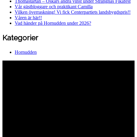
Thomastårtan – Oskars andra vinst under Strängnäs Fikafest
Vår gästbloggare och praktikant Camilla
Vilken överraskning! Vi fick Centerpartiets landsbygdspris!!
Våren är här!!
Vad händer på Hornudden under 2026?
Kategorier
Hornudden
Hornuddens trädgård
Aspö Hornudden
645 93 Strängnäs
E-post
kontakt@hornudden.net
Telefon
0152–326 18
Swish
1236948244
Org.nr
570128–1627
Ekologisk odling med restaurang och
andelsträdgård