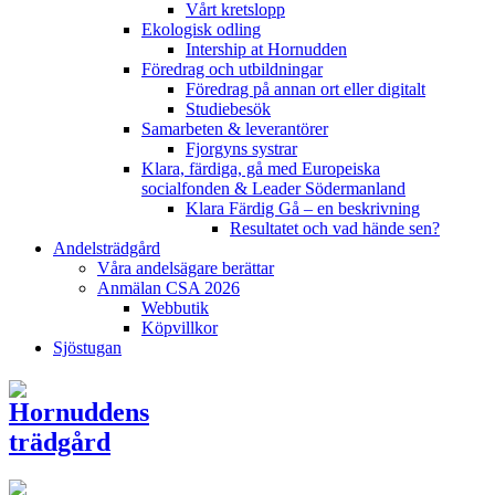
Vårt kretslopp
Ekologisk odling
Intership at Hornudden
Föredrag och utbildningar
Föredrag på annan ort eller digitalt
Studiebesök
Samarbeten & leverantörer
Fjorgyns systrar
Klara, färdiga, gå med Europeiska
socialfonden & Leader Södermanland
Klara Färdig Gå – en beskrivning
Resultatet och vad hände sen?
Andelsträdgård
Våra andelsägare berättar
Anmälan CSA 2026
Webbutik
Köpvillkor
Sjöstugan