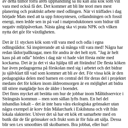
av detta tillhör förra årets upphandling så nu kan alla kök som vill
vara med också få det. Det kommer att bli lite teori men mest
planering och praktiskt arbete med odlingen. När vi träffades i dag
började Mats med att ta upp fotosyntesen, cellandningen och fossil
energi, men ledde sen in på vad i matproduktionen som bidrar till
negativ miljöpåverkan. Nästa gång ska vi prata NPK och vilken
nytta det gör för växtligheten.
Det är 11 stycken kök som vill vara med och odla i egna
odlingslådor. Så inspirerande att så många vill vara med! Några har
redan lådor/pallkragar, men för andra är det helt nytt. ”Jag är helt
kass på att odla” hördes i dag när vi hade vårt första möte med
kockarna. Det är ju det vi ska hjälpa till att förändra! De flesta köken
har även pedagogerna på förskolan med sig i arbetet och det bidrar
ju självklart till vad som kommer att bli av det. För vissa kök är den
pedagogiska delen med barnen en central del för deras del i projektet
medans det för köken inom äldreomsorgen är en möjlighet att bidra
till större matglädje hos de äldre i boendet.
Det finns mycket att berätta om hur de jobbar inom Måltidsservice i
Strängnäs kommun – men som sällan lyfts fram. En hel del
inhandlas lokalt – det är inte bara våra ekologiska grönsaker utan
några exempel är korv från Mälarchark i Eskilstuna och vilt från
lokala slakterier. Utöver det så har ett kök ett samarbete med en
butik där de får grönsaker och frukt som är för fula att sälja. Dessa
blir sen t.ex smoothies till skolbarnen. Bra jobbat, eller hur!