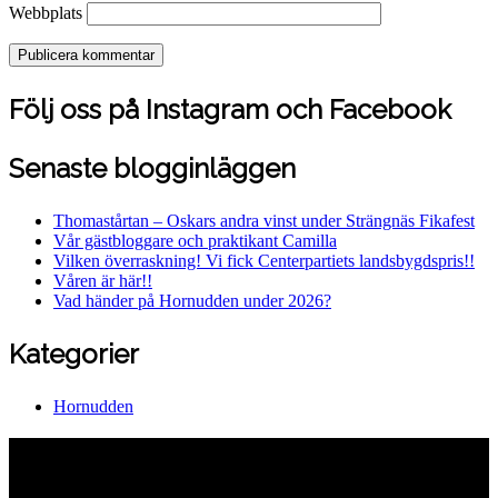
Webbplats
Följ oss på Instagram och Facebook
Senaste blogginläggen
Thomastårtan – Oskars andra vinst under Strängnäs Fikafest
Vår gästbloggare och praktikant Camilla
Vilken överraskning! Vi fick Centerpartiets landsbygdspris!!
Våren är här!!
Vad händer på Hornudden under 2026?
Kategorier
Hornudden
Hornuddens trädgård
Aspö Hornudden