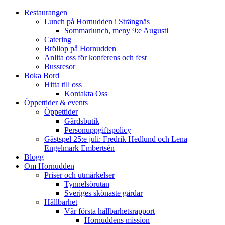
Restaurangen
Lunch på Hornudden i Strängnäs
Sommarlunch, meny 9:e Augusti
Catering
Bröllop på Hornudden
Anlita oss för konferens och fest
Bussresor
Boka Bord
Hitta till oss
Kontakta Oss
Öppettider & events
Öppettider
Gårdsbutik
Personuppgiftspolicy
Gästspel 25:e juli: Fredrik Hedlund och Lena
Engelmark Embertsén
Blogg
Om Hornudden
Priser och utmärkelser
Tynnelsörutan
Sveriges skönaste gårdar
Hållbarhet
Vår första hållbarhetsrapport
Hornuddens mission