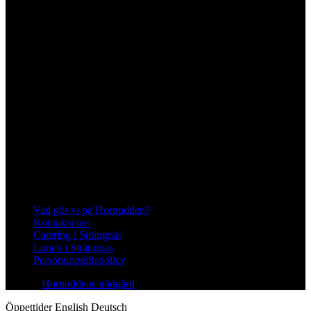
645 93 Strängnäs
E-post
kontakt@hornudden.net
Telefon
0152–326 18
Swish
1236948244
Org.nr
570128–1627
Ekologisk odling med restaurang och
andelsträdgård
Följ oss på Instagram och Facebook
Meny
Vad gör vi på Hornudden?
Kontakta oss
Catering i Strängnäs
Lunch i Strängnäs
Personuppgiftspolicy
© 2026
Hornuddens trädgård
All Rights Reserved.
Öppettider
English
Deutsch