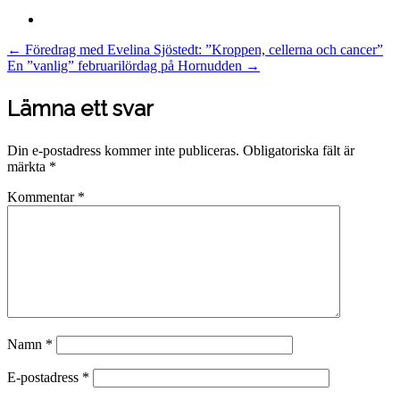
Post
←
Föredrag med Evelina Sjöstedt: ”Kroppen, cellerna och cancer”
En ”vanlig” februarilördag på Hornudden
→
navigation
Lämna ett svar
Din e-postadress kommer inte publiceras.
Obligatoriska fält är
märkta
*
Kommentar
*
Namn
*
E-postadress
*