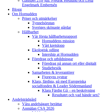
Gästspel 25:e juli: Fredrik Hedlund och Lena
Engelmark Embertsén
Blogg
Om Hornudden
Priser och utmärkelser
Tynnelsörutan
Sveriges skönaste gårdar
Hållbarhet
Vår första hållbarhetsrapport
Hornuddens mission
Vårt kretslopp
Ekologisk odling
Intership at Hornudden
Föredrag och utbildningar
Föredrag på annan ort eller digitalt
Studiebesök
Samarbeten & leverantörer
Fjorgyns systrar
Klara, färdiga, gå med Europeiska
socialfonden & Leader Södermanland
Klara Färdig Gå – en beskrivning
Resultatet och vad hände sen?
Andelsträdgård
Våra andelsägare berättar
Anmälan CSA 2026