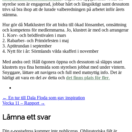
styrelse som är engagerad, jobbar hårt och långsiktigt samt dessutom
trivs så bra ihop att de lurade valberedningen på arbetet inför årets
stämma.
Hur gör då Matklustret för att bidra till ökad lönsamhet, omsättning
och kompetens för medlemmarna. Jo, klustret är med och arrangerar
1. Korv- och brödfestivalen i mars
2. Rabarber- och Primörfesten i maj
3. Aptitrundan i september
4. Nytt för i år: Sörmlands vilda skafferi i november
Med andra ord: Håll ögonen öppna och dessutom så släpps snart
klustrets nya fina hemsida som styrelsen jobbat med under vintern.
Snyggare, lättare att navigera och full med matnyttig info. Det är
härligt att vara en del av detta och
det finns plats för fler
.
Post
←
En tur till Dala Floda som gav inspiration
Vecka 11 – Rapport
→
navigation
Lämna ett svar
Din e-postadress kommer inte publiceras.
Obligatoriska fält är