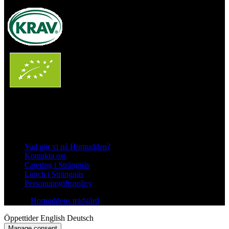
Följ oss på Instagram och Facebook
Meny
Vad gör vi på Hornudden?
Kontakta oss
Catering i Strängnäs
Lunch i Strängnäs
Personuppgiftspolicy
© 2026
Hornuddens trädgård
All Rights Reserved.
Öppettider
English
Deutsch
Manage consent