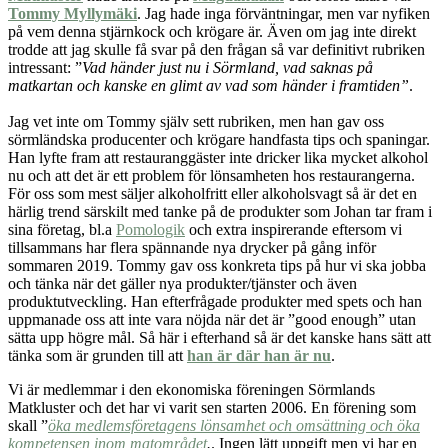
Tommy Myllymäki
. Jag hade inga förväntningar, men var nyfiken
på vem denna stjärnkock och krögare är. Även om jag inte direkt
trodde att jag skulle få svar på den frågan så var definitivt rubriken
intressant: ”
Vad händer just nu i Sörmland, vad saknas på
matkartan och kanske en glimt av vad som händer i framtiden”
.
Jag vet inte om Tommy själv sett rubriken, men han gav oss
sörmländska producenter och krögare handfasta tips och spaningar.
Han lyfte fram att restauranggäster inte dricker lika mycket alkohol
nu och att det är ett problem för lönsamheten hos restaurangerna.
För oss som mest säljer alkoholfritt eller alkoholsvagt så är det en
härlig trend särskilt med tanke på de produkter som Johan tar fram i
sina företag, bl.a
Pomologik
och extra inspirerande eftersom vi
tillsammans har flera spännande nya drycker på gång inför
sommaren 2019. Tommy gav oss konkreta tips på hur vi ska jobba
och tänka när det gäller nya produkter/tjänster och även
produktutveckling. Han efterfrågade produkter med spets och han
uppmanade oss att inte vara nöjda när det är ”good enough” utan
sätta upp högre mål. Så här i efterhand så är det kanske hans sätt att
tänka som är grunden till att
han är där han är nu
.
Vi är medlemmar i den ekonomiska föreningen Sörmlands
Matkluster och det har vi varit sen starten 2006. En förening som
skall ”
öka medlemsföretagens lönsamhet och omsättning och öka
kompetensen inom matområdet
.
. Ingen lätt uppgift men vi har en