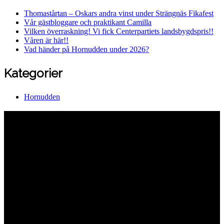
Thomastårtan – Oskars andra vinst under Strängnäs Fikafest
Vår gästbloggare och praktikant Camilla
Vilken överraskning! Vi fick Centerpartiets landsbygdspris!!
Våren är här!!
Vad händer på Hornudden under 2026?
Kategorier
Hornudden
Hornuddens trädgård
Aspö Hornudden
645 93 Strängnäs
E-post
kontakt@hornudden.net
Telefon
0152–326 18
Swish
1236948244
Org.nr
570128–1627
Ekologisk odling med restaurang och
andelsträdgård