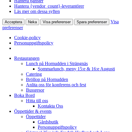
Hantera tjänster
Hantera {vendor_count}-leverantörer
Läs mer om dessa syften
Visa
Acceptera
Neka
Visa preferenser
Spara preferenser
preferenser
Cookie-policy
Personuppgiftspolicy
Restaurangen
Lunch på Hornudden i Strängnäs
Sommarlunch, meny 15:e & 16:e Augusti
Catering
Bröllop på Hornudden
Anlita oss för konferens och fest
Bussresor
Boka Bord
Hitta till oss
Kontakta Oss
Öppettider & events
Öppettider
Gårdsbutik
Personuppgiftspolicy