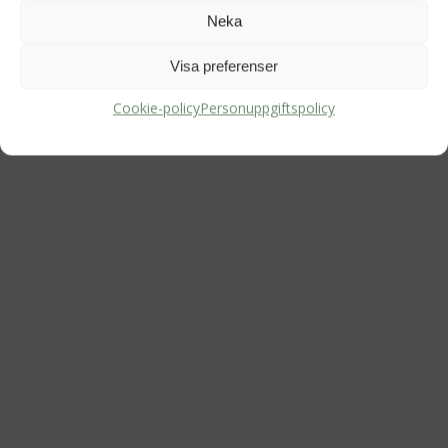
Neka
Visa preferenser
Webbplats
Cookie-policy
Personuppgiftspolicy
Följ oss på Instagram och Facebook
Senaste blogginläggen