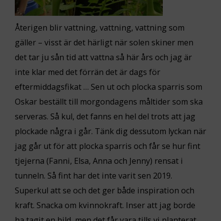
Återigen blir vattning, vattning, vattning som
gäller – visst är det härligt när solen skiner men
det tar ju sån tid att vattna så här års och jag är
inte klar med det förrän det är dags för
eftermiddagsfikat … Sen ut och plocka sparris som
Oskar beställt till morgondagens måltider som ska
serveras. Så kul, det fanns en hel del trots att jag
plockade några i går. Tänk dig dessutom lyckan när
jag går ut för att plocka sparris och får se hur fint
tjejerna (Fanni, Elsa, Anna och Jenny) rensat i
tunneln. Så fint har det inte varit sen 2019.
Superkul att se och det ger både inspiration och
kraft. Snacka om kvinnokraft. Inser att jag borde
ha tagit en bild, men det får vara tills vi planterat