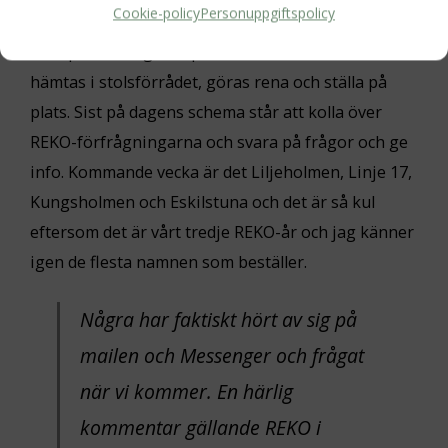
Cookie-policy
Personuppgiftspolicy
vi bedömer att det kommer att vara för kallt att
sitta på balkongen. Ops, det fattas stolar som ska
hämtas i stolsförrådet, göras rena och ställa på
plats. Sist på dagens schema står att kolla över
REKO-förfrågningarna och svara på frågor och ge
info. Kommande vecka är det Liljeholmen, Linje 17,
Kungsholmen och Eskilstuna och det är så kul
eftersom det är vårt tredje REKO-år och jag känner
igen de flesta namnen som beställer.
Några har faktiskt hört av sig på
mailen och Messenger och frågat
när vi kommer. En härlig
kommentar gällande REKO i