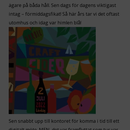
ägare på båda håll. Sen dags för dagens viktigast
intag – förmiddagsfikat! Så här års tar vi det oftast
utomhus och idag var himlen blå!
Sen snabbt upp till kontoret för komma i tid till ett
digitalt möte. MEN, det var framflyttat som tur var