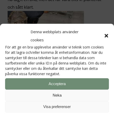
och sått klart.
Denna webbplats använder
cookies
För att ge en bra upplevelse använder vi teknik som cookies
för att lagra och/eller komma åt enhetsinformation. När du
samtycker till dessa tekniker kan vi behandla data som
surfbeteende eller unika ID:n på denna webbplats. Om du inte
samtycker eller om du återkallar ditt samtycke kan detta
påverka vissa funktioner negativt.
Acceptera
Så dags att fixa i ordning små växthusen som vi ska
Neka
servera lunch i under lördagen. Möblera om och se
till att det finns stolar till alla. Får vi in 13 personer i
Visa preferenser
det växthuset?? Ja, det funkar – vilken tur eftersom