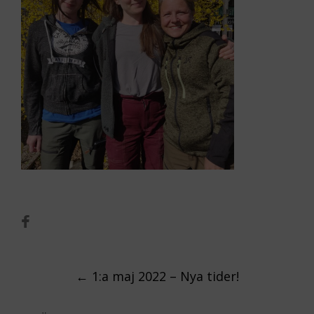
Post
←
1:a maj 2022 – Nya tider!
navigation