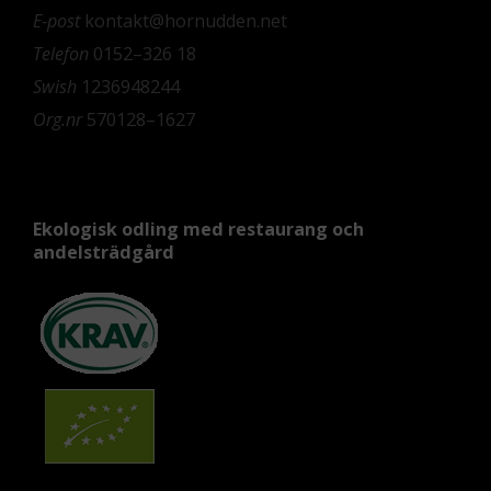
E-post
kontakt@hornudden.net
Telefon
0152–326 18
Swish
1236948244
Org.nr
570128–1627
Ekologisk odling med restaurang och
andelsträdgård