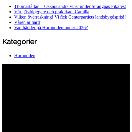
Thomastårtan – Oskars andra vinst under Strängnäs Fikafest
Vår gästbloggare och praktikant Camilla
Vilken överraskning! Vi fick Centerpartiets landsbygdspris!!
Våren är här!!
Vad händer på Hornudden under 2026?
Kategorier
Hornudden
Hornuddens trädgård
Aspö Hornudden
645 93 Strängnäs
E-post
kontakt@hornudden.net
Telefon
0152–326 18
Swish
1236948244
Org.nr
570128–1627
Ekologisk odling med restaurang och
andelsträdgård