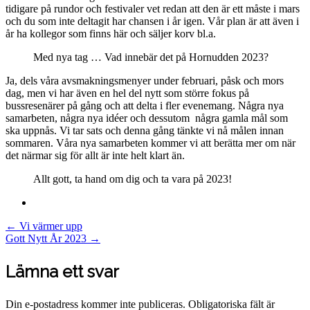
tidigare på rundor och festivaler vet redan att den är ett måste i mars
och du som inte deltagit har chansen i år igen. Vår plan är att även i
år ha kollegor som finns här och säljer korv bl.a.
Med nya tag … Vad innebär det på Hornudden 2023?
Ja, dels våra avsmakningsmenyer under februari, påsk och mors
dag, men vi har även en hel del nytt som större fokus på
bussresenärer på gång och att delta i fler evenemang. Några nya
samarbeten, några nya idéer och dessutom några gamla mål som
ska uppnås. Vi tar sats och denna gång tänkte vi nå målen innan
sommaren. Våra nya samarbeten kommer vi att berätta mer om när
det närmar sig för allt är inte helt klart än.
Allt gott, ta hand om dig och ta vara på 2023!
Post
←
Vi värmer upp
Gott Nytt År 2023
→
navigation
Lämna ett svar
Din e-postadress kommer inte publiceras.
Obligatoriska fält är