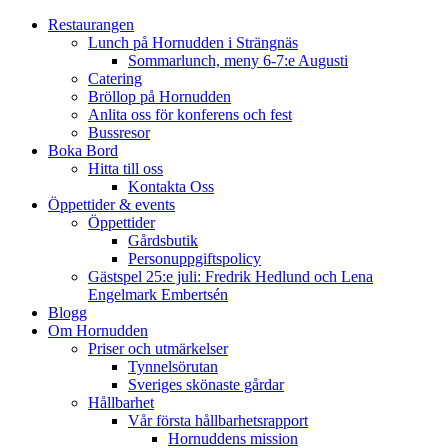
Restaurangen
Lunch på Hornudden i Strängnäs
Sommarlunch, meny 6-7:e Augusti
Catering
Bröllop på Hornudden
Anlita oss för konferens och fest
Bussresor
Boka Bord
Hitta till oss
Kontakta Oss
Öppettider & events
Öppettider
Gårdsbutik
Personuppgiftspolicy
Gästspel 25:e juli: Fredrik Hedlund och Lena
Engelmark Embertsén
Blogg
Om Hornudden
Priser och utmärkelser
Tynnelsörutan
Sveriges skönaste gårdar
Hållbarhet
Vår första hållbarhetsrapport
Hornuddens mission