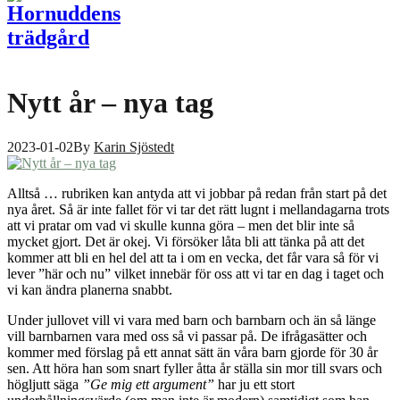
Nytt år – nya tag
2023-01-02
By
Karin Sjöstedt
Alltså … rubriken kan antyda att vi jobbar på redan från start på det
nya året. Så är inte fallet för vi tar det rätt lugnt i mellandagarna trots
att vi pratar om vad vi skulle kunna göra – men det blir inte så
mycket gjort. Det är okej. Vi försöker låta bli att tänka på att det
kommer att bli en hel del att ta i om en vecka, det får vara så för vi
lever ”här och nu” vilket innebär för oss att vi tar en dag i taget och
vi kan ändra planerna snabbt.
Under jullovet vill vi vara med barn och barnbarn och än så länge
vill barnbarnen vara med oss så vi passar på. De ifrågasätter och
kommer med förslag på ett annat sätt än våra barn gjorde för 30 år
sen. Att höra han som snart fyller åtta år ställa sin mor till svars och
högljutt säga
”Ge mig ett argument”
har ju ett stort