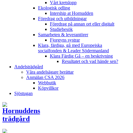
Vårt kretslopp
Ekologisk odling
Intership at Hornudden
Föredrag och utbildningar
Föredrag på annan ort eller digitalt
Studiebesök
Samarbeten & leverantörer
Fjorgyns systrar
Klara, färdiga, gå med Europeiska
socialfonden & Leader Södermanland
Klara Färdig Gå – en beskrivning
Resultatet och vad hände sen?
Andelsträdgård
Våra andelsägare berättar
Anmälan CSA 2026
Webbutik
Köpvillkor
Sjöstugan