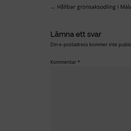
Post
←
Hållbar grönsaksodling i Mäl
navigation
Lämna ett svar
Din e-postadress kommer inte public
Kommentar
*