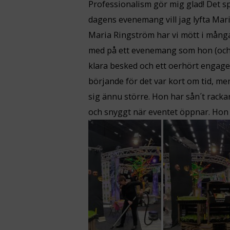
Professionalism gör mig glad! Det sp
dagens evenemang vill jag lyfta Mar
Maria Ringström har vi mött i mång
med på ett evenemang som hon (och Ja
klara besked och ett oerhört engage
börjande för det var kort om tid, me
sig ännu större. Hon har sån´t rackarns
och snyggt när eventet öppnar. Hon 