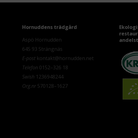
Hornuddens trädgård
Ekologi
restau
Aspö Hornudden
andels
645 93 Strängnäs
E-post
kontakt@hornudden.net
Telefon
0152–326 18
Swish
1236948244
Org.nr
570128–1627