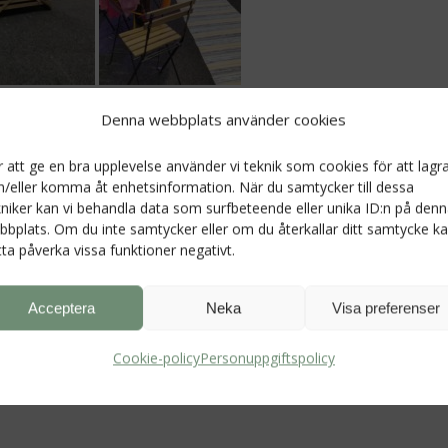
mmun ska få en Destinationsutvecklare (om jag minns
Denna webbplats använder cookies
ppas att vi får någon som har en del av Marias kvaliteter för
r att ge en bra upplevelse använder vi teknik som cookies för att lagr
 i Strängnäs.
h/eller komma åt enhetsinformation. När du samtycker till dessa
kniker kan vi behandla data som surfbeteende eller unika ID:n på den
 eller dig som redan nu längtar efter nästa gång! Jo, det
bbplats. Om du inte samtycker eller om du återkallar ditt samtycke k
tta påverka vissa funktioner negativt.
också och då faktiskt ännu bättre, om Jan, Maria och Linde
dit och då ska jag lusläsa programmet i förväg så att jag kan
Acceptera
Neka
Visa preferenser
och ändå få tid att mingla runt i hallen.
Cookie-policy
Personuppgiftspolicy