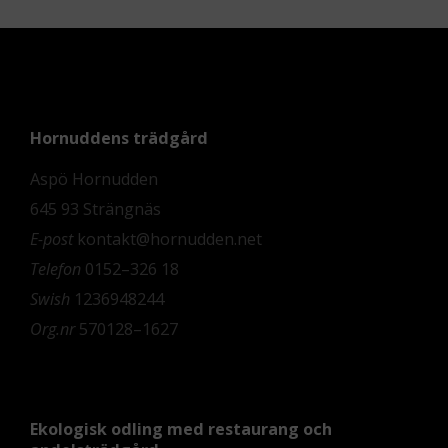
Hornuddens trädgård
Aspö Hornudden
645 93 Strängnäs
E-post
kontakt@hornudden.net
Telefon
0152–326 18
Swish
1236948244
Org.nr
570128–1627
Ekologisk odling med restaurang och