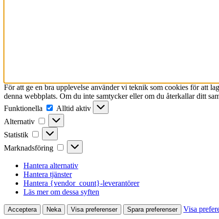
För att ge en bra upplevelse använder vi teknik som cookies för att l
denna webbplats. Om du inte samtycker eller om du återkallar ditt sam
Funktionella
Funktionella
Alltid aktiv
Alternativ
Alternativ
Statistik
Statistik
Marknadsföring
Marknadsföring
Hantera alternativ
Hantera tjänster
Hantera {vendor_count}-leverantörer
Läs mer om dessa syften
Visa prefer
Acceptera
Neka
Visa preferenser
Spara preferenser