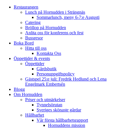
Restaurangen
Lunch på Hornudden i Strängnäs
Sommarlunch, meny 6-7:e Augusti
Catering
Bröllop på Hornudden
Anlita oss för konferens och fest
Bussresor
Boka Bord
Hitta till oss
Kontakta Oss
Öppettider & events
Öppettider
Gårdsbutik
Personuppgiftspolicy
Gästspel 25:e juli: Fredrik Hedlund och Lena
Engelmark Embertsén
Blogg
Om Hornudden
Priser och utmärkelser
Tynnelsörutan
Sveriges skönaste gårdar
Hållbarhet
Vår första hållbarhetsrapport
Hornuddens mission