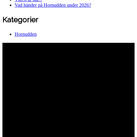
Vad händer på Hornudden under 2026?
Kategorier
Hornudden
Hornuddens trädgård
Aspö Hornudden
645 93 Strängnäs
E-post
kontakt@hornudden.net
Telefon
0152–326 18
Swish
1236948244
Org.nr
570128–1627
Ekologisk odling med restaurang och
andelsträdgård
Följ oss på Instagram och Facebook