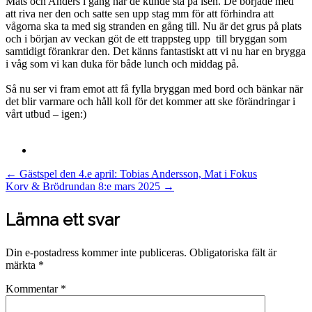
Mats och Anders i gång när de kunde stå på isen. De började med
att riva ner den och satte sen upp stag mm för att förhindra att
vågorna ska ta med sig stranden en gång till. Nu är det grus på plats
och i början av veckan göt de ett trappsteg upp till bryggan som
samtidigt förankrar den. Det känns fantastiskt att vi nu har en brygga
i våg som vi kan duka för både lunch och middag på.
Så nu ser vi fram emot att få fylla bryggan med bord och bänkar när
det blir varmare och håll koll för det kommer att ske förändringar i
vårt utbud – igen:)
Post
←
Gästspel den 4.e april: Tobias Andersson, Mat i Fokus
Korv & Brödrundan 8:e mars 2025
→
navigation
Lämna ett svar
Din e-postadress kommer inte publiceras.
Obligatoriska fält är
märkta
*
Kommentar
*