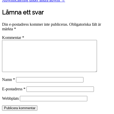
Adventscatering under andra advent
→
navigation
Lämna ett svar
Din e-postadress kommer inte publiceras.
Obligatoriska fält är
märkta
*
Kommentar
*
Namn
*
E-postadress
*
Webbplats