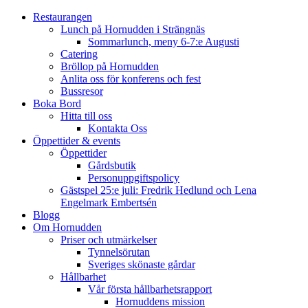
Restaurangen
Lunch på Hornudden i Strängnäs
Sommarlunch, meny 6-7:e Augusti
Catering
Bröllop på Hornudden
Anlita oss för konferens och fest
Bussresor
Boka Bord
Hitta till oss
Kontakta Oss
Öppettider & events
Öppettider
Gårdsbutik
Personuppgiftspolicy
Gästspel 25:e juli: Fredrik Hedlund och Lena
Engelmark Embertsén
Blogg
Om Hornudden
Priser och utmärkelser
Tynnelsörutan
Sveriges skönaste gårdar
Hållbarhet
Vår första hållbarhetsrapport
Hornuddens mission