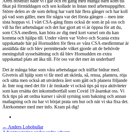
Årets höstträff hade vi i går och ett gäng med många barn kom till
fikat på förmiddagen och sen kollade in listan med arbetsuppgifter.
Större delen av de som deltog har varit här flera gånger och har koll
på vad som gäller, men för några var det första gången – men inte
sista hoppas vi. I vårt CSA-gäng finns också de som är på oss och
vill ha fler arbetsdagar och det har gjort att vi är öppna för att du,
som CSA-medlem, kan höra av dig med kort varsel om du kan
komma och hjälpa till. Under våren var Volvo och Scania extra
uppskattade här på Hornudden för flera av våra CSA-medlemmar är
anställda där och blev permitterade vilket gjorde att de behövde
meningsfull sysselsättning och då blev Hornudden en extra
uppskattad plats att åka till. För oss var det mer än underbart!
Det är många bitar som våra arbetsdagar och träffar bidrar med.
Givetvis all hjälp som vi får med att skörda, så, rensa, plantera, röja
och sätta men också att utvärdera året som gått och planera följande
år. Inte nog med det för i år önskade vi också tips på nya aktiviteter
som kan ersätta det inkomstbortfall som Covid 19 åsamkat oss. Vi
fick tips på att ordna kurser i såväl syrning som bakning och annan
matlagning och nu har vi börjat prata om hur och när vi ska fixa det.
Återkommer med mer info. Kram på dig!
Post
←
Anders Lobobullar