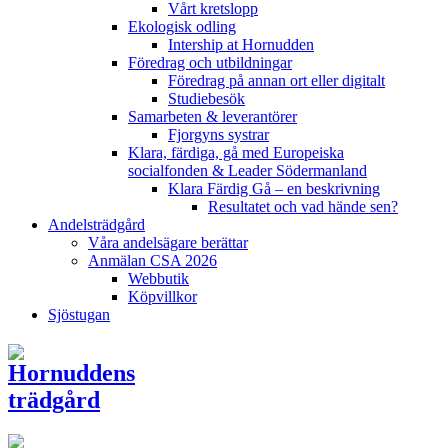
Vårt kretslopp
Ekologisk odling
Intership at Hornudden
Föredrag och utbildningar
Föredrag på annan ort eller digitalt
Studiebesök
Samarbeten & leverantörer
Fjorgyns systrar
Klara, färdiga, gå med Europeiska
socialfonden & Leader Södermanland
Klara Färdig Gå – en beskrivning
Resultatet och vad hände sen?
Andelsträdgård
Våra andelsägare berättar
Anmälan CSA 2026
Webbutik
Köpvillkor
Sjöstugan