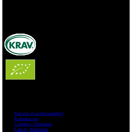
Org.nr
570128–1627
Ekologisk odling med restaurang och
andelsträdgård
Följ oss på Instagram och Facebook
Meny
Vad gör vi på Hornudden?
Kontakta oss
Catering i Strängnäs
Lunch i Strängnäs