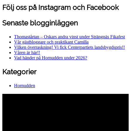
Följ oss på Instagram och Facebook
Senaste blogginläggen
Thomastårtan – Oskars andra vinst under Strängnäs Fikafest
Vår gästbloggare och praktikant Camilla
Vilken överraskning! Vi fick Centerpartiets landsbygdspris!!
Våren är här!!
Vad händer på Hornudden under 2026?
Kategorier
Hornudden
Hornuddens trädgård
Aspö Hornudden
645 93 Strängnäs
E-post
kontakt@hornudden.net
Telefon
0152–326 18
Swish
1236948244