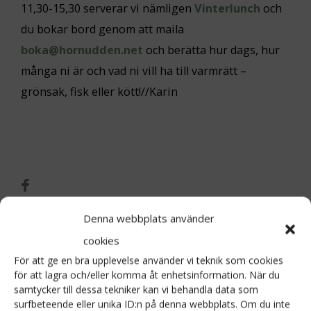
11,30-15,30 serverar vi nämligen
Vinterlunch
och
du bokar bord genom att maila
boka@hornudden.net
och berätta hur dags, hur
många ni är och vad ni vill ha till varmrätt –
grönsak, fisk eller kött!//Karin
Denna webbplats använder
Post
←
Vad händer på Hornudden när caféet
cookies
är stängt?
För att ge en bra upplevelse använder vi teknik som cookies
navigation
för att lagra och/eller komma åt enhetsinformation. När du
samtycker till dessa tekniker kan vi behandla data som
APTITRUNDAN HÖST 2021
→
surfbeteende eller unika ID:n på denna webbplats. Om du inte