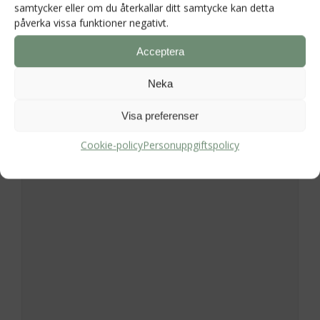
samtycker eller om du återkallar ditt samtycke kan detta
påverka vissa funktioner negativt.
Acceptera
Lämna ett svar
Neka
Din e-postadress kommer inte publiceras.
Visa preferenser
Obligatoriska fält är märkta
*
Cookie-policy
Personuppgiftspolicy
Kommentar
*