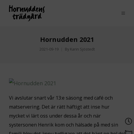
Hornudden 2021
2021-09-19
By
Karin Sjöstedt
Vi avslutar snart vår 13:e säsong med café och
matservering. Det är rätt häftigt att inse hur
mycket vi lärt oss under dessa år och när
systersonen Henrik kom och hälsade på med sin
familj blev det ännu tydligare att det hänt en hel del