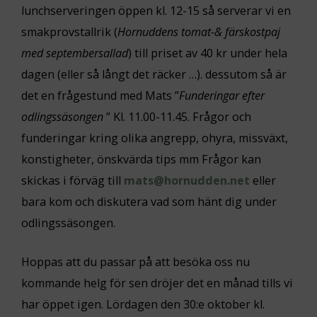
lunchserveringen öppen kl. 12-15 så serverar vi en
smakprovstallrik (
Hornuddens tomat-& färskostpaj
med septembersallad
) till priset av 40 kr under hela
dagen (eller så långt det räcker …). dessutom så är
det en frågestund med Mats ”
Funderingar efter
odlingssäsongen
” Kl. 11.00-11.45. Frågor och
funderingar kring olika angrepp, ohyra, missväxt,
konstigheter, önskvärda tips mm Frågor kan
skickas i förväg till
mats@hornudden.net
eller
bara kom och diskutera vad som hänt dig under
odlingssäsongen.
Hoppas att du passar på att besöka oss nu
kommande helg för sen dröjer det en månad tills vi
har öppet igen. Lördagen den 30:e oktober kl.