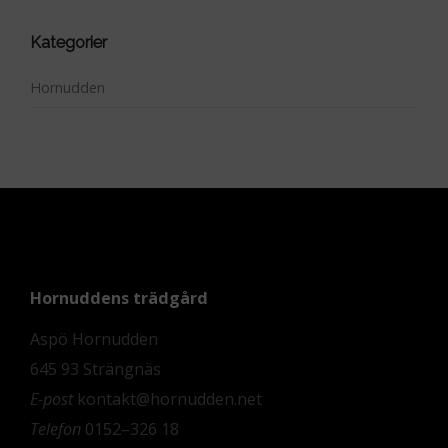
Kategorier
Hornudden
Hornuddens trädgård
Aspö Hornudden
645 93 Strängnäs
E-post
kontakt@hornudden.net
Telefon
0152–326 18