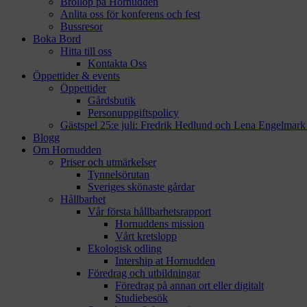
Bröllop på Hornudden
Anlita oss för konferens och fest
Bussresor
Boka Bord
Hitta till oss
Kontakta Oss
Öppettider & events
Öppettider
Gårdsbutik
Personuppgiftspolicy
Gästspel 25:e juli: Fredrik Hedlund och Lena Engelmar
Blogg
Om Hornudden
Priser och utmärkelser
Tynnelsörutan
Sveriges skönaste gårdar
Hållbarhet
Vår första hållbarhetsrapport
Hornuddens mission
Vårt kretslopp
Ekologisk odling
Intership at Hornudden
Föredrag och utbildningar
Föredrag på annan ort eller digitalt
Studiebesök