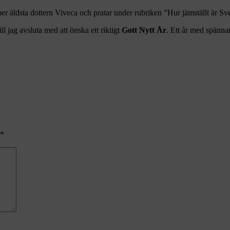
er äldsta dottern Viveca och pratar under rubriken ”Hur jämställt är 
l jag avsluta med att önska ett riktigt
Gott Nytt År
. Ett år med spänna
*