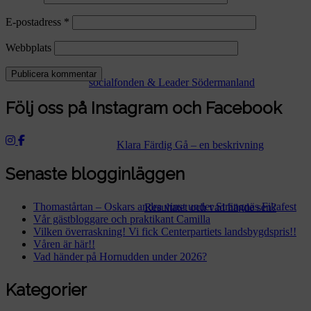
Klara, färdiga, gå med Europeiska
Studiebesök
Fjorgyns systrar
E-postadress
*
Webbplats
socialfonden & Leader Södermanland
Följ oss på Instagram och Facebook
Klara Färdig Gå – en beskrivning
Senaste blogginläggen
Thomastårtan – Oskars andra vinst under Strängnäs Fikafest
Resultatet och vad hände sen?
Vår gästbloggare och praktikant Camilla
Vilken överraskning! Vi fick Centerpartiets landsbygdspris!!
Våren är här!!
Vad händer på Hornudden under 2026?
Kategorier