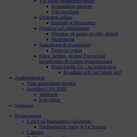
Vår första hållbarhetsrapport
Hornuddens mission
Vårt kretslopp
Ekologisk odling
Intership at Hornudden
Föredrag och utbildningar
Föredrag på annan ort eller digitalt
Studiebesök
Samarbeten & leverantörer
Fjorgyns systrar
Klara, färdiga, gå med Europeiska
socialfonden & Leader Södermanland
Klara Färdig Gå – en beskrivning
Resultatet och vad hände sen?
Andelsträdgård
Våra andelsägare berättar
Anmälan CSA 2026
Webbutik
Köpvillkor
Sjöstugan
Restaurangen
Lunch på Hornudden i Strängnäs
Sommarlunch, meny 6-7:e Augusti
Catering