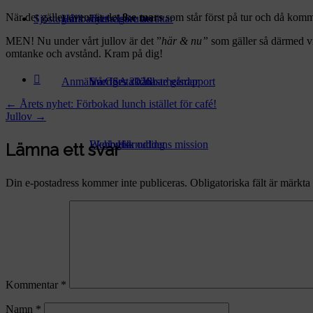
När det gäller event är det
8:e mars
som står först på tur och då komm
Sjöstugan
Hållbarhet
Våra andelsägare berättar
Tynnelsörutan
MEN! Nu under vårt jullov är det ”
här & nu”
som gäller så därmed vil
omtanke och avstånd. Kram på dig!
Anmälan CSA 2026
Sveriges skönaste gårdar
Vår första hållbarhetsrapport
Post
←
Årets nyhet: Förbokad lunch istället för café!
Jullov
→
navigation
Ekologisk odling
Webbutik
Hornuddens mission
Lämna ett svar
Din e-postadress kommer inte publiceras.
Obligatoriska fält är märkta
Föredrag och utbildningar
Köpvillkor
Vårt kretslopp
Intership at Hornudden
Samarbeten & leverantörer
Föredrag på annan ort eller digitalt
Kommentar
*
Namn
*