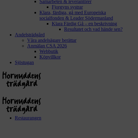
Samarbeten & leverantörer
Fjorgyns systrar
Klara, färdiga, gå med Europeiska
socialfonden & Leader Södermanland
Klara Färdig Gå – en beskrivning
Resultatet och vad hände sen?
Andelsträdgård
Våra andelsägare berättar
Anmälan CSA 2026
Webbutik
Köpvillkor
Sjöstugan
Restaurangen