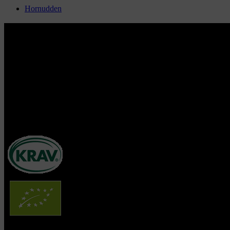
Hornudden
Hornuddens trädgård
Aspö Hornudden
645 93 Strängnäs
E-post
kontakt@hornudden.net
Telefon
0152–326 18
Swish
1236948244
Org.nr
570128–1627
Ekologisk odling med restaurang och andelsträdgård