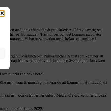
Hornudden att ändras eftersom vår projektledare, CSA-ansvarig och
a Gå här på Hornudden. Trist för oss och det kommer att bli stor
 inom kommunen. Vi har ju samverkat med skolan och socialen i
 sen övergå till Vårlunch och Primörluncher. Annat som kommer att
ge möjlighet att både servera korv och bröd men även erbjuda korv som
d och hur du kan boka bord.
29:e maj – som är morsdag. Planerar du att komma till Hornudden då
 många ni är – och vi lägger ner caféet. Med andra ord kommer vi
bara
mmer under början av 2022.