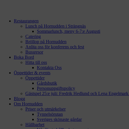
Restaurangen
Lunch på Hornudden i Strängnäs
Sommarlunch, meny 6-7:e Augusti
Catering
Bröllop på Hornudden
Anlita oss för konferens och fest
Bussresor
Boka Bord
Hitta till oss
Kontakta Oss
Öppettider & events
Öppettider
Gårdsbutik
Personuppgiftspolicy
Gästspel 25:e juli: Fredrik Hedlund och Lena Engelmar
Blogg
Om Hornudden
Priser och utmärkelser
Tynnelsörutan
Sveriges skönaste gårdar
Hållbarhet