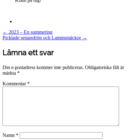
Kram på dig!
Post
←
2023 – En summering
Picklade senapsfrön och Lammsmäckor
→
navigation
Lämna ett svar
Din e-postadress kommer inte publiceras.
Obligatoriska fält är
märkta
*
Kommentar
*
Namn
*