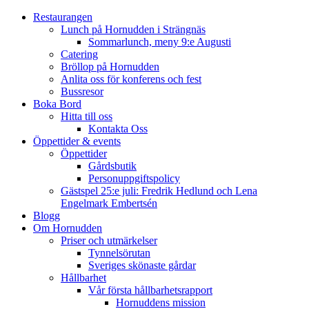
Restaurangen
Lunch på Hornudden i Strängnäs
Sommarlunch, meny 9:e Augusti
Catering
Bröllop på Hornudden
Anlita oss för konferens och fest
Bussresor
Boka Bord
Hitta till oss
Kontakta Oss
Öppettider & events
Öppettider
Gårdsbutik
Personuppgiftspolicy
Gästspel 25:e juli: Fredrik Hedlund och Lena
Engelmark Embertsén
Blogg
Om Hornudden
Priser och utmärkelser
Tynnelsörutan
Sveriges skönaste gårdar
Hållbarhet
Vår första hållbarhetsrapport
Hornuddens mission