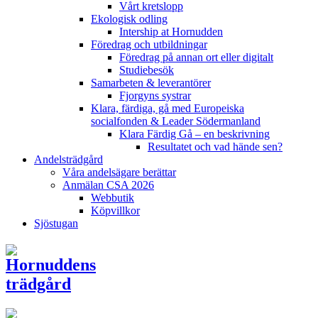
Vårt kretslopp
Ekologisk odling
Intership at Hornudden
Föredrag och utbildningar
Föredrag på annan ort eller digitalt
Studiebesök
Samarbeten & leverantörer
Fjorgyns systrar
Klara, färdiga, gå med Europeiska
socialfonden & Leader Södermanland
Klara Färdig Gå – en beskrivning
Resultatet och vad hände sen?
Andelsträdgård
Våra andelsägare berättar
Anmälan CSA 2026
Webbutik
Köpvillkor
Sjöstugan