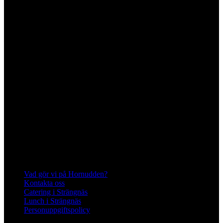
Hornuddens trädgård
Aspö Hornudden
645 93 Strängnäs
E-post
kontakt@hornudden.net
Telefon
0152–326 18
Swish
1236948244
Org.nr
570128–1627
Ekologisk odling med restaurang och
andelsträdgård
Följ oss på Instagram och Facebook
Meny
Vad gör vi på Hornudden?
Kontakta oss
Catering i Strängnäs
Lunch i Strängnäs
Personuppgiftspolicy