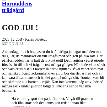
GOD JUL!
2023-12-26
By
Karin Sjöstedt
Annandag jul och hoppas att du haft härliga juldagar med den mat
du gillar, de människor du vill umgås med och gott på alla sätt. Här
på Hornudden har vi haft det riktigt gott! Det magiska vädret gjorde
förstås sitt till och vi frågade oss många gånger: När hade vi en så vit
och vacker jul sist?? Oavsett så har vi njutit av såväl väder som mat
och sällskap. Känt tacksamhet över att vi bor där det är fred och vi
kan vara tillsammans och ha det gott på många sätt. Tomten kom hit
och skrämde alla barnen – rejält. Kan inte komma ihåg att vi hört så
många skrik under julafton tidigare, inte ens när de var små
bebisar;).
Ha ett riktigt gott slut på julfirandet. Vi går till grannen
och fika strax och det känns gott redan innan fikat.