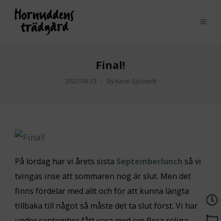
Final!
2022-09-23
By
Karin Sjöstedt
På lördag har vi årets sista
Septemberlunch
så vi
tvingas inse att sommaren nog är slut. Men det
finns fördelar med allt och för att kunna längta
tillbaka till något så måste det ta slut först. Vi har
under september fått vara med om flera roliga