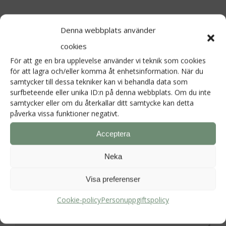
Lämna ett svar
Denna webbplats använder
Din e-postadress kommer inte publiceras.
cookies
Obligatoriska fält är märkta
*
För att ge en bra upplevelse använder vi teknik som cookies
för att lagra och/eller komma åt enhetsinformation. När du
samtycker till dessa tekniker kan vi behandla data som
Kommentar
*
surfbeteende eller unika ID:n på denna webbplats. Om du inte
samtycker eller om du återkallar ditt samtycke kan detta
påverka vissa funktioner negativt.
Acceptera
Neka
Visa preferenser
Cookie-policy
Personuppgiftspolicy