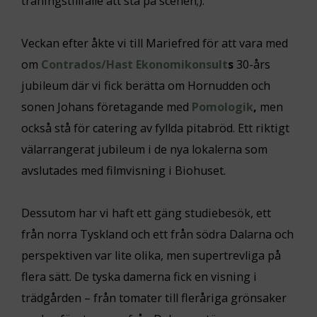
träningstillfälle att stå på scenen;).
Veckan efter åkte vi till Mariefred för att vara med
om
Contrados/Hast Ekonomikonsult
s
30-års
jubileum där vi fick berätta om Hornudden och
sonen Johans företagande med
Pomologik
,
men
också stå för catering av fyllda pitabröd. Ett riktigt
välarrangerat jubileum i de nya lokalerna som
avslutades med filmvisning i Biohuset.
Dessutom har vi haft ett gäng studiebesök, ett
från norra Tyskland och ett från södra Dalarna och
perspektiven var lite olika, men supertrevliga på
flera sätt. De tyska damerna fick en visning i
trädgården – från tomater till fleråriga grönsaker