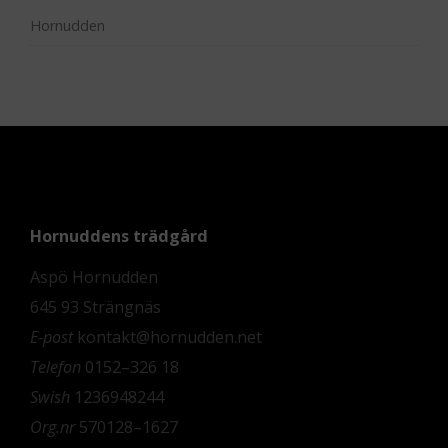
Hornudden
Hornuddens trädgård
Aspö Hornudden
645 93 Strängnäs
E-post
kontakt@hornudden.net
Telefon
0152–326 18
Swish
1236948244
Org.nr
570128–1627