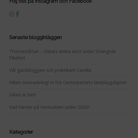
Följ oss på Instagram och Facebook
Senaste blogginläggen
Thomastårtan – Oskars andra vinst under Strängnäs
Fikafest
Vår gästbloggare och praktikant Camilla
Vilken överraskning! Vi fick Centerpartiets landsbygdspris!!
Våren är här!!
Vad händer på Hornudden under 2026?
Kategorier