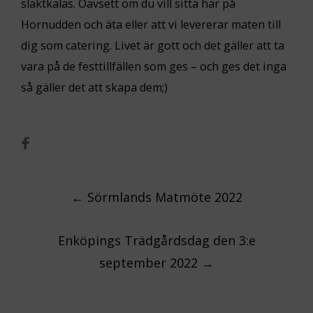
släktkalas. Oavsett om du vill sitta här på
Hornudden och äta eller att vi levererar maten till
dig som catering. Livet är gott och det gäller att ta
vara på de festtillfällen som ges – och ges det inga
så gäller det att skapa dem;)
Post
←
Sörmlands Matmöte 2022
navigation
Enköpings Trädgårdsdag den 3:e
september 2022
→