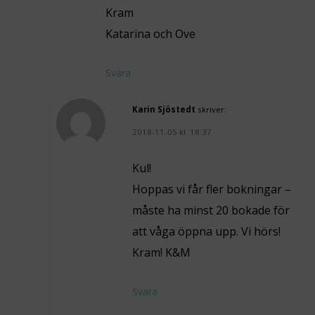
Kram
Katarina och Ove
Svara
Karin Sjöstedt
skriver:
2018-11-05 kl. 18:37
Kul!
Hoppas vi får fler bokningar –
måste ha minst 20 bokade för
att våga öppna upp. Vi hörs!
Kram! K&M
Svara