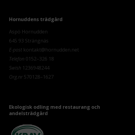
Hornuddens trädgård
Aspö Hornudden
645 93 Strängnäs
E-post
kontakt@hornudden.net
Telefon
0152–326 18
Swish
1236948244
Org.nr
570128–1627
Ekologisk odling med restaurang och
andelsträdgård