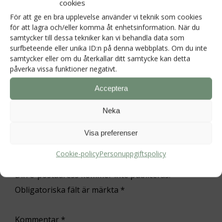
cookies
hoppas på fler bokningar då.
För att ge en bra upplevelse använder vi teknik som cookies
//Karin & Mats som ser fram
för att lagra och/eller komma åt enhetsinformation. När du
emot att ses i annat
samtycker till dessa tekniker kan vi behandla data som
surfbeteende eller unika ID:n på denna webbplats. Om du inte
sammanhang:)
samtycker eller om du återkallar ditt samtycke kan detta
påverka vissa funktioner negativt.
Svara
Acceptera
Neka
Visa preferenser
Cookie-policy
Personuppgiftspolicy
Lämna ett svar
Din e-postadress kommer inte publiceras.
Obligatoriska fält är märkta
*
Kommentar
*