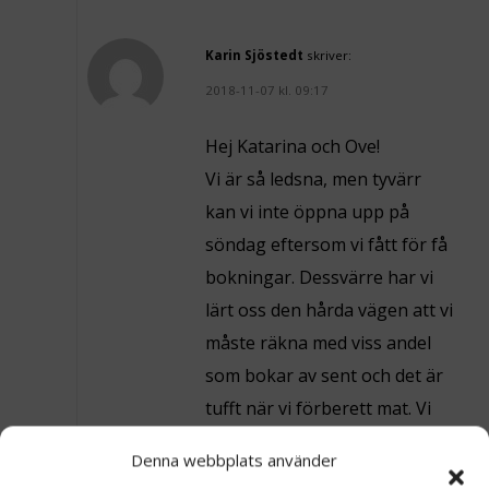
Karin Sjöstedt
skriver:
2018-11-07 kl. 09:17
Hej Katarina och Ove!
Vi är så ledsna, men tyvärr
kan vi inte öppna upp på
söndag eftersom vi fått för få
bokningar. Dessvärre har vi
lärt oss den hårda vägen att vi
måste räkna med viss andel
som bokar av sent och det är
tufft när vi förberett mat. Vi
satsar på att vara ute med
Denna webbplats använder
info tidigare nästa år och