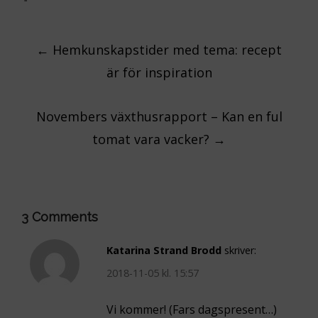
Post
←
Hemkunskapstider med tema: recept
är för inspiration
navigation
Novembers växthusrapport – Kan en ful
tomat vara vacker?
→
3 Comments
Katarina Strand Brodd
skriver:
2018-11-05 kl. 15:57
Vi kommer! (Fars dagspresent…)