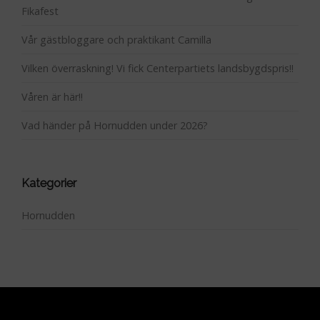
Fikafest
Vår gästbloggare och praktikant Camilla
Vilken överraskning! Vi fick Centerpartiets landsbygdspris!!
Våren är här!!
Vad händer på Hornudden under 2026?
Kategorier
Hornudden