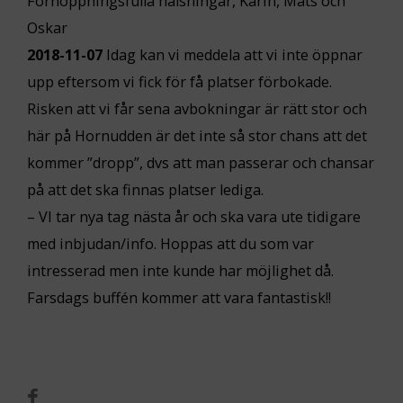
Förhoppningsfulla hälsningar, Karin, Mats och
Oskar
2018-11-07
Idag kan vi meddela att vi inte öppnar
upp eftersom vi fick för få platser förbokade.
Risken att vi får sena avbokningar är rätt stor och
här på Hornudden är det inte så stor chans att det
kommer ”dropp”, dvs att man passerar och chansar
på att det ska finnas platser lediga.
– VI tar nya tag nästa år och ska vara ute tidigare
med inbjudan/info. Hoppas att du som var
intresserad men inte kunde har möjlighet då.
Farsdags buffén kommer att vara fantastisk!!