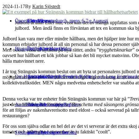
2024-11-17
By
Karin Sjöstedt
Öppettider & events
Catering
Hitta till oss
Sommarlunch, meny 6-7:e Augusti
Julbord åt alla! Eller hur, visst kan det av många uppfattas som
julbord. Men ändå finns en förväntan att tex en kommun ska bj
Julbord kan vara mer eller mindre hållbara, men det hjälper inte hur 
kommun erbjuder julbord åt all sin personal så har dessa personer självk
Blogg
Bröllop på Hornudden
Öppettider
Kontakta Oss
Men också: vissa är nyfikna på nya rätter, andra ”
trygghetsknarkar
” o
oavsett hur hållbart ett kök jobbar så kan det bli mycket matsvinn. Ob
hålla matsvinnet nere.
I år tog Strängnäs kommun beslut om att byta ut personalens julbord
Om Hornudden
Anlita oss för konferens och fest
Gästspel 25:e juli: Fredrik Hedlund och Lena Engelmar
Gårdsbutik
möjlighet att göra det. Nu blir det som regel ingen rusning ut till oss 
kollektivtrafikstider. MEN några medvetna enhetschefer var snabba att
Denna vecka var tre enheter från Strängnäs kommun var här på ”
Trer
just dessa tillfällen där förrätten är ”
Bruschetta med säsongens grönsa
Andelsträdgård
Bussresor
Priser och utmärkelser
Personuppgiftspolicy
för att följas av nakenhavrerisotto med eldost – också serverad på tal
restaurangen?
För oss som själva odlar en hel del av det vi serverar är det extra sko
tomater och aubergine i november är ju faktiskt ”coolt”.
Sjöstugan
Hållbarhet
Våra andelsägare berättar
Tynnelsörutan