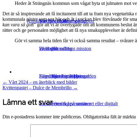
Heder åt Strängnäs kommun som vågat byta ut julmaten mot veg
Det är så inspirerande att få incitament till att ta fram nya vegetariska 
kommunala gäster som var här och åt i veckan blev förvånade för sma
Anmälan CSA 2026
Sveriges skönaste gårdar
Vår första hållbarhetsrapport
kan vara så got
t” gör att vi är övertygade om att kommunens beslut är et
rätter och ge personalen möjlighet att få nya smakupplevelser är definit
Gör vi samma hela tiden får vi också samma resultat – svårare 
Ekologisk odling
Webbutik
Hornuddens mission
Föredrag och utbildningar
Köpvillkor
Vårt kretslopp
Intership at Hornudden
Post
←
Vårt 2024 – en återblick med bilder
Kvittenpastej – Dulce de Membrillo
→
navigation
Lämna ett svar
Samarbeten & leverantörer
Föredrag på annan ort eller digitalt
Din e-postadress kommer inte publiceras.
Obligatoriska fält är märkta
Klara, färdiga, gå med Europeiska
Studiebesök
Fjorgyns systrar