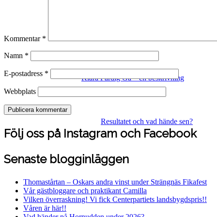
socialfonden & Leader Södermanland
Kommentar
*
Namn
*
E-postadress
*
Klara Färdig Gå – en beskrivning
Webbplats
Resultatet och vad hände sen?
Följ oss på Instagram och Facebook
Senaste blogginläggen
Thomastårtan – Oskars andra vinst under Strängnäs Fikafest
Vår gästbloggare och praktikant Camilla
Vilken överraskning! Vi fick Centerpartiets landsbygdspris!!
Våren är här!!
Vad händer på Hornudden under 2026?