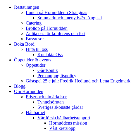
Restaurangen
Lunch på Hornudden i Strängnäs
Sommarlunch, meny 6-7:e Augusti
Catering
Bröllop på Hornudden
Anlita oss för konferens och fest
Bussresor
Boka Bord
Hitta till oss
Kontakta Oss
Öppettider & events
Öppettider
Gårdsbutik
Personuppgiftspolicy
Gästspel 25:e juli: Fredrik Hedlund och Lena Engelmar
Blogg
Om Hornudden
Priser och utmärkelser
Tynnelsörutan
Sveriges skönaste gårdar
Hållbarhet
Vår första hållbarhetsrapport
Hornuddens mission
Vårt kretslopp