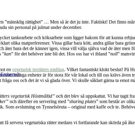
 en ”mänsklig rättighet” … Men så är det ju inte. Faktiskt! Det finns mån
uda sin personal på julmat under december.
mycket tankearbete och köksarbete som ligger bakom för att kunna erbjud
lart olika matpreferenser. Vissa gillar bara kött, andra gillar bara gröns
ch äter bara det de känner igen, vissa vill välja själva vad de äter men fö
s ”
kan
” för det behöver inte bli det. Hos oss har vi ibland ”
noll
” matsvin
 mot en
vegetarisk trerätters middag
. Vilket fantastiskt klokt beslut! På 
k Embertsén
eftersom många enheter är för stora för vår lokal och till oss krävs även 
 fråga oss och det är vi så glada över. Vi skulle såklart gärna ta emot 
ätters vegetarisk Höstmåltid”
och det blev så uppskattat. Vi har tagit fr
ker”
och därefter en servering med ”
sharing plates
” som består av olik
lrik. Som avslutning en Tynnelsöruta – original med kaffe och te. Behöve
j att få servera vegetariska rätter medans vi fortfarande kan skörda på å