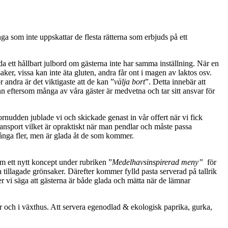
ga som inte uppskattar de flesta rätterna som erbjuds på ett
a ett hållbart julbord om gästerna inte har samma inställning. När en
aker, vissa kan inte äta gluten, andra får ont i magen av laktos osv.
r andra är det viktigaste att de kan ”
välja bort
”. Detta innebär att
n eftersom många av våra gäster är medvetna och tar sitt ansvar för
Hornudden jublade vi och skickade genast in vår offert när vi fick
transport vilket är opraktiskt när man pendlar och måste passa
många fler, men är glada åt de som kommer.
am ett nytt koncept under rubriken ”
Medelhavsinspirerad meny”
för
a tillagade grönsaker. Därefter kommer fylld pasta serverad på tallrik
r vi säga att gästerna är både glada och mätta när de lämnar
ker och i växthus. Att servera egenodlad & ekologisk paprika, gurka,