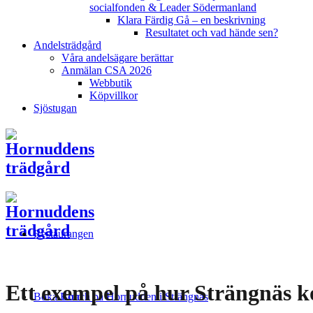
socialfonden & Leader Södermanland
Klara Färdig Gå – en beskrivning
Resultatet och vad hände sen?
Andelsträdgård
Våra andelsägare berättar
Anmälan CSA 2026
Webbutik
Köpvillkor
Sjöstugan
Restaurangen
Ett exempel på hur Strängnäs k
Boka Bord
Lunch på Hornudden i Strängnäs