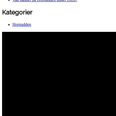
Kategorier
Hornudden
Hornuddens trädgård
Aspö Hornudden
645 93 Strängnäs
E-post
kontakt@hornudden.net
Telefon
0152–326 18
Swish
1236948244
Org.nr
570128–1627
Ekologisk odling med restaurang och andelsträdgård
Följ oss på Instagram och Facebook
Meny