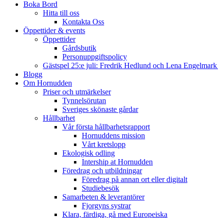
Boka Bord
Hitta till oss
Kontakta Oss
Öppettider & events
Öppettider
Gårdsbutik
Personuppgiftspolicy
Gästspel 25:e juli: Fredrik Hedlund och Lena Engelmar
Blogg
Om Hornudden
Priser och utmärkelser
Tynnelsörutan
Sveriges skönaste gårdar
Hållbarhet
Vår första hållbarhetsrapport
Hornuddens mission
Vårt kretslopp
Ekologisk odling
Intership at Hornudden
Föredrag och utbildningar
Föredrag på annan ort eller digitalt
Studiebesök
Samarbeten & leverantörer
Fjorgyns systrar
Klara, färdiga, gå med Europeiska