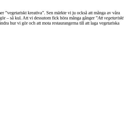
än mer ”vegetariskt kreativa”. Sen märkte vi ju också att många av våra
ör – så kul. Att vi dessutom fick höra många gånger ”
Att vegetariskt
ändra hur vi gör och att mota restaurangerna till att laga vegetariska