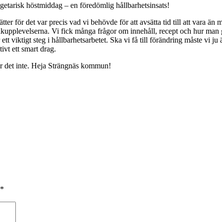
etarisk höstmiddag – en föredömlig hållbarhetsinsats!
rätter för det var precis vad vi behövde för att avsätta tid till att vara 
kupplevelserna. Vi fick många frågor om innehåll, recept och hur man g
t viktigt steg i hållbarhetsarbetet. Ska vi få till förändring måste vi ju 
ivt ett smart drag.
är det inte. Heja Strängnäs kommun!
*