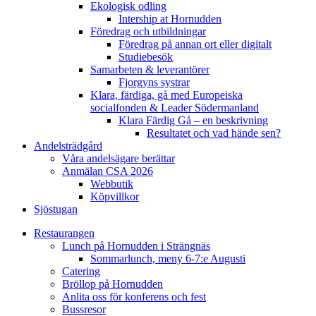
Ekologisk odling
Intership at Hornudden
Föredrag och utbildningar
Föredrag på annan ort eller digitalt
Studiebesök
Samarbeten & leverantörer
Fjorgyns systrar
Klara, färdiga, gå med Europeiska
socialfonden & Leader Södermanland
Klara Färdig Gå – en beskrivning
Resultatet och vad hände sen?
Andelsträdgård
Våra andelsägare berättar
Anmälan CSA 2026
Webbutik
Köpvillkor
Sjöstugan
Restaurangen
Lunch på Hornudden i Strängnäs
Sommarlunch, meny 6-7:e Augusti
Catering
Bröllop på Hornudden
Anlita oss för konferens och fest
Bussresor