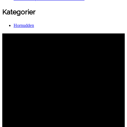
Kategorier
Hornudden
Hornuddens trädgård
Aspö Hornudden
645 93 Strängnäs
E-post
kontakt@hornudden.net
Telefon
0152–326 18
Swish
1236948244
Org.nr
570128–1627
Ekologisk odling med restaurang och
andelsträdgård
Följ oss på Instagram och Facebook
Meny