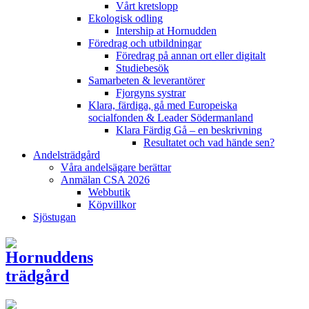
Vårt kretslopp
Ekologisk odling
Intership at Hornudden
Föredrag och utbildningar
Föredrag på annan ort eller digitalt
Studiebesök
Samarbeten & leverantörer
Fjorgyns systrar
Klara, färdiga, gå med Europeiska
socialfonden & Leader Södermanland
Klara Färdig Gå – en beskrivning
Resultatet och vad hände sen?
Andelsträdgård
Våra andelsägare berättar
Anmälan CSA 2026
Webbutik
Köpvillkor
Sjöstugan