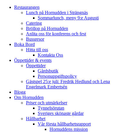
Restaurangen
Lunch på Hornudden i Strängnäs
Sommarlunch, meny 9:e Augusti
Catering
Bröllop på Hornudden
Anlita oss för konferens och fest
Bussresor
Boka Bord
Hitta till oss
Kontakta Oss
Öppettider & events
Öppettider
Gårdsbutik
Personuppgiftspolicy
Gästspel 25:e juli: Fredrik Hedlund och Lena
Engelmark Embertsén
Blogg
Om Hornudden
Priser och utmärkelser
Tynnelsörutan
Sveriges skönaste gårdar
Hållbarhet
Vår första hållbarhetsrapport
Hornuddens mission