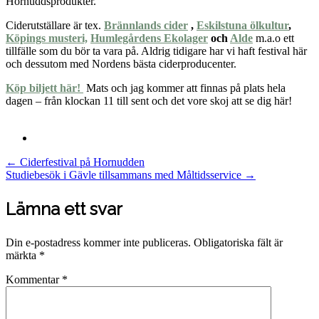
Hornuddsprodukter.
Ciderutställare är tex.
Brännlands cider
,
Eskilstuna ölkultur
,
Köpings musteri,
Humlegårdens Ekolager
och
Alde
m.a.o ett
tillfälle som du bör ta vara på. Aldrig tidigare har vi haft festival här
och dessutom med Nordens bästa ciderproducenter.
Köp biljett här!
Mats och jag kommer att finnas på plats hela
dagen – från klockan 11 till sent och det vore skoj att se dig här!
Post
←
Ciderfestival på Hornudden
Studiebesök i Gävle tillsammans med Måltidsservice
→
navigation
Lämna ett svar
Din e-postadress kommer inte publiceras.
Obligatoriska fält är
märkta
*
Kommentar
*