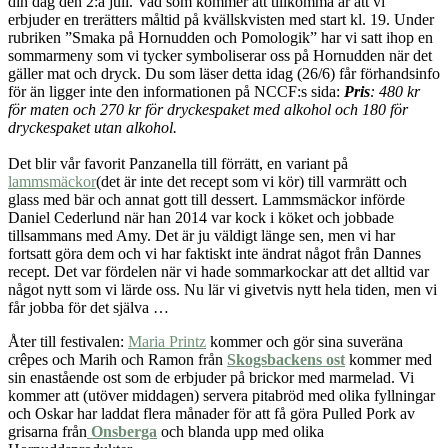
din dag den 2:a juli. Vad som kommer att tillkomma är att vi
erbjuder en trerätters måltid på kvällskvisten med start kl. 19. Under
rubriken ”Smaka på Hornudden och Pomologik” har vi satt ihop en
sommarmeny som vi tycker symboliserar oss på Hornudden när det
gäller mat och dryck. Du som läser detta idag (26/6) får förhandsinfo
för än ligger inte den informationen på NCCF:s sida:
Pris
: 480 kr
för maten och 270 kr för dryckespaket med alkohol och 180 för
dryckespaket utan alkohol.
Det blir vår favorit Panzanella till förrätt, en variant på
lammsmäckor
(det är inte det recept som vi kör) till varmrätt och
glass med bär och annat gott till dessert. Lammsmäckor införde
Daniel Cederlund när han 2014 var kock i köket och jobbade
tillsammans med Amy. Det är ju väldigt länge sen, men vi har
fortsatt göra dem och vi har faktiskt inte ändrat något från Dannes
recept. Det var fördelen när vi hade sommarkockar att det alltid var
något nytt som vi lärde oss. Nu lär vi givetvis nytt hela tiden, men vi
får jobba för det själva …
Åter till festivalen:
Maria Printz
kommer och gör sina suveräna
crêpes och Marih och Ramon från
Skogsbackens ost
kommer med
sin enastående ost som de erbjuder på brickor med marmelad. Vi
kommer att (utöver middagen) servera pitabröd med olika fyllningar
och Oskar har laddat flera månader för att få göra Pulled Pork av
grisarna från
Onsberga
och blanda upp med olika