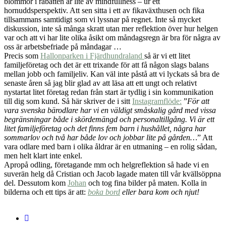
blommor i rabatten är lite av mindfullness – ur ett
hornuddsperspektiv. Att sen sitta i ett av fikaväxthusen och fika
tillsammans samtidigt som vi lyssnar på regnet. Inte så mycket
diskussion, inte så många skratt utan mer reflektion över hur helgen
var och att vi har lite olika åsikt om måndagsregn är bra för några av
oss är arbetsbefriade på måndagar …
Precis som
Hallonparken i Fjärdhundraland
så är vi ett litet
familjeföretag och det är ett trixande för att få någon slags balans
mellan jobb och familjeliv. Kan väl inte påstå att vi lyckats så bra de
senaste åren så jag blir glad av att läsa att ett ungt och relativt
nystartat litet företag redan från start är tydlig i sin kommunikation
till dig som kund. Så här skriver de i sitt
Instagramflöde:
”
För att
vara svenska bärodlare har vi en väldigt småskalig gård med vissa
begränsningar både i skördemängd och personaltillgång. Vi är ett
litet familjeföretag och det finns fem barn i hushållet, några har
sommarlov och två har både lov och jobbar lite på gården…
” Att
vara odlare med barn i olika åldrar är en utmaning – en rolig sådan,
men helt klart inte enkel.
Apropå odling, företagande mm och helgreflektion så hade vi en
suverän helg då Cristian och Jacob lagade maten till vår kvällsöppna
del. Dessutom kom
Johan
och tog fina bilder på maten. Kolla in
bilderna och ett tips är att:
boka bord
eller bara kom och njut!