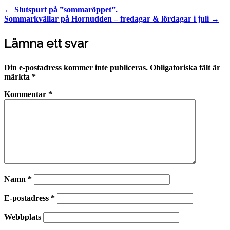
Post
←
Slutspurt på ”sommaröppet”.
Sommarkvällar på Hornudden – fredagar & lördagar i juli
→
navigation
Lämna ett svar
Din e-postadress kommer inte publiceras.
Obligatoriska fält är
märkta
*
Kommentar
*
Namn
*
E-postadress
*
Webbplats