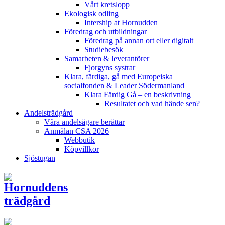
Vårt kretslopp
Ekologisk odling
Intership at Hornudden
Föredrag och utbildningar
Föredrag på annan ort eller digitalt
Studiebesök
Samarbeten & leverantörer
Fjorgyns systrar
Klara, färdiga, gå med Europeiska
socialfonden & Leader Södermanland
Klara Färdig Gå – en beskrivning
Resultatet och vad hände sen?
Andelsträdgård
Våra andelsägare berättar
Anmälan CSA 2026
Webbutik
Köpvillkor
Sjöstugan