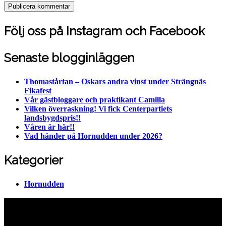
Följ oss på Instagram och Facebook
Senaste blogginläggen
Thomastårtan – Oskars andra vinst under Strängnäs
Fikafest
Vår gästbloggare och praktikant Camilla
Vilken överraskning! Vi fick Centerpartiets
landsbygdspris!!
Våren är här!!
Vad händer på Hornudden under 2026?
Kategorier
Hornudden
Hornuddens trädgård
Aspö Hornudden