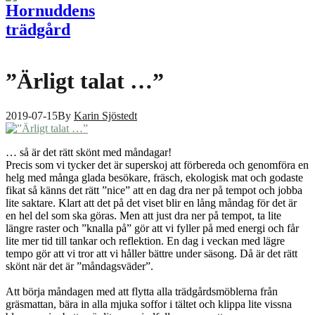
”Ärligt talat …”
2019-07-15
By
Karin Sjöstedt
… så är det rätt skönt med måndagar!
Precis som vi tycker det är superskoj att förbereda och genomföra en
helg med många glada besökare, fräsch, ekologisk mat och godaste
fikat så känns det rätt ”nice” att en dag dra ner på tempot och jobba
lite saktare. Klart att det på det viset blir en lång måndag för det är
en hel del som ska göras. Men att just dra ner på tempot, ta lite
längre raster och ”knalla på” gör att vi fyller på med energi och får
lite mer tid till tankar och reflektion. En dag i veckan med lägre
tempo gör att vi tror att vi håller bättre under säsong. Då är det rätt
skönt när det är ”måndagsväder”.
Att börja måndagen med att flytta alla trädgårdsmöblerna från
gräsmattan, bära in alla mjuka soffor i tältet och klippa lite vissna