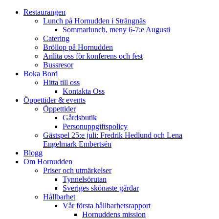
Restaurangen
Lunch på Hornudden i Strängnäs
Sommarlunch, meny 6-7:e Augusti
Catering
Bröllop på Hornudden
Anlita oss för konferens och fest
Bussresor
Boka Bord
Hitta till oss
Kontakta Oss
Öppettider & events
Öppettider
Gårdsbutik
Personuppgiftspolicy
Gästspel 25:e juli: Fredrik Hedlund och Lena
Engelmark Embertsén
Blogg
Om Hornudden
Priser och utmärkelser
Tynnelsörutan
Sveriges skönaste gårdar
Hållbarhet
Vår första hållbarhetsrapport
Hornuddens mission