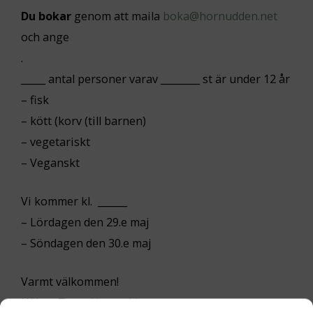
Du bokar
genom att maila
boka@hornudden.net
och ange
.
_____ antal personer varav ________ st är under 12 år
– fisk
– kött (korv (till barnen)
– vegetariskt
– Veganskt
Vi kommer kl. ______
– Lördagen den 29.e maj
– Söndagen den 30.e maj
Varmt välkommen!
Hälsar Team Hornudden