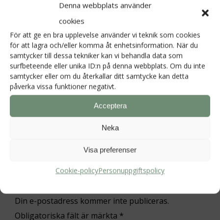
Denna webbplats använder
cookies
För att ge en bra upplevelse använder vi teknik som cookies
för att lagra och/eller komma åt enhetsinformation. När du
samtycker till dessa tekniker kan vi behandla data som
surfbeteende eller unika ID:n på denna webbplats. Om du inte
samtycker eller om du återkallar ditt samtycke kan detta
påverka vissa funktioner negativt.
Post
←
Fleråriga grönsaker
Acceptera
navigation
En kall maj är det verkligen så bra?
→
Neka
Visa preferenser
Cookie-policy
Personuppgiftspolicy
Lämna ett svar
Din e-postadress kommer inte publiceras.
Obligatoriska fält är märkta
*