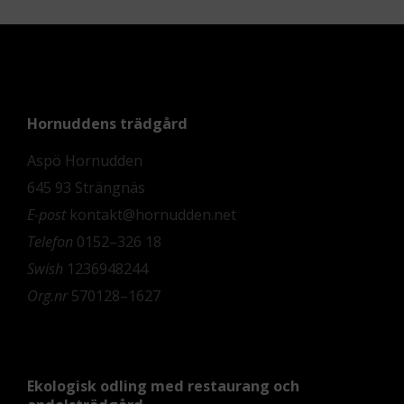
Hornuddens trädgård
Aspö Hornudden
645 93 Strängnäs
E-post
kontakt@hornudden.net
Telefon
0152–326 18
Swish
1236948244
Org.nr
570128–1627
Ekologisk odling med restaurang och