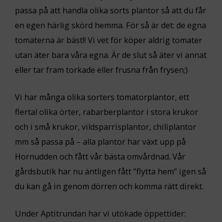
passa på att handla olika sorts plantor så att du får
en egen härlig skörd hemma. För så är det: de egna
tomaterna är bäst!! Vi vet för köper aldrig tomater
utan äter bara våra egna. Är de slut så äter vi annat
eller tar fram torkade eller frusna från frysen;)
Vi har många olika sorters tomatorplantor, ett
flertal olika örter, rabarberplantor i stora krukor
och i små krukor, vildsparrisplantor, chiliplantor
mm så passa på – alla plantor har växt upp på
Hornudden och fått vår bästa omvårdnad. Vår
gårdsbutik har nu äntligen fått ”flytta hem” igen så
du kan gå in genom dörren och komma rätt direkt.
Under Aptitrundan har vi utökade öppettider: