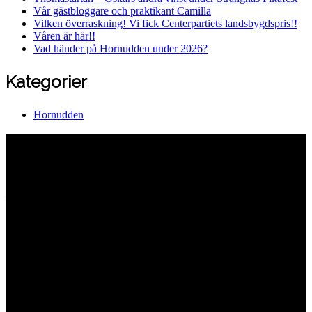
Vår gästbloggare och praktikant Camilla
Vilken överraskning! Vi fick Centerpartiets landsbygdspris!!
Våren är här!!
Vad händer på Hornudden under 2026?
Kategorier
Hornudden
Hornuddens trädgård
Aspö Hornudden
645 93 Strängnäs
E-post
kontakt@hornudden.net
Telefon
0152–326 18
Swish
1236948244
Org.nr
570128–1627
Ekologisk odling med restaurang och
andelsträdgård