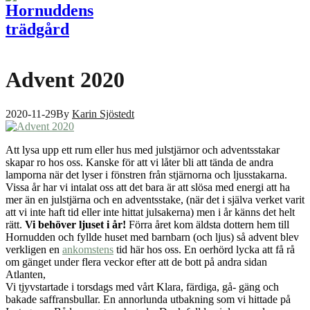
Advent 2020
2020-11-29
By
Karin Sjöstedt
Att lysa upp ett rum eller hus med julstjärnor och adventsstakar
skapar ro hos oss. Kanske för att vi låter bli att tända de andra
lamporna när det lyser i fönstren från stjärnorna och ljusstakarna.
Vissa år har vi intalat oss att det bara är att slösa med energi att ha
mer än en julstjärna och en adventsstake, (när det i själva verket varit
att vi inte haft tid eller inte hittat julsakerna) men i år känns det helt
rätt.
Vi behöver ljuset i år!
Förra året kom äldsta dottern hem till
Hornudden och fyllde huset med barnbarn (och ljus) så advent blev
verkligen en
ankomstens
tid här hos oss. En oerhörd lycka att få rå
om gänget under flera veckor efter att de bott på andra sidan
Atlanten,
Vi tjyvstartade i torsdags med vårt Klara, färdiga, gå- gäng och
bakade saffransbullar. En annorlunda utbakning som vi hittade på