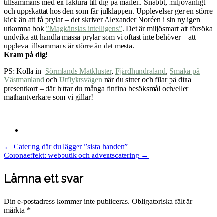
tillsammans med en faktura till dig på mailen. Snabbt, miljövänligt
och uppskattat hos den som får julklappen. Upplevelser ger en större
kick än att få prylar – det skriver Alexander Noréen i sin nyligen
utkomna bok
”Magkänslas intelligens”
. Det är miljösmart att försöka
undvika att handla massa prylar som vi oftast inte behöver – att
uppleva tillsammans är större än det mesta.
Kram på dig!
PS: Kolla in
Sörmlands Matkluster
,
Fjärdhundraland
,
Smaka på
Västmanland
och
Utflyktsvägen
när du sitter och filar på dina
presentkort – där hittar du många finfina besöksmål och/eller
mathantverkare som vi gillar!
Post
←
Catering där du lägger ”sista handen”
Coronaeffekt: webbutik och adventscatering
→
navigation
Lämna ett svar
Din e-postadress kommer inte publiceras.
Obligatoriska fält är
märkta
*