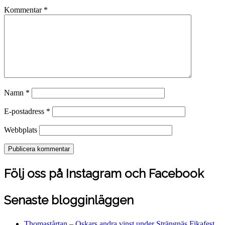
Kommentar
*
Namn
*
E-postadress
*
Webbplats
Följ oss på Instagram och Facebook
Senaste blogginläggen
Thomastårtan – Oskars andra vinst under Strängnäs Fikafest