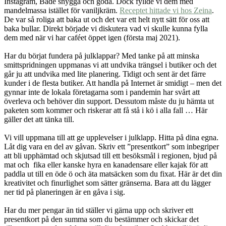
Instagram, Både snygga och goda. Dock fyllde vi dem med
mandelmassa istället för vaniljkräm.
Receptet hittade vi hos Zeina
.
De var så roliga att baka ut och det var ett helt nytt sätt för oss att
baka bullar. Direkt började vi diskutera vad vi skulle kunna fylla
dem med när vi har caféet öppet igen (första maj 2021).
Har du börjat fundera på julklappar? Med tanke på att minska
smittspridningen uppmanas vi att undvika trängsel i butiker och det
går ju att undvika med lite planering. Tidigt och sent är det färre
kunder i de flesta butiker. Att handla på Internet är smidigt – men det
gynnar inte de lokala företagarna som i pandemin har svårt att
överleva och behöver din support. Dessutom måste du ju hämta ut
paketen som kommer och riskerar att få stå i kö i alla fall … Här
gäller det att tänka till.
Vi vill uppmana till att ge upplevelser i julklapp. Hitta på dina egna.
Låt dig vara en del av gåvan. Skriv ett ”presentkort” som inbegriper
att bli upphämtad och skjutsad till ett besöksmål i regionen, bjud på
mat och fika eller kanske hyra en kanadensare eller kajak för att
paddla ut till en öde ö och äta matsäcken som du fixat. Här är det din
kreativitet och finurlighet som sätter gränserna. Bara att du lägger
ner tid på planeringen är en gåva i sig.
Har du mer pengar än tid ställer vi gärna upp och skriver ett
presentkort på den summa som du bestämmer och skickar det