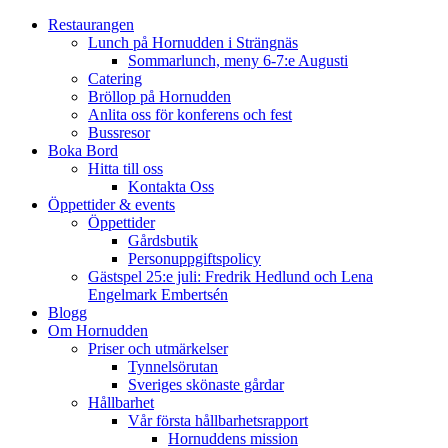
Restaurangen
Lunch på Hornudden i Strängnäs
Sommarlunch, meny 6-7:e Augusti
Catering
Bröllop på Hornudden
Anlita oss för konferens och fest
Bussresor
Boka Bord
Hitta till oss
Kontakta Oss
Öppettider & events
Öppettider
Gårdsbutik
Personuppgiftspolicy
Gästspel 25:e juli: Fredrik Hedlund och Lena
Engelmark Embertsén
Blogg
Om Hornudden
Priser och utmärkelser
Tynnelsörutan
Sveriges skönaste gårdar
Hållbarhet
Vår första hållbarhetsrapport
Hornuddens mission