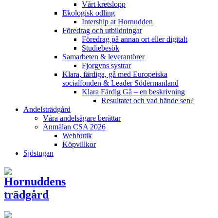
Vårt kretslopp
Ekologisk odling
Intership at Hornudden
Föredrag och utbildningar
Föredrag på annan ort eller digitalt
Studiebesök
Samarbeten & leverantörer
Fjorgyns systrar
Klara, färdiga, gå med Europeiska
socialfonden & Leader Södermanland
Klara Färdig Gå – en beskrivning
Resultatet och vad hände sen?
Andelsträdgård
Våra andelsägare berättar
Anmälan CSA 2026
Webbutik
Köpvillkor
Sjöstugan