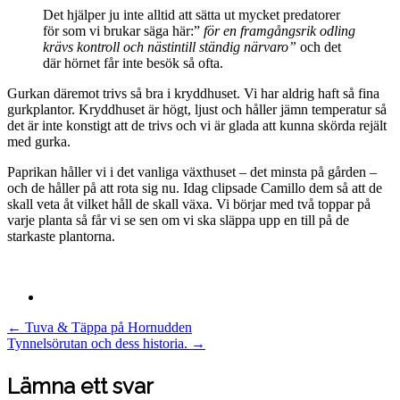
Det hjälper ju inte alltid att sätta ut mycket predatorer
för som vi brukar säga här:”
för en framgångsrik odling
krävs kontroll och nästintill ständig närvaro”
och det
där hörnet får inte besök så ofta.
Gurkan däremot trivs så bra i kryddhuset. Vi har aldrig haft så fina
gurkplantor. Kryddhuset är högt, ljust och håller jämn temperatur så
det är inte konstigt att de trivs och vi är glada att kunna skörda rejält
med gurka.
Paprikan håller vi i det vanliga växthuset – det minsta på gården –
och de håller på att rota sig nu. Idag clipsade Camillo dem så att de
skall veta åt vilket håll de skall växa. Vi börjar med två toppar på
varje planta så får vi se sen om vi ska släppa upp en till på de
starkaste plantorna.
Post
←
Tuva & Täppa på Hornudden
Tynnelsörutan och dess historia.
→
navigation
Lämna ett svar