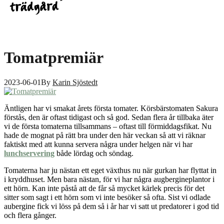
Tomatpremiär
2023-06-01
By
Karin Sjöstedt
Äntligen har vi smakat årets första tomater. Körsbärstomaten Sakura
förstås, den är oftast tidigast och så god. Sedan flera år tillbaka äter
vi de första tomaterna tillsammans – oftast till förmiddagsfikat. Nu
hade de mognat på rätt bra under den här veckan så att vi räknar
faktiskt med att kunna servera några under helgen när vi har
lunchservering
både lördag och söndag.
Tomaterna har ju nästan ett eget växthus nu när gurkan har flyttat in
i kryddhuset. Men bara nästan, för vi har några augbergineplantor i
ett hörn. Kan inte påstå att de får så mycket kärlek precis för det
sitter som sagt i ett hörn som vi inte besöker så ofta. Sist vi odlade
aubergine fick vi löss på dem så i år har vi satt ut predatorer i god tid
och flera gånger.