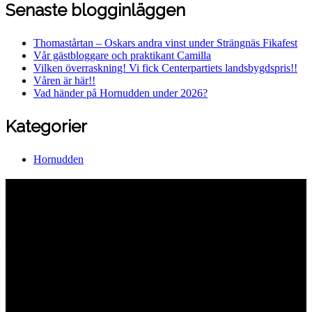
Senaste blogginläggen
Thomastårtan – Oskars andra vinst under Strängnäs Fikafest
Vår gästbloggare och praktikant Camilla
Vilken överraskning! Vi fick Centerpartiets landsbygdspris!!
Våren är här!!
Vad händer på Hornudden under 2026?
Kategorier
Hornudden
Hornuddens trädgård
Aspö Hornudden
645 93 Strängnäs
E-post
kontakt@hornudden.net
Telefon
0152–326 18
Swish
1236948244
Org.nr
570128–1627
Ekologisk odling med restaurang och