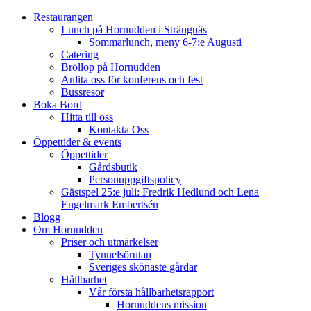
Restaurangen
Lunch på Hornudden i Strängnäs
Sommarlunch, meny 6-7:e Augusti
Catering
Bröllop på Hornudden
Anlita oss för konferens och fest
Bussresor
Boka Bord
Hitta till oss
Kontakta Oss
Öppettider & events
Öppettider
Gårdsbutik
Personuppgiftspolicy
Gästspel 25:e juli: Fredrik Hedlund och Lena
Engelmark Embertsén
Blogg
Om Hornudden
Priser och utmärkelser
Tynnelsörutan
Sveriges skönaste gårdar
Hållbarhet
Vår första hållbarhetsrapport
Hornuddens mission