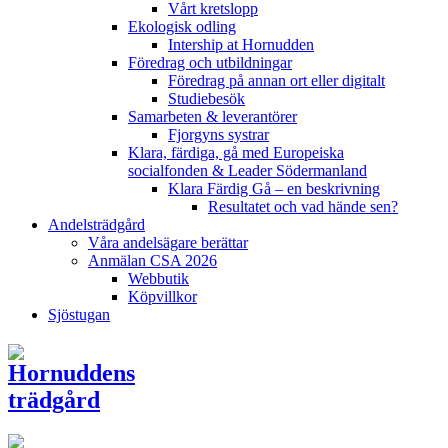
Vårt kretslopp
Ekologisk odling
Intership at Hornudden
Föredrag och utbildningar
Föredrag på annan ort eller digitalt
Studiebesök
Samarbeten & leverantörer
Fjorgyns systrar
Klara, färdiga, gå med Europeiska
socialfonden & Leader Södermanland
Klara Färdig Gå – en beskrivning
Resultatet och vad hände sen?
Andelsträdgård
Våra andelsägare berättar
Anmälan CSA 2026
Webbutik
Köpvillkor
Sjöstugan