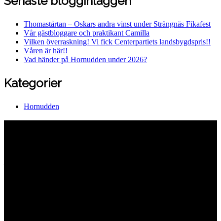
Senaste blogginläggen
Thomastårtan – Oskars andra vinst under Strängnäs Fikafest
Vår gästbloggare och praktikant Camilla
Vilken överraskning! Vi fick Centerpartiets landsbygdspris!!
Våren är här!!
Vad händer på Hornudden under 2026?
Kategorier
Hornudden
Hornuddens trädgård
Aspö Hornudden
645 93 Strängnäs
E-post
kontakt@hornudden.net
Telefon
0152–326 18
Swish
1236948244
Org.nr
570128–1627
Ekologisk odling med restaurang och
andelsträdgård