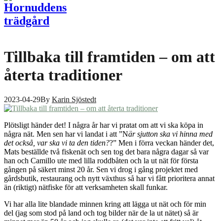
Tillbaka till framtiden – om att
återta traditioner
2023-04-29
By
Karin Sjöstedt
Plötsligt händer det! I några år har vi pratat om att vi ska köpa in
några nät. Men sen har vi landat i att ”N
är sjutton ska vi hinna med
det också, var ska vi ta den tiden?
?” Men i förra veckan händer det,
Mats beställde två fiskenät och sen tog det bara några dagar så var
han och Camillo ute med lilla roddbåten och la ut nät för första
gången på säkert minst 20 år. Sen vi drog i gång projektet med
gårdsbutik, restaurang och nytt växthus så har vi fått prioritera annat
än (riktigt) nätfiske för att verksamheten skall funkar.
Vi har alla lite blandade minnen kring att lägga ut nät och för min
del (jag som stod på land och tog bilder när de la ut nätet) så är