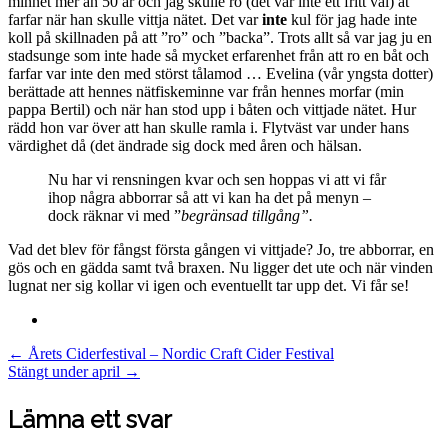
minnet mer än 50 år och jag skulle ro (det var inte ett fritt val) åt
farfar när han skulle vittja nätet. Det var
inte
kul för jag hade inte
koll på skillnaden på att ”ro” och ”backa”. Trots allt så var jag ju en
stadsunge som inte hade så mycket erfarenhet från att ro en båt och
farfar var inte den med störst tålamod … Evelina (vår yngsta dotter)
berättade att hennes nätfiskeminne var från hennes morfar (min
pappa Bertil) och när han stod upp i båten och vittjade nätet. Hur
rädd hon var över att han skulle ramla i. Flytväst var under hans
värdighet då (det ändrade sig dock med åren och hälsan.
Nu har vi rensningen kvar och sen hoppas vi att vi får
ihop några abborrar så att vi kan ha det på menyn –
dock räknar vi med ”
begränsad tillgång”.
Vad det blev för fångst första gången vi vittjade? Jo, tre abborrar, en
gös och en gädda samt två braxen. Nu ligger det ute och när vinden
lugnat ner sig kollar vi igen och eventuellt tar upp det. Vi får se!
Post
←
Årets Ciderfestival – Nordic Craft Cider Festival
Stängt under april
→
navigation
Lämna ett svar