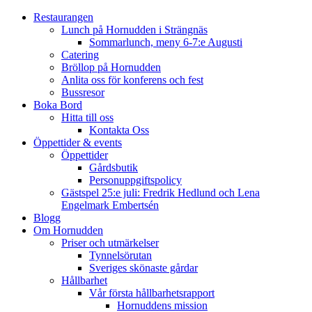
Restaurangen
Lunch på Hornudden i Strängnäs
Sommarlunch, meny 6-7:e Augusti
Catering
Bröllop på Hornudden
Anlita oss för konferens och fest
Bussresor
Boka Bord
Hitta till oss
Kontakta Oss
Öppettider & events
Öppettider
Gårdsbutik
Personuppgiftspolicy
Gästspel 25:e juli: Fredrik Hedlund och Lena
Engelmark Embertsén
Blogg
Om Hornudden
Priser och utmärkelser
Tynnelsörutan
Sveriges skönaste gårdar
Hållbarhet
Vår första hållbarhetsrapport
Hornuddens mission