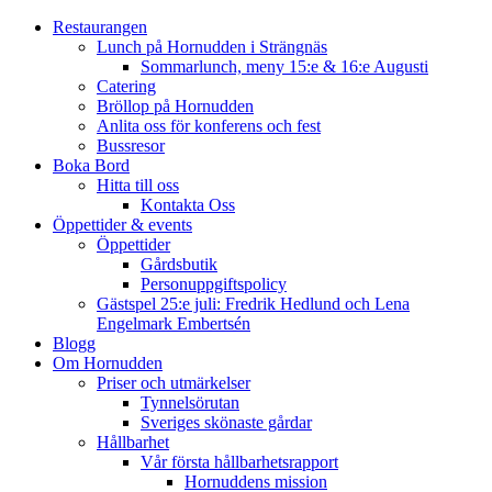
Restaurangen
Lunch på Hornudden i Strängnäs
Sommarlunch, meny 15:e & 16:e Augusti
Catering
Bröllop på Hornudden
Anlita oss för konferens och fest
Bussresor
Boka Bord
Hitta till oss
Kontakta Oss
Öppettider & events
Öppettider
Gårdsbutik
Personuppgiftspolicy
Gästspel 25:e juli: Fredrik Hedlund och Lena
Engelmark Embertsén
Blogg
Om Hornudden
Priser och utmärkelser
Tynnelsörutan
Sveriges skönaste gårdar
Hållbarhet
Vår första hållbarhetsrapport
Hornuddens mission