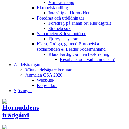
Vårt kretslopp
Ekologisk odling
Intership at Hornudden
Föredrag och utbildningar
Föredrag på annan ort eller digitalt
Studiebesök
Samarbeten & leverantörer
Fjorgyns systrar
Klara, färdiga, gå med Europeiska
socialfonden & Leader Södermanland
Klara Färdig Gå – en beskrivning
Resultatet och vad hände sen?
Andelsträdgård
Våra andelsägare berättar
Anmälan CSA 2026
Webbutik
Köpvillkor
Sjöstugan