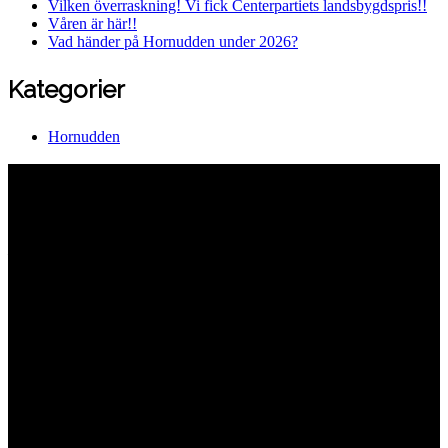
Vilken överraskning! Vi fick Centerpartiets landsbygdspris!!
Våren är här!!
Vad händer på Hornudden under 2026?
Kategorier
Hornudden
Hornuddens trädgård
Aspö Hornudden
645 93 Strängnäs
E-post
kontakt@hornudden.net
Telefon
0152–326 18
Swish
1236948244
Org.nr
570128–1627
Ekologisk odling med restaurang och
andelsträdgård
Följ oss på Instagram och Facebook