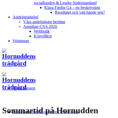
socialfonden & Leader Södermanland
Klara Färdig Gå – en beskrivning
Resultatet och vad hände sen?
Andelsträdgård
Våra andelsägare berättar
Anmälan CSA 2026
Webbutik
Köpvillkor
Sjöstugan
Restaurangen
Sommartid på Hornudden
Boka Bord
Lunch på Hornudden i Strängnäs