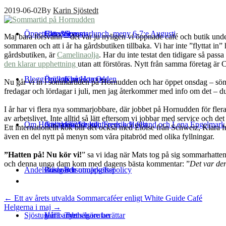
2019-06-02
By
Karin Sjöstedt
Öppettider & events
Catering
Hitta till oss
Sommarlunch, meny 6-7:e Augusti
Maj bara försvann – det var ju nyligen vi öppnade café och butik unde
sommaren och att i år ha gårdsbutiken tillbaka. Vi har inte ”flyttat 
gårdsbutiken, är
Camelinaolja
. Har du inte testat den tidigare så pass
den klarar upphettning
utan att förstöras. Nytt från samma företag är C
Blogg
Bröllop på Hornudden
Öppettider
Kontakta Oss
Nu går vi in i sommartiden på Hornudden och har öppet onsdag – sö
fredagar och lördagar i juli, men jag återkommer med info om det – 
I år har vi flera nya sommarjobbare, där jobbet på Hornudden för flera 
av arbetslivet. Inte alltid så lätt eftersom vi jobbar med service och
Om Hornudden
Anlita oss för konferens och fest
Gästspel 25:e juli: Fredrik Hedlund och Lena Engelmar
Gårdsbutik
Ett internationellt kök blir det också med Eloise från Schweiz, Klar
även en del nytt på menyn som våra pitabröd med olika fyllningar.
”Hatten på! Nu kör vi!
” sa vi idag när Mats tog på sig sommarhatten
och denna unga dam kom med dagens bästa kommentar: ”
Det var den 
Andelsträdgård
Bussresor
Priser och utmärkelser
Personuppgiftspolicy
Post
←
Ett av årets utvalda Sommarcaféer enligt White Guide Café
Helgerna i maj
→
Sjöstugan
Hållbarhet
Våra andelsägare berättar
Tynnelsörutan