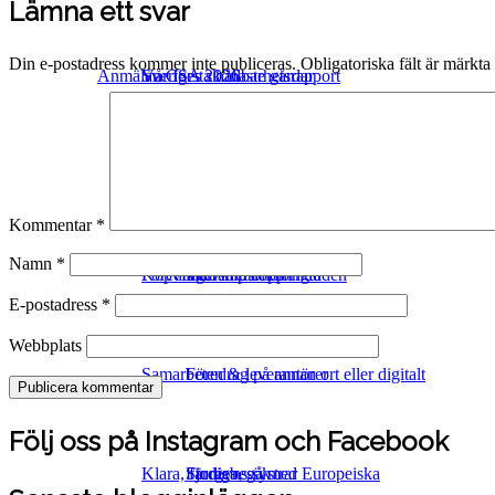
navigation
Lämna ett svar
Din e-postadress kommer inte publiceras.
Obligatoriska fält är märkta
Anmälan CSA 2026
Sveriges skönaste gårdar
Vår första hållbarhetsrapport
Ekologisk odling
Webbutik
Hornuddens mission
Kommentar
*
Namn
*
Föredrag och utbildningar
Köpvillkor
Vårt kretslopp
Intership at Hornudden
E-postadress
*
Webbplats
Samarbeten & leverantörer
Föredrag på annan ort eller digitalt
Följ oss på Instagram och Facebook
Klara, färdiga, gå med Europeiska
Studiebesök
Fjorgyns systrar