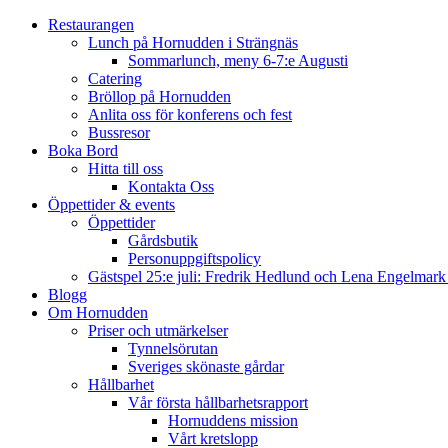
Restaurangen
Lunch på Hornudden i Strängnäs
Sommarlunch, meny 6-7:e Augusti
Catering
Bröllop på Hornudden
Anlita oss för konferens och fest
Bussresor
Boka Bord
Hitta till oss
Kontakta Oss
Öppettider & events
Öppettider
Gårdsbutik
Personuppgiftspolicy
Gästspel 25:e juli: Fredrik Hedlund och Lena Engelmar
Blogg
Om Hornudden
Priser och utmärkelser
Tynnelsörutan
Sveriges skönaste gårdar
Hållbarhet
Vår första hållbarhetsrapport
Hornuddens mission
Vårt kretslopp