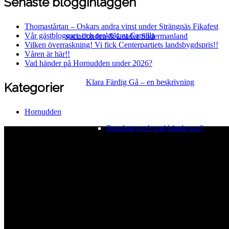
Senaste blogginläggen
Thomastårtan – Oskars andra vinst under Strängnäs Fikafest
Vår gästbloggare och praktikant Camilla
socialfonden & Leader Södermanland
Vilken överraskning! Vi fick Centerpartiets landsbygdspris!!
Våren är här!!
Vad händer på Hornudden under 2026?
Klara Färdig Gå – en beskrivning
Kategorier
Hornudden
Resultatet och vad hände sen?
Hornuddens trädgård
Aspö Hornudden
645 93 Strängnäs
E-post
kontakt@hornudden.net
Telefon
0152–326 18
Swish
1236948244
Org.nr
570128–1627
Ekologisk odling med restaurang och andelsträdgård