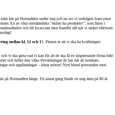
om hänt här på Hornudden under maj och nu ser vi verkligen fram emot
 kommer. En av våra sörmländska ”
måste ha produkter
”, som finns i
otatissalladen och till focaccian men framför allt när vi steker eftersom
nyttigt!
ring mellan kl. 12 och 1
5. Planen är att vi ska ha kvällsöppet
och vi ska göra vad vi kan för att de ska få en inspirerande första bild
ommer och heller inte vilka förväntningar de har när de kommer.
nningar och upplänningar – bästa mixen! Nytt bland personalen men
d här på Hornudden länge. Ett annat gäng firade en ung dam på 80 år