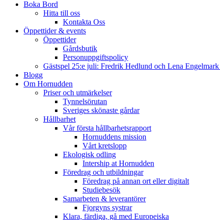
Boka Bord
Hitta till oss
Kontakta Oss
Öppettider & events
Öppettider
Gårdsbutik
Personuppgiftspolicy
Gästspel 25:e juli: Fredrik Hedlund och Lena Engelmar
Blogg
Om Hornudden
Priser och utmärkelser
Tynnelsörutan
Sveriges skönaste gårdar
Hållbarhet
Vår första hållbarhetsrapport
Hornuddens mission
Vårt kretslopp
Ekologisk odling
Intership at Hornudden
Föredrag och utbildningar
Föredrag på annan ort eller digitalt
Studiebesök
Samarbeten & leverantörer
Fjorgyns systrar
Klara, färdiga, gå med Europeiska