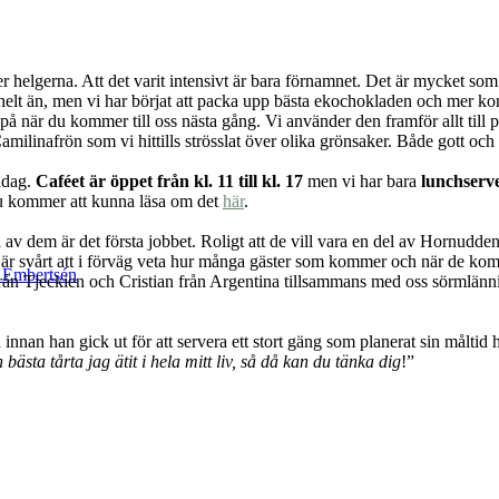
r helgerna. Att det varit intensivt är bara förnamnet. Det är mycket s
in” helt än, men vi har börjat att packa upp bästa ekochokladen och mer
a på när du kommer till oss nästa gång. Vi använder den framför allt till p
amilinafrön som vi hittills strösslat över olika grönsaker. Både gott och 
ndag.
Caféet är öppet från kl. 11 till kl. 17
men vi har bara
lunchserve
du kommer att kunna läsa om det
här
.
av dem är det första jobbet. Roligt att de vill vara en del av Hornudden 
 det är svårt att i förväg veta hur många gäster som kommer och när de k
k Embertsén
a från Tjeckien och Cristian från Argentina tillsammans med oss sörmlä
 innan han gick ut för att servera ett stort gäng som planerat sin målti
bästa tårta jag ätit i hela mitt liv, så då kan du tänka dig
!”