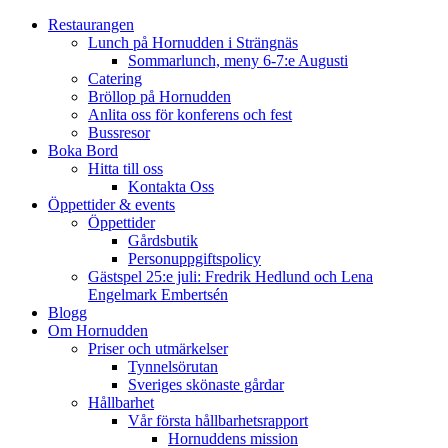
Restaurangen
Lunch på Hornudden i Strängnäs
Sommarlunch, meny 6-7:e Augusti
Catering
Bröllop på Hornudden
Anlita oss för konferens och fest
Bussresor
Boka Bord
Hitta till oss
Kontakta Oss
Öppettider & events
Öppettider
Gårdsbutik
Personuppgiftspolicy
Gästspel 25:e juli: Fredrik Hedlund och Lena
Engelmark Embertsén
Blogg
Om Hornudden
Priser och utmärkelser
Tynnelsörutan
Sveriges skönaste gårdar
Hållbarhet
Vår första hållbarhetsrapport
Hornuddens mission