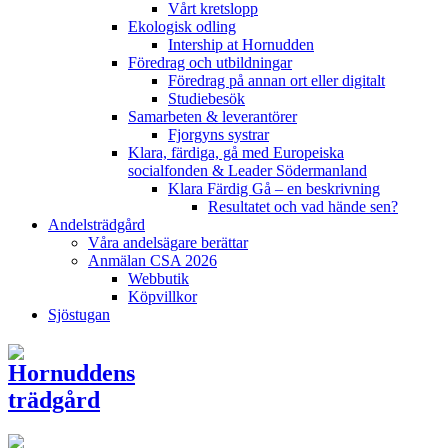
Vårt kretslopp
Ekologisk odling
Intership at Hornudden
Föredrag och utbildningar
Föredrag på annan ort eller digitalt
Studiebesök
Samarbeten & leverantörer
Fjorgyns systrar
Klara, färdiga, gå med Europeiska
socialfonden & Leader Södermanland
Klara Färdig Gå – en beskrivning
Resultatet och vad hände sen?
Andelsträdgård
Våra andelsägare berättar
Anmälan CSA 2026
Webbutik
Köpvillkor
Sjöstugan