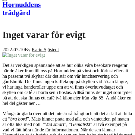
Inget varar för evigt
2022-07-10
By
Karin Sjöstedt
Det är verkligen spännande att se hur olika våra besökare reagerar
när de åker fram till oss på Hornudden på vinst och förlust efter att
ha passerat två skyltar där det står om vår lunchservering och
gårdsbutik. Det finns ingen kaffekopp på skylten vid 55.an längre,
vi har inga banderoller uppe om att vi finns överhuvudtaget och
skylten om café är borta sen i höstas. Alltså finns det inget som tyder
på att det ska finnas ett café två kilometer från väg 55. Ändå åker en
hel del gäster ner …
Många är glada över att det inte är så trångt och att det är lätt att hitta
ett ”
bra bord
”, Mats hinner prata med alla och väntetiden på maten
är ofta lika med noll. ”
Vad smart
”, ”
Genialiskt
” är två exempel på
vad vi fått höra när de får informationen. När de sen lämnar