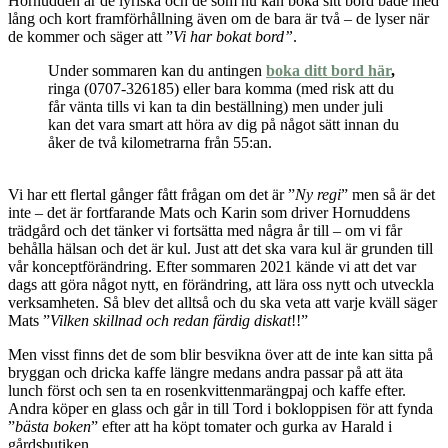
Hornudden är de lyriska och de som nu kan boka sitt bord både med
lång och kort framförhållning även om de bara är två – de lyser när
de kommer och säger att ”
Vi har bokat bord”
.
Under sommaren kan du antingen
boka ditt bord här
,
ringa (0707-326185) eller bara komma (med risk att du
får vänta tills vi kan ta din beställning) men under juli
kan det vara smart att höra av dig på något sätt innan du
åker de två kilometrarna från 55:an.
Vi har ett flertal gånger fått frågan om det är ”
Ny regi
” men så är det
inte – det är fortfarande Mats och Karin som driver Hornuddens
trädgård och det tänker vi fortsätta med några år till – om vi får
behålla hälsan och det är kul. Just att det ska vara kul är grunden till
vår konceptförändring. Efter sommaren 2021 kände vi att det var
dags att göra något nytt, en förändring, att lära oss nytt och utveckla
verksamheten. Så blev det alltså och du ska veta att varje kväll säger
Mats ”
Vilken skillnad och redan färdig diskat
!!”
Men visst finns det de som blir besvikna över att de inte kan sitta på
bryggan och dricka kaffe längre medans andra passar på att äta
lunch först och sen ta en rosenkvittenmarängpaj och kaffe efter.
Andra köper en glass och går in till Tord i bokloppisen för att fynda
”
bästa boken
” efter att ha köpt tomater och gurka av Harald i
gårdsbutiken.