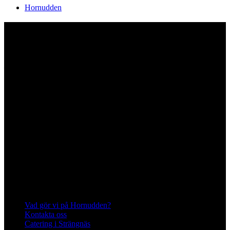
Hornudden
Hornuddens trädgård
Aspö Hornudden
645 93 Strängnäs
E-post
kontakt@hornudden.net
Telefon
0152–326 18
Swish
1236948244
Org.nr
570128–1627
Ekologisk odling med restaurang och
andelsträdgård
Följ oss på Instagram och Facebook
Meny
Vad gör vi på Hornudden?
Kontakta oss
Catering i Strängnäs