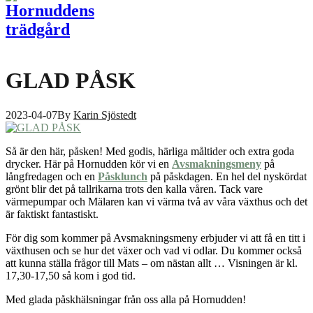
GLAD PÅSK
2023-04-07
By
Karin Sjöstedt
Så är den här, påsken! Med godis, härliga måltider och extra goda
drycker. Här på Hornudden kör vi en
Avsmakningsmeny
på
långfredagen och en
Påsklunch
på påskdagen. En hel del nyskördat
grönt blir det på tallrikarna trots den kalla våren. Tack vare
värmepumpar och Mälaren kan vi värma två av våra växthus och det
är faktiskt fantastiskt.
För dig som kommer på Avsmakningsmeny erbjuder vi att få en titt i
växthusen och se hur det växer och vad vi odlar. Du kommer också
att kunna ställa frågor till Mats – om nästan allt … Visningen är kl.
17,30-17,50 så kom i god tid.
Med glada påskhälsningar från oss alla på Hornudden!