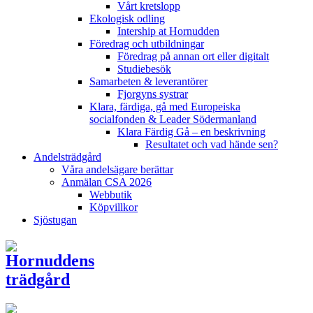
Vårt kretslopp
Ekologisk odling
Intership at Hornudden
Föredrag och utbildningar
Föredrag på annan ort eller digitalt
Studiebesök
Samarbeten & leverantörer
Fjorgyns systrar
Klara, färdiga, gå med Europeiska
socialfonden & Leader Södermanland
Klara Färdig Gå – en beskrivning
Resultatet och vad hände sen?
Andelsträdgård
Våra andelsägare berättar
Anmälan CSA 2026
Webbutik
Köpvillkor
Sjöstugan