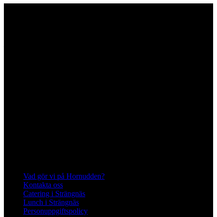
Hornuddens trädgård
Aspö Hornudden
645 93 Strängnäs
E-post
kontakt@hornudden.net
Telefon
0152–326 18
Swish
1236948244
Org.nr
570128–1627
Ekologisk odling med restaurang och
andelsträdgård
Följ oss på Instagram och Facebook
Meny
Vad gör vi på Hornudden?
Kontakta oss
Catering i Strängnäs
Lunch i Strängnäs
Personuppgiftspolicy