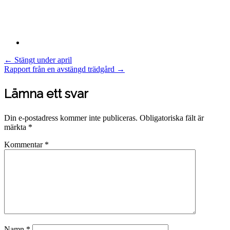
Post
←
Stängt under april
Rapport från en avstängd trädgård
→
navigation
Lämna ett svar
Din e-postadress kommer inte publiceras.
Obligatoriska fält är
märkta
*
Kommentar
*
Namn
*