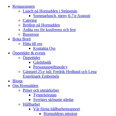
Restaurangen
Lunch på Hornudden i Strängnäs
Sommarlunch, meny 6-7:e Augusti
Catering
Bröllop på Hornudden
Anlita oss för konferens och fest
Bussresor
Boka Bord
Hitta till oss
Kontakta Oss
Öppettider & events
Öppettider
Gårdsbutik
Personuppgiftspolicy
Gästspel 25:e juli: Fredrik Hedlund och Lena
Engelmark Embertsén
Blogg
Om Hornudden
Priser och utmärkelser
Tynnelsörutan
Sveriges skönaste gårdar
Hållbarhet
Vår första hållbarhetsrapport
Hornuddens mission