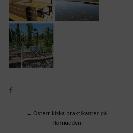
Post
←
Österrikiska praktikanter på
Hornudden
navigation