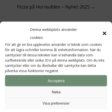
Pizza på Hornudden – Nyhet 2025
→
Denna webbplats använder
Lämna ett svar
cookies
Din e-postadress kommer inte publiceras.
För att ge en bra upplevelse använder vi teknik som cookies
för att lagra och/eller komma åt enhetsinformation. När du
Obligatoriska fält är märkta
*
samtycker till dessa tekniker kan vi behandla data som
surfbeteende eller unika ID:n på denna webbplats. Om du inte
samtycker eller om du återkallar ditt samtycke kan detta
Kommentar
*
påverka vissa funktioner negativt.
Acceptera
Neka
Visa preferenser