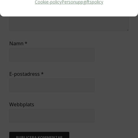
Cookie-policy
Personuppgiftspolicy
Namn
*
E-postadress
*
Webbplats