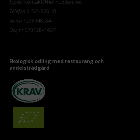
E-post
kontakt@hornudden.net
Telefon
0152–326 18
Swish
1236948244
Org.nr
570128–1627
Ekologisk odling med restaurang och
andelsträdgård