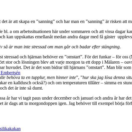
ätt det är att skapa en ”sanning” och har man en ”sanning” är risken att
e bl. a om arbetssituationen här under sommaren och att vissa dagar ka
ch kan uppskattas emellanåt medan andra dagar med få gäster upplevs som
iv så är man inte stressad om man går och badar efter stängning.
st stressad och hjärnan behöver en ”omstart”. För det funkar – för oss 
ört stor och lösningen blev att varje morgon ta ett dopp i Mälaren – oa
ppar huvudet. Det är det som bidrar till hjärnans ”omstart”. Man blir som
k Embertsén
ulle behöva ta en tupplur, men hinner inte
”, ”
hur ska jag lösa denna sit
nkar en kalldusch också?) och om temperaturen tillåter – simma en stun
och det är inte så dumt.
sa år har vi tagit paus under december och januari och andra år har det 
 det är dags att ta morgondoppen igen. Jag behöver till exempel börja f
silikakakan