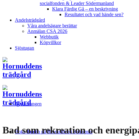
socialfonden & Leader Södermanland
Klara Färdig Gå – en beskrivning
Resultatet och vad hände sen?
Andelsträdgård
Våra andelsägare berättar
Anmälan CSA 2026
Webbutik
Köpvillkor
Sjöstugan
Restaurangen
Bad som rekreation och energip
Boka Bord
Lunch på Hornudden i Strängnäs