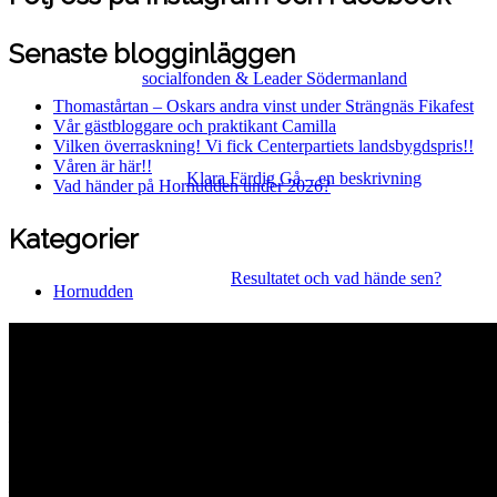
Senaste blogginläggen
socialfonden & Leader Södermanland
Thomastårtan – Oskars andra vinst under Strängnäs Fikafest
Vår gästbloggare och praktikant Camilla
Vilken överraskning! Vi fick Centerpartiets landsbygdspris!!
Våren är här!!
Klara Färdig Gå – en beskrivning
Vad händer på Hornudden under 2026?
Kategorier
Resultatet och vad hände sen?
Hornudden
Hornuddens trädgård
Aspö Hornudden
645 93 Strängnäs
E-post
kontakt@hornudden.net
Telefon
0152–326 18
Swish
1236948244
Org.nr
570128–1627