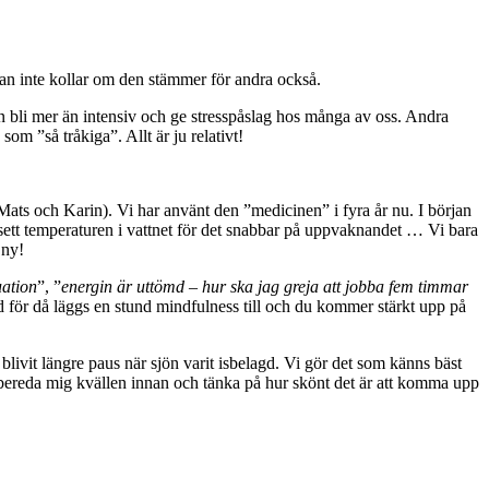
 man inte kollar om den stämmer för andra också.
n bli mer än intensiv och ge stresspåslag hos många av oss. Andra
 ”så tråkiga”. Allt är ju relativt!
(Mats och Karin). Vi har använt den ”medicinen” i fyra år nu. I början
vsett temperaturen i vattnet för det snabbar på uppvaknandet … Vi bara
 ny!
uation
”, ”
energin är uttömd – hur ska jag greja att jobba fem timmar
d för då läggs en stund mindfulness till och du kommer stärkt upp på
blivit längre paus när sjön varit isbelagd. Vi gör det som känns bäst
örbereda mig kvällen innan och tänka på hur skönt det är att komma upp