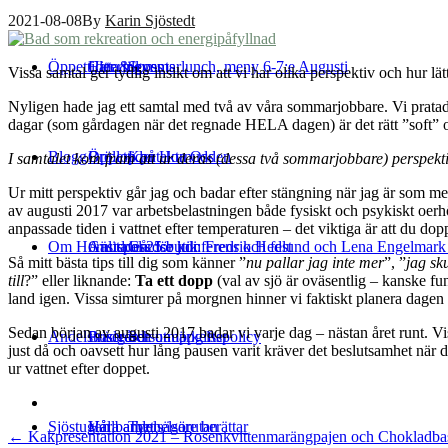
2021-08-08
By
Karin Sjöstedt
Öppettider & events
Catering
Hitta till oss
Sommarlunch, meny 6-7:e Augusti
Vissa samtal ger tydlig insikt om att vi har olika perspektiv och hur l
Nyligen hade jag ett samtal med två av våra sommarjobbare. Vi pratad
dagar (som gårdagen när det regnade HELA dagen) är det rätt ”soft” o
Blogg
Bröllop på Hornudden
Öppettider
Kontakta Oss
I samtalet kom fram att ur deras (dessa två sommarjobbare) perspekt
Ur mitt perspektiv går jag och badar efter stängning när jag är som me
av augusti 2017 var arbetsbelastningen både fysiskt och psykiskt oerh
anpassade tiden i vattnet efter temperaturen – det viktiga är att du do
Om Hornudden
Anlita oss för konferens och fest
Gästspel 25:e juli: Fredrik Hedlund och Lena Engelmar
Gårdsbutik
Så mitt bästa tips till dig som känner ”
nu pallar jag inte mer
”, ”
jag sk
till
?” eller liknande:
Ta ett dopp
(val av sjö är oväsentlig – kanske fu
land igen. Vissa simturer på morgnen hinner vi faktiskt planera dagen 
Sedan början av augusti 2017 badar vi varje dag – nästan året runt. Vis
Andelsträdgård
Bussresor
Priser och utmärkelser
Personuppgiftspolicy
just då och oavsett hur lång pausen varit kräver det beslutsamhet när
ur vattnet efter doppet.
Sjöstugan
Hållbarhet
Våra andelsägare berättar
Tynnelsörutan
←
Kakpresentation 2021 – Rosenkvittenmarängpajen och Chokladba