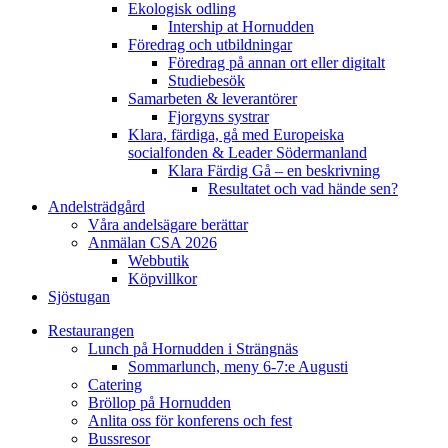
Ekologisk odling
Intership at Hornudden
Föredrag och utbildningar
Föredrag på annan ort eller digitalt
Studiebesök
Samarbeten & leverantörer
Fjorgyns systrar
Klara, färdiga, gå med Europeiska
socialfonden & Leader Södermanland
Klara Färdig Gå – en beskrivning
Resultatet och vad hände sen?
Andelsträdgård
Våra andelsägare berättar
Anmälan CSA 2026
Webbutik
Köpvillkor
Sjöstugan
Restaurangen
Lunch på Hornudden i Strängnäs
Sommarlunch, meny 6-7:e Augusti
Catering
Bröllop på Hornudden
Anlita oss för konferens och fest
Bussresor