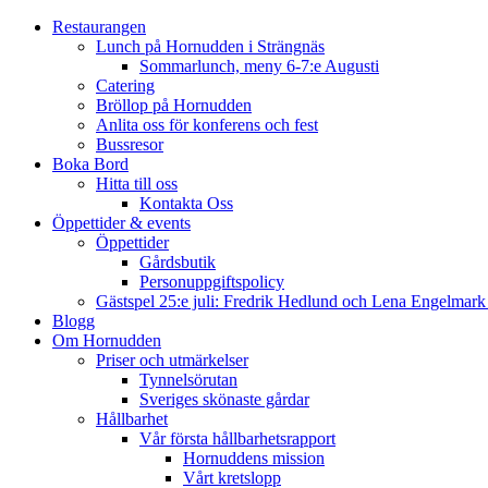
Restaurangen
Lunch på Hornudden i Strängnäs
Sommarlunch, meny 6-7:e Augusti
Catering
Bröllop på Hornudden
Anlita oss för konferens och fest
Bussresor
Boka Bord
Hitta till oss
Kontakta Oss
Öppettider & events
Öppettider
Gårdsbutik
Personuppgiftspolicy
Gästspel 25:e juli: Fredrik Hedlund och Lena Engelmar
Blogg
Om Hornudden
Priser och utmärkelser
Tynnelsörutan
Sveriges skönaste gårdar
Hållbarhet
Vår första hållbarhetsrapport
Hornuddens mission
Vårt kretslopp