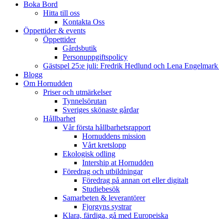
Boka Bord
Hitta till oss
Kontakta Oss
Öppettider & events
Öppettider
Gårdsbutik
Personuppgiftspolicy
Gästspel 25:e juli: Fredrik Hedlund och Lena Engelmar
Blogg
Om Hornudden
Priser och utmärkelser
Tynnelsörutan
Sveriges skönaste gårdar
Hållbarhet
Vår första hållbarhetsrapport
Hornuddens mission
Vårt kretslopp
Ekologisk odling
Intership at Hornudden
Föredrag och utbildningar
Föredrag på annan ort eller digitalt
Studiebesök
Samarbeten & leverantörer
Fjorgyns systrar
Klara, färdiga, gå med Europeiska