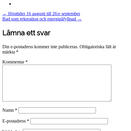
Post
←
Hösttider 16 augusti till 26:e september
Bad som rekreation och energipåfyllnad
→
navigation
Lämna ett svar
Din e-postadress kommer inte publiceras.
Obligatoriska fält är
märkta
*
Kommentar
*
Namn
*
E-postadress
*