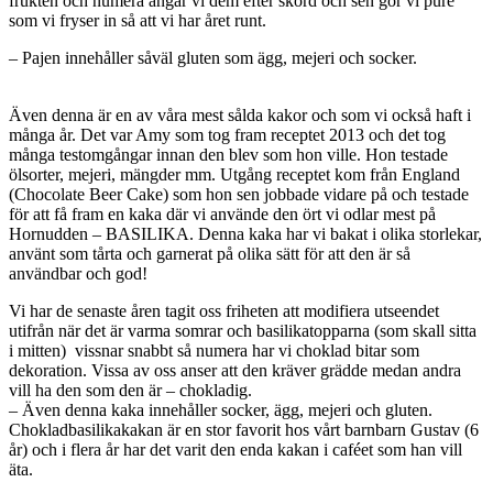
frukten och numera ångar vi dem efter skörd och sen gör vi pure
som vi fryser in så att vi har året runt.
– Pajen innehåller såväl gluten som ägg, mejeri och socker.
Även denna är en av våra mest sålda kakor och som vi också haft i
många år. Det var Amy som tog fram receptet 2013 och det tog
många testomgångar innan den blev som hon ville. Hon testade
ölsorter, mejeri, mängder mm. Utgång receptet kom från England
(Chocolate Beer Cake) som hon sen jobbade vidare på och testade
för att få fram en kaka där vi använde den ört vi odlar mest på
Hornudden – BASILIKA. Denna kaka har vi bakat i olika storlekar,
använt som tårta och garnerat på olika sätt för att den är så
användbar och god!
Vi har de senaste åren tagit oss friheten att modifiera utseendet
utifrån när det är varma somrar och basilikatopparna (som skall sitta
i mitten) vissnar snabbt så numera har vi choklad bitar som
dekoration. Vissa av oss anser att den kräver grädde medan andra
vill ha den som den är – chokladig.
– Även denna kaka innehåller socker, ägg, mejeri och gluten.
Chokladbasilikakakan är en stor favorit hos vårt barnbarn Gustav (6
år) och i flera år har det varit den enda kakan i caféet som han vill
äta.