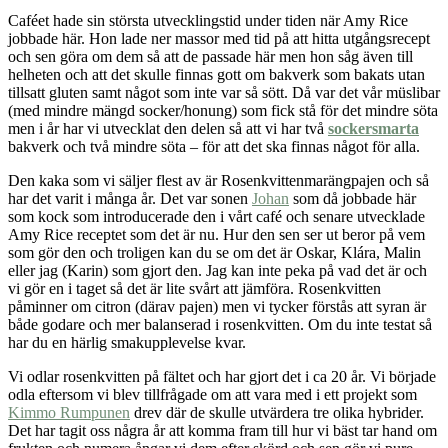
Caféet hade sin största utvecklingstid under tiden när Amy Rice
jobbade här. Hon lade ner massor med tid på att hitta utgångsrecept
och sen göra om dem så att de passade här men hon såg även till
helheten och att det skulle finnas gott om bakverk som bakats utan
tillsatt gluten samt något som inte var så sött. Då var det vår müslibar
(med mindre mängd socker/honung) som fick stå för det mindre söta
men i år har vi utvecklat den delen så att vi har två
sockersmarta
bakverk och två mindre söta – för att det ska finnas något för alla.
Den kaka som vi säljer flest av är Rosenkvittenmarängpajen och så
har det varit i många år. Det var sonen
Johan
som då jobbade här
som kock som introducerade den i vårt café och senare utvecklade
Amy Rice receptet som det är nu. Hur den sen ser ut beror på vem
som gör den och troligen kan du se om det är Oskar, Klára, Malin
eller jag (Karin) som gjort den. Jag kan inte peka på vad det är och
vi gör en i taget så det är lite svårt att jämföra. Rosenkvitten
påminner om citron (därav pajen) men vi tycker förstås att syran är
både godare och mer balanserad i rosenkvitten. Om du inte testat så
har du en härlig smakupplevelse kvar.
Vi odlar rosenkvitten på fältet och har gjort det i ca 20 år. Vi började
odla eftersom vi blev tillfrågade om att vara med i ett projekt som
Kimmo Rumpunen
drev där de skulle utvärdera tre olika hybrider.
Det har tagit oss några år att komma fram till hur vi bäst tar hand om