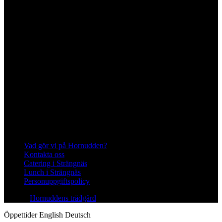
645 93 Strängnäs
E-post
kontakt@hornudden.net
Telefon
0152–326 18
Swish
1236948244
Org.nr
570128–1627
Ekologisk odling med restaurang och
andelsträdgård
Följ oss på Instagram och Facebook
Meny
Vad gör vi på Hornudden?
Kontakta oss
Catering i Strängnäs
Lunch i Strängnäs
Personuppgiftspolicy
© 2026
Hornuddens trädgård
All Rights Reserved.
Öppettider
English
Deutsch