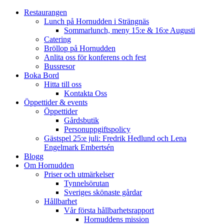
Restaurangen
Lunch på Hornudden i Strängnäs
Sommarlunch, meny 15:e & 16:e Augusti
Catering
Bröllop på Hornudden
Anlita oss för konferens och fest
Bussresor
Boka Bord
Hitta till oss
Kontakta Oss
Öppettider & events
Öppettider
Gårdsbutik
Personuppgiftspolicy
Gästspel 25:e juli: Fredrik Hedlund och Lena
Engelmark Embertsén
Blogg
Om Hornudden
Priser och utmärkelser
Tynnelsörutan
Sveriges skönaste gårdar
Hållbarhet
Vår första hållbarhetsrapport
Hornuddens mission