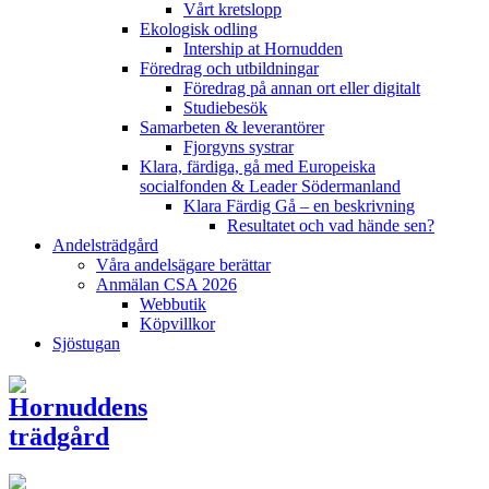
Vårt kretslopp
Ekologisk odling
Intership at Hornudden
Föredrag och utbildningar
Föredrag på annan ort eller digitalt
Studiebesök
Samarbeten & leverantörer
Fjorgyns systrar
Klara, färdiga, gå med Europeiska
socialfonden & Leader Södermanland
Klara Färdig Gå – en beskrivning
Resultatet och vad hände sen?
Andelsträdgård
Våra andelsägare berättar
Anmälan CSA 2026
Webbutik
Köpvillkor
Sjöstugan