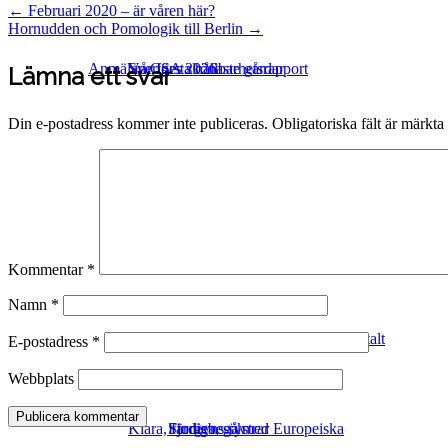
Post
←
Februari 2020 – är våren här?
Hornudden och Pomologik till Berlin
→
navigation
Anmälan CSA 2026
Sveriges skönaste gårdar
Vår första hållbarhetsrapport
Lämna ett svar
Din e-postadress kommer inte publiceras.
Obligatoriska fält är märkta
Ekologisk odling
Webbutik
Hornuddens mission
Föredrag och utbildningar
Köpvillkor
Vårt kretslopp
Intership at Hornudden
Kommentar
*
Namn
*
Samarbeten & leverantörer
Föredrag på annan ort eller digitalt
E-postadress
*
Webbplats
Klara, färdiga, gå med Europeiska
Studiebesök
Fjorgyns systrar