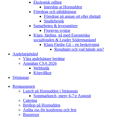
Ekologisk odling
Intership at Hornudden
Föredrag och utbildningar
Föredrag på annan ort eller digitalt
Studiebesök
Samarbeten & leverantörer
Fjorgyns systrar
Klara, färdiga, gå med Europeiska
socialfonden & Leader Södermanland
Klara Färdig Gå – en beskrivning
Resultatet och vad hände sen?
Andelsträdgård
Våra andelsägare berättar
Anmälan CSA 2026
Webbutik
Köpvillkor
Sjöstugan
Restaurangen
Lunch på Hornudden i Strängnäs
Sommarlunch, meny 6-7:e Augusti
Catering
Bröllop på Hornudden
Anlita oss för konferens och fest
Bussresor