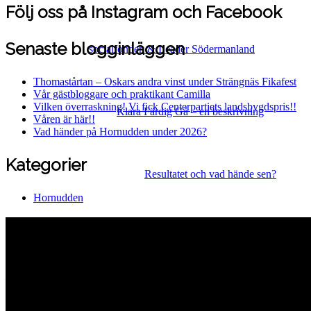
Följ oss på Instagram och Facebook
Senaste blogginläggen
socialfonden & Leader Södermanland
Thomastårtan – Oskars andra vinst under Strängnäs Fikafest
Vår gästbloggare och praktikant Camilla
Vilken överraskning! Vi fick Centerpartiets landsbygdspris!!
Klara Färdig Gå – en beskrivning
Våren är här!!
Vad händer på Hornudden under 2026?
Kategorier
Resultatet och vad hände sen?
Hornudden
Hornuddens trädgård
Aspö Hornudden
645 93 Strängnäs
E-post
kontakt@hornudden.net
Telefon
0152–326 18
Swish
1236948244