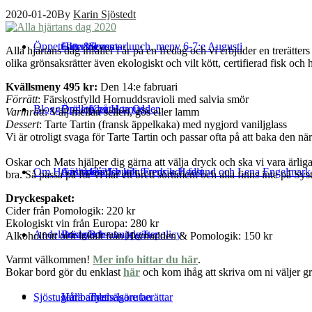
2020-01-20
By
Karin Sjöstedt
Öppettider & events
Catering
Hitta till oss
Sommarlunch, meny 6-7:e Augusti
Alla hjärtans dag infaller i år på en fredag och vi erbjuder en trerä
olika grönsaksrätter även ekologiskt och vilt kött, certifierad fisk och h
Kvällsmeny 495 kr:
Den 14:e fabruari
Förrätt
: Färskostfylld Hornuddsravioli med salvia smör
Blogg
Bröllop på Hornudden
Öppettider
Kontakta Oss
Varmrätt
: Välj mellan selleri, gös eller lamm
Dessert
: Tarte Tartin (fransk äppelkaka) med nygjord vaniljglass
Vi är otroligt svaga för Tarte Tartin och passar ofta på att baka den n
Oskar och Mats hjälper dig gärna att välja dryck och ska vi vara ärliga 
Om Hornudden
Anlita oss för konferens och fest
Gästspel 25:e juli: Fredrik Hedlund och Lena Engelmar
Gårdsbutik
bra. Så passa på för vi har ett brett sortiment och alla finns inte på Sy
Dryckespaket:
Cider från Pomologik: 220 kr
Ekologiskt vin från Europa: 280 kr
Andelsträdgård
Bussresor
Priser och utmärkelser
Personuppgiftspolicy
Alkoholfritt och lokalt från Hornudden & Pomologik: 150 kr
Varmt välkommen!
Mer info hittar du här
.
Bokar bord gör du enklast
här
och kom ihåg att skriva om ni väljer grö
Sjöstugan
Hållbarhet
Våra andelsägare berättar
Tynnelsörutan