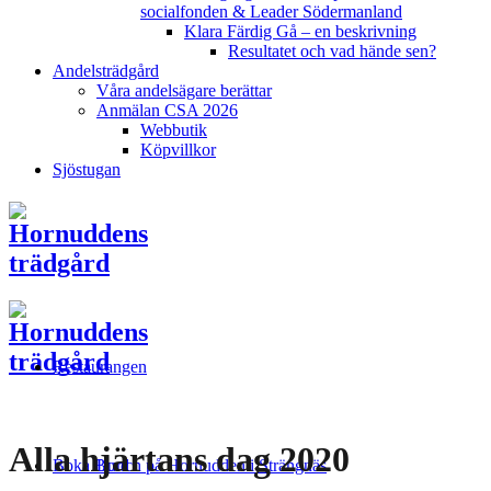
socialfonden & Leader Södermanland
Klara Färdig Gå – en beskrivning
Resultatet och vad hände sen?
Andelsträdgård
Våra andelsägare berättar
Anmälan CSA 2026
Webbutik
Köpvillkor
Sjöstugan
Restaurangen
Alla hjärtans dag 2020
Boka Bord
Lunch på Hornudden i Strängnäs