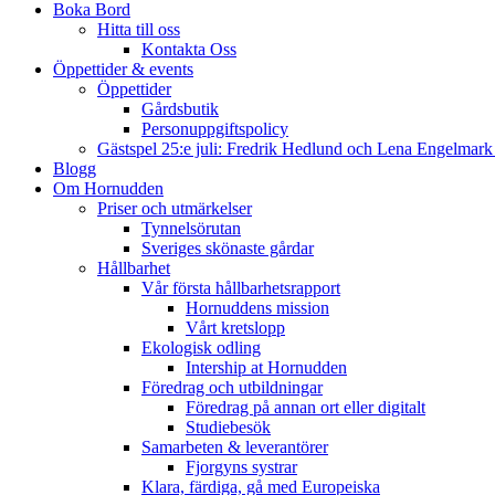
Boka Bord
Hitta till oss
Kontakta Oss
Öppettider & events
Öppettider
Gårdsbutik
Personuppgiftspolicy
Gästspel 25:e juli: Fredrik Hedlund och Lena Engelmar
Blogg
Om Hornudden
Priser och utmärkelser
Tynnelsörutan
Sveriges skönaste gårdar
Hållbarhet
Vår första hållbarhetsrapport
Hornuddens mission
Vårt kretslopp
Ekologisk odling
Intership at Hornudden
Föredrag och utbildningar
Föredrag på annan ort eller digitalt
Studiebesök
Samarbeten & leverantörer
Fjorgyns systrar
Klara, färdiga, gå med Europeiska