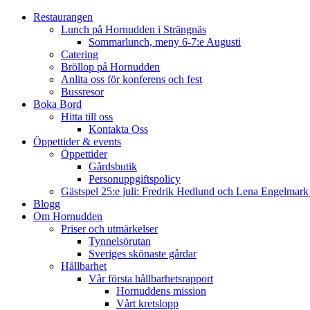
Restaurangen
Lunch på Hornudden i Strängnäs
Sommarlunch, meny 6-7:e Augusti
Catering
Bröllop på Hornudden
Anlita oss för konferens och fest
Bussresor
Boka Bord
Hitta till oss
Kontakta Oss
Öppettider & events
Öppettider
Gårdsbutik
Personuppgiftspolicy
Gästspel 25:e juli: Fredrik Hedlund och Lena Engelmar
Blogg
Om Hornudden
Priser och utmärkelser
Tynnelsörutan
Sveriges skönaste gårdar
Hållbarhet
Vår första hållbarhetsrapport
Hornuddens mission
Vårt kretslopp