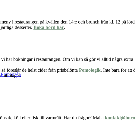
tters meny i restaurangen på kvällen den 14:e och brunch från kl. 12 på 
järtliga desserter.
Boka bord här
.
är vi har bokningar i restaurangen. Om vi kan så gör vi alltid några extr
så föreslår de helst cider från prisbelönta
Pomologik
. Inte bara för att
k Embertsén
stembolaget.
nsak, kött eller fisk till varmrätt. Har du frågor? Maila
kontakt@horn