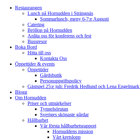
Restaurangen
Lunch på Hornudden i Strängnäs
Sommarlunch, meny 6-7:e Augusti
Catering
Bröllop på Hornudden
Anlita oss för konferens och fest
Bussresor
Boka Bord
Hitta till oss
Kontakta Oss
Öppettider & events
Öppettider
Gårdsbutik
Personuppgiftspolicy
Gästspel 25:e juli: Fredrik Hedlund och Lena Engelmar
Blogg
Om Hornudden
Priser och utmärkelser
Tynnelsörutan
Sveriges skönaste gårdar
Hållbarhet
Vår första hållbarhetsrapport
Hornuddens mission
Vårt kretslopp