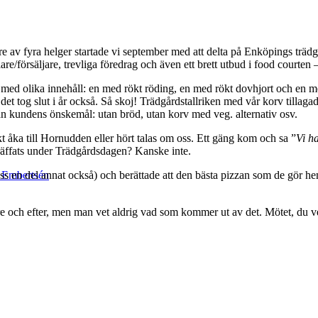
re av fyra helger startade vi september med att delta på Enköpings trädg
e/försäljare, trevliga föredrag och även ett brett utbud i food courten –
llt med olika innehåll: en med rökt röding, en med rökt dovhjort och en 
n det tog slut i år också. Så skoj! Trädgårdstallriken med vår korv tilla
ån kundens önskemål: utan bröd, utan korv med veg. alternativ osv.
t åka till Hornudden eller hört talas om oss. Ett gäng kom och sa ”
Vi ha
träffats under Trädgårdsdagen? Kanske inte.
ss en del annat också) och berättade att den bästa pizzan som de gör 
k Embertsén
re och efter, men man vet aldrig vad som kommer ut av det. Mötet, du vet –