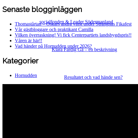
Senaste blogginläggen
socialfonden & Leader Södermanland
Thomastårtan – Oskars andra vinst under Strängnäs Fikafest
Vår gästbloggare och praktikant Camilla
Vilken överraskning! Vi fick Centerpartiets landsbygdspris!!
Våren är här!!
Vad händer på Hornudden under 2026?
Klara Färdig Gå – en beskrivning
Kategorier
Hornudden
Resultatet och vad hände sen?
Hornuddens trädgård
Aspö Hornudden
645 93 Strängnäs
E-post
kontakt@hornudden.net
Telefon
0152–326 18
Swish
1236948244
Org.nr
570128–1627