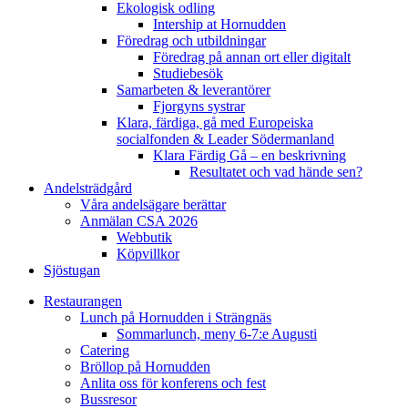
Ekologisk odling
Intership at Hornudden
Föredrag och utbildningar
Föredrag på annan ort eller digitalt
Studiebesök
Samarbeten & leverantörer
Fjorgyns systrar
Klara, färdiga, gå med Europeiska
socialfonden & Leader Södermanland
Klara Färdig Gå – en beskrivning
Resultatet och vad hände sen?
Andelsträdgård
Våra andelsägare berättar
Anmälan CSA 2026
Webbutik
Köpvillkor
Sjöstugan
Restaurangen
Lunch på Hornudden i Strängnäs
Sommarlunch, meny 6-7:e Augusti
Catering
Bröllop på Hornudden
Anlita oss för konferens och fest
Bussresor