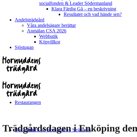
socialfonden & Leader Södermanland
Klara Färdig Gå – en beskrivning
Resultatet och vad hände sen?
Andelsträdgård
Våra andelsägare berättar
Anmälan CSA 2026
Webbutik
Köpvillkor
Sjöstugan
Restaurangen
Trädgårdsdagen i Enköping den
Boka Bord
Lunch på Hornudden i Strängnäs