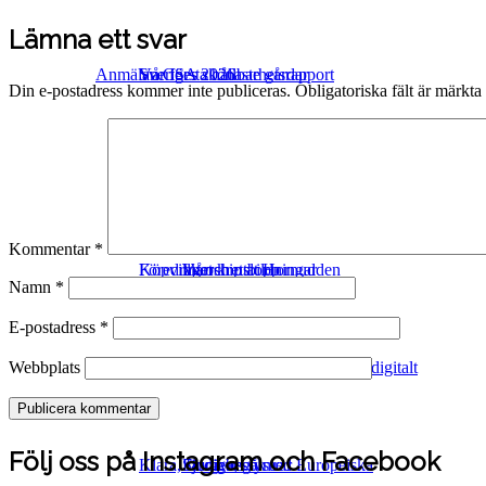
navigation
Lämna ett svar
Anmälan CSA 2026
Sveriges skönaste gårdar
Vår första hållbarhetsrapport
Din e-postadress kommer inte publiceras.
Obligatoriska fält är märkta
Ekologisk odling
Webbutik
Hornuddens mission
Kommentar
*
Föredrag och utbildningar
Köpvillkor
Vårt kretslopp
Intership at Hornudden
Namn
*
E-postadress
*
Webbplats
Samarbeten & leverantörer
Föredrag på annan ort eller digitalt
Följ oss på Instagram och Facebook
Klara, färdiga, gå med Europeiska
Studiebesök
Fjorgyns systrar