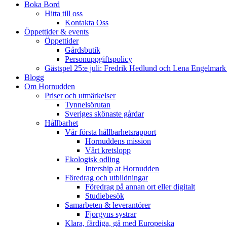
Boka Bord
Hitta till oss
Kontakta Oss
Öppettider & events
Öppettider
Gårdsbutik
Personuppgiftspolicy
Gästspel 25:e juli: Fredrik Hedlund och Lena Engelmar
Blogg
Om Hornudden
Priser och utmärkelser
Tynnelsörutan
Sveriges skönaste gårdar
Hållbarhet
Vår första hållbarhetsrapport
Hornuddens mission
Vårt kretslopp
Ekologisk odling
Intership at Hornudden
Föredrag och utbildningar
Föredrag på annan ort eller digitalt
Studiebesök
Samarbeten & leverantörer
Fjorgyns systrar
Klara, färdiga, gå med Europeiska