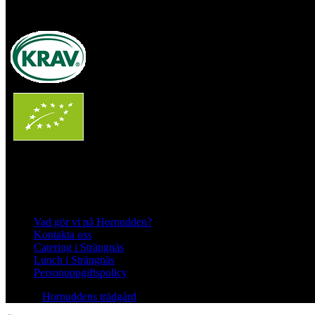
Ekologisk odling med restaurang och andelsträdgård
Följ oss på Instagram och Facebook
Meny
Vad gör vi på Hornudden?
Kontakta oss
Catering i Strängnäs
Lunch i Strängnäs
Personuppgiftspolicy
© 2026
Hornuddens trädgård
All Rights Reserved.