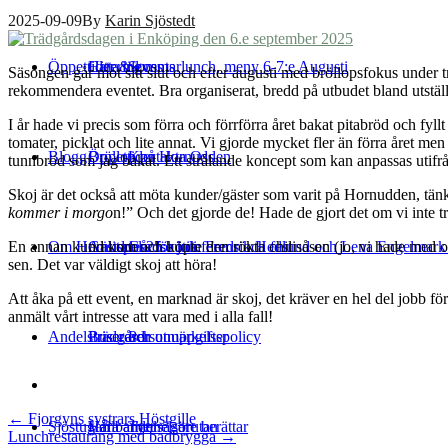
2025-09-09
By
Karin Sjöstedt
Öppettider & events
Catering
Hitta till oss
Sommarlunch, meny 6-7:e Augusti
Säsongen går mot sitt slut och efter augusti med bröllopsfokus under t
rekommendera eventet. Bra organiserat, bredd på utbudet bland utställar
I år hade vi precis som förra och förrförra året bakat pitabröd och fy
tomater, picklat och lite annat. Vi gjorde mycket fler än förra året me
Blogg
Bröllop på Hornudden
Öppettider
Kontakta Oss
tunnbröd som jag bakat. Ett strålande koncept som kan anpassas utifr
Skoj är det också att möta kunder/gäster som varit på Hornudden, tänk
kommer i morgo
n!” Och det gjorde de! Hade de gjort det om vi inte 
En annan kund kom och köpte den rökta chilisåsen (jo, vi hade med o
Om Hornudden
Anlita oss för konferens och fest
Gästspel 25:e juli: Fredrik Hedlund och Lena Engelmar
Gårdsbutik
sen. Det var väldigt skoj att höra!
Att åka på ett event, en marknad är skoj, det kräver en hel del jobb fö
anmält vårt intresse att vara med i alla fall!
Andelsträdgård
Bussresor
Priser och utmärkelser
Personuppgiftspolicy
Post
←
Fjorgyns systrars Höstgille
Sjöstugan
Hållbarhet
Våra andelsägare berättar
Tynnelsörutan
Lunchrestaurang med badbrygga
→