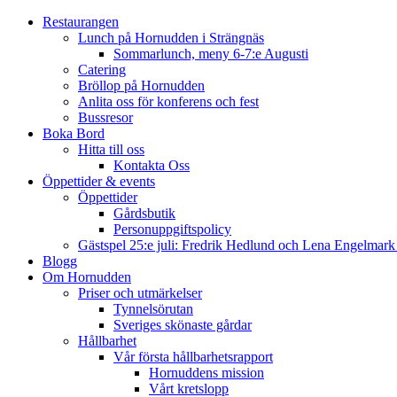
Restaurangen
Lunch på Hornudden i Strängnäs
Sommarlunch, meny 6-7:e Augusti
Catering
Bröllop på Hornudden
Anlita oss för konferens och fest
Bussresor
Boka Bord
Hitta till oss
Kontakta Oss
Öppettider & events
Öppettider
Gårdsbutik
Personuppgiftspolicy
Gästspel 25:e juli: Fredrik Hedlund och Lena Engelmar
Blogg
Om Hornudden
Priser och utmärkelser
Tynnelsörutan
Sveriges skönaste gårdar
Hållbarhet
Vår första hållbarhetsrapport
Hornuddens mission
Vårt kretslopp