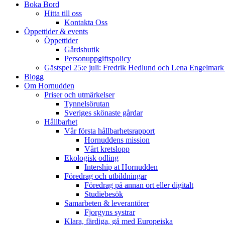
Boka Bord
Hitta till oss
Kontakta Oss
Öppettider & events
Öppettider
Gårdsbutik
Personuppgiftspolicy
Gästspel 25:e juli: Fredrik Hedlund och Lena Engelmar
Blogg
Om Hornudden
Priser och utmärkelser
Tynnelsörutan
Sveriges skönaste gårdar
Hållbarhet
Vår första hållbarhetsrapport
Hornuddens mission
Vårt kretslopp
Ekologisk odling
Intership at Hornudden
Föredrag och utbildningar
Föredrag på annan ort eller digitalt
Studiebesök
Samarbeten & leverantörer
Fjorgyns systrar
Klara, färdiga, gå med Europeiska