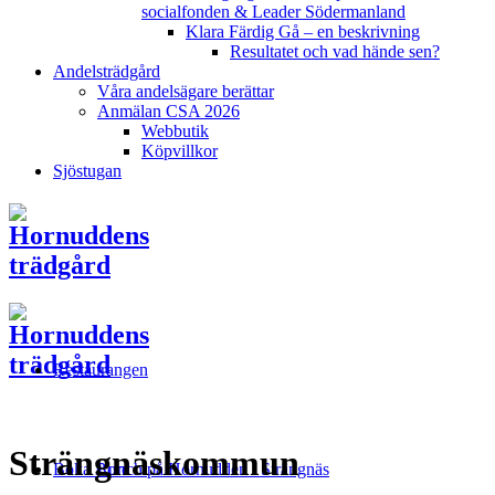
socialfonden & Leader Södermanland
Klara Färdig Gå – en beskrivning
Resultatet och vad hände sen?
Andelsträdgård
Våra andelsägare berättar
Anmälan CSA 2026
Webbutik
Köpvillkor
Sjöstugan
Restaurangen
Strängnäskommun
Boka Bord
Lunch på Hornudden i Strängnäs