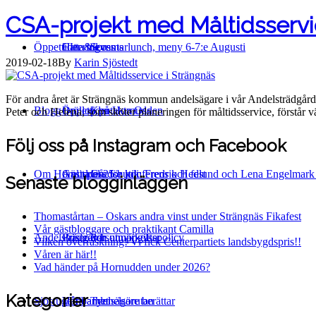
CSA-projekt med Måltidsservi
Öppettider & events
Catering
Hitta till oss
Sommarlunch, meny 6-7:e Augusti
2019-02-18
By
Karin Sjöstedt
För andra året är Strängnäs kommun andelsägare i vår Andelsträdgård 
Blogg
Bröllop på Hornudden
Öppettider
Kontakta Oss
Peter och Helena, som sköter planeringen för måltidsservice, förstår v
Följ oss på Instagram och Facebook
Om Hornudden
Anlita oss för konferens och fest
Gästspel 25:e juli: Fredrik Hedlund och Lena Engelmar
Gårdsbutik
Senaste blogginläggen
Thomastårtan – Oskars andra vinst under Strängnäs Fikafest
Vår gästbloggare och praktikant Camilla
Andelsträdgård
Bussresor
Priser och utmärkelser
Personuppgiftspolicy
Vilken överraskning! Vi fick Centerpartiets landsbygdspris!!
Våren är här!!
Vad händer på Hornudden under 2026?
Kategorier
Sjöstugan
Hållbarhet
Våra andelsägare berättar
Tynnelsörutan