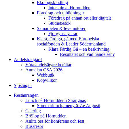
Ekologisk odling
Intership at Hornudden
Föredrag och utbildningar
Föredrag på annan ort eller digitalt
Studiebesök
Samarbeten & leverantörer
Fjorgyns systrar
Klara, färdiga, gå med Europeiska
socialfonden & Leader Södermanland
Klara Färdig Gå – en beskrivning
Resultatet och vad hände sen?
Andelsträdgård
Våra andelsägare berättar
Anmälan CSA 2026
Webbutik
Köpvillkor
Sjöstugan
Restaurangen
Lunch på Hornudden i Strängnäs
Sommarlunch, meny 6-7:e Augusti
Catering
Bröllop på Hornudden
Anlita oss för konferens och fest
Bussresor