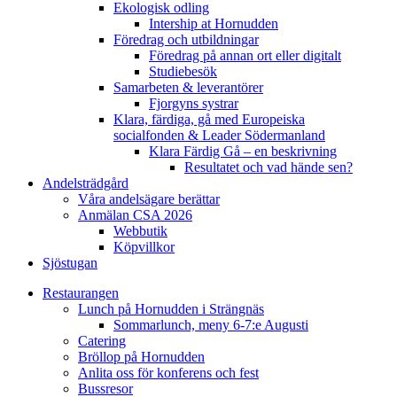
Ekologisk odling
Intership at Hornudden
Föredrag och utbildningar
Föredrag på annan ort eller digitalt
Studiebesök
Samarbeten & leverantörer
Fjorgyns systrar
Klara, färdiga, gå med Europeiska
socialfonden & Leader Södermanland
Klara Färdig Gå – en beskrivning
Resultatet och vad hände sen?
Andelsträdgård
Våra andelsägare berättar
Anmälan CSA 2026
Webbutik
Köpvillkor
Sjöstugan
Restaurangen
Lunch på Hornudden i Strängnäs
Sommarlunch, meny 6-7:e Augusti
Catering
Bröllop på Hornudden
Anlita oss för konferens och fest
Bussresor