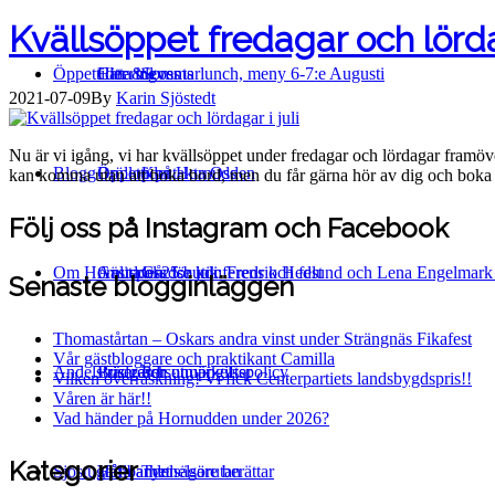
Kvällsöppet fredagar och lördag
Öppettider & events
Catering
Hitta till oss
Sommarlunch, meny 6-7:e Augusti
2021-07-09
By
Karin Sjöstedt
Nu är vi igång, vi har kvällsöppet under fredagar och lördagar framöv
Blogg
Bröllop på Hornudden
Öppettider
Kontakta Oss
kan komma utan att boka bord, men du får gärna hör av dig och bok
Följ oss på Instagram och Facebook
Om Hornudden
Anlita oss för konferens och fest
Gästspel 25:e juli: Fredrik Hedlund och Lena Engelmar
Gårdsbutik
Senaste blogginläggen
Thomastårtan – Oskars andra vinst under Strängnäs Fikafest
Vår gästbloggare och praktikant Camilla
Andelsträdgård
Bussresor
Priser och utmärkelser
Personuppgiftspolicy
Vilken överraskning! Vi fick Centerpartiets landsbygdspris!!
Våren är här!!
Vad händer på Hornudden under 2026?
Kategorier
Sjöstugan
Hållbarhet
Våra andelsägare berättar
Tynnelsörutan