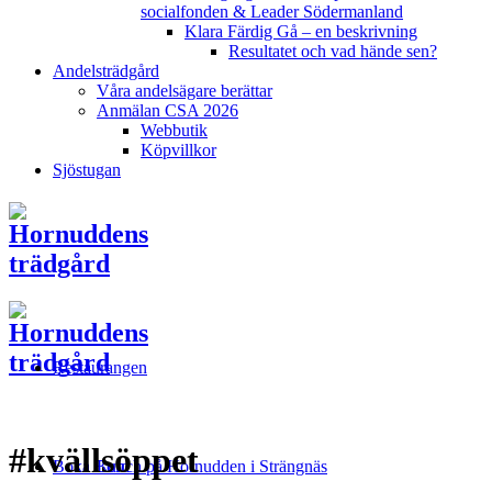
socialfonden & Leader Södermanland
Klara Färdig Gå – en beskrivning
Resultatet och vad hände sen?
Andelsträdgård
Våra andelsägare berättar
Anmälan CSA 2026
Webbutik
Köpvillkor
Sjöstugan
Restaurangen
#kvällsöppet
Boka Bord
Lunch på Hornudden i Strängnäs