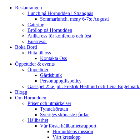
Restaurangen
Lunch på Hornudden i Strängnäs
Sommarlunch, meny 6-7:e Augusti
Catering
Bröllop på Hornudden
Anlita oss för konferens och fest
Bussresor
Boka Bord
Hitta till oss
Kontakta Oss
Öppettider & events
Öppettider
Gårdsbutik
Personuppgiftspolicy
Gästspel 25:e juli: Fredrik Hedlund och Lena Engelmar
Blogg
Om Hornudden
Priser och utmärkelser
Tynnelsörutan
Sveriges skönaste gårdar
Hållbarhet
Vår första hållbarhetsrapport
Hornuddens mission
Vårt kretslopp