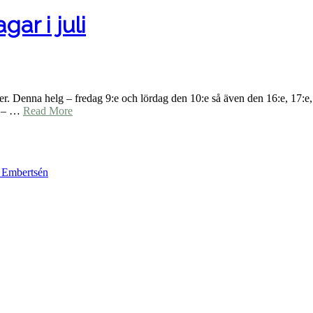
ar i juli
er. Denna helg – fredag 9:e och lördag den 10:e så även den 16:e, 17:e
a – …
Read More
k Embertsén