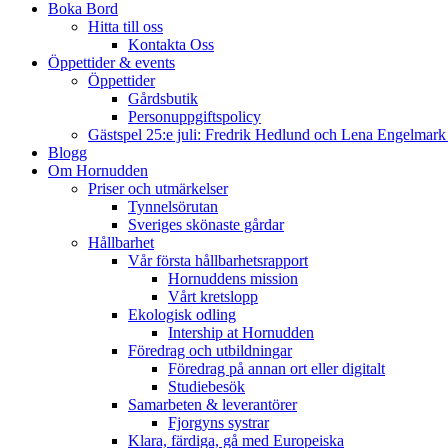
Boka Bord
Hitta till oss
Kontakta Oss
Öppettider & events
Öppettider
Gårdsbutik
Personuppgiftspolicy
Gästspel 25:e juli: Fredrik Hedlund och Lena Engelmar
Blogg
Om Hornudden
Priser och utmärkelser
Tynnelsörutan
Sveriges skönaste gårdar
Hållbarhet
Vår första hållbarhetsrapport
Hornuddens mission
Vårt kretslopp
Ekologisk odling
Intership at Hornudden
Föredrag och utbildningar
Föredrag på annan ort eller digitalt
Studiebesök
Samarbeten & leverantörer
Fjorgyns systrar
Klara, färdiga, gå med Europeiska