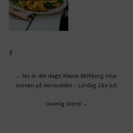
Post
←
Nu är det dags! Klasse Möllberg intar
scenen på Hornudden – Lördag 24:e juli
navigation
Ovanlig skörd
→