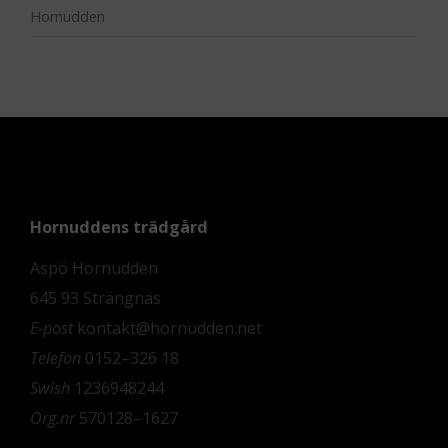
Hornudden
Hornuddens trädgård
Aspö Hornudden
645 93 Strängnäs
E-post
kontakt@hornudden.net
Telefon
0152–326 18
Swish
1236948244
Org.nr
570128–1627