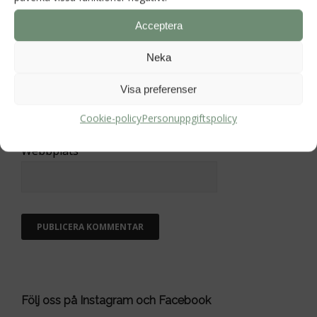
Namn
*
Acceptera
Neka
E-postadress
*
Visa preferenser
Cookie-policy
Personuppgiftspolicy
Webbplats
Följ oss på Instagram och Facebook