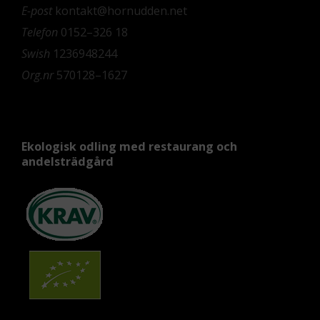
E-post
kontakt@hornudden.net
Telefon
0152–326 18
Swish
1236948244
Org.nr
570128–1627
Ekologisk odling med restaurang och
andelsträdgård