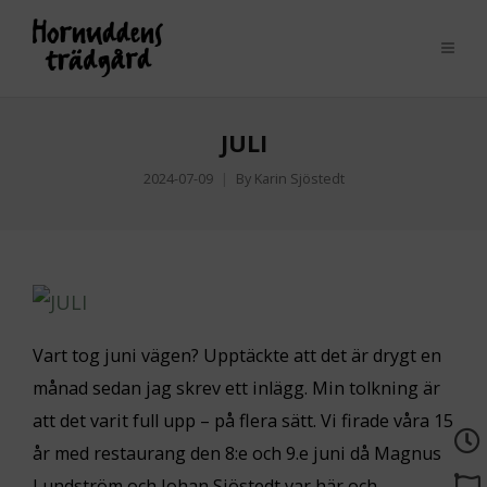
JULI
2024-07-09
By
Karin Sjöstedt
Vart tog juni vägen? Upptäckte att det är drygt en
månad sedan jag skrev ett inlägg. Min tolkning är
att det varit full upp – på flera sätt. Vi firade våra 15
år med restaurang den 8:e och 9.e juni då Magnus
Lundström och Johan Sjöstedt var här och