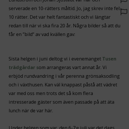
serverade en 10-rätters måltid. Jo, jag skrev inte fel:
10 rätter. Det var helt fantastiskt och vi längtar
redan till när vi ska fira 20 år. Några bilder så att du
får en ”bild” av vad kvällen gav:
Sista helgen i juni deltog vi i evenemanget
Tusen
trädgårdar s
om arrangeras vart annat år. Vi
erbjöd rundvandring i vår perenna grönsaksodling
och i växthusen. Kan väl knappast påstå att vädret
var med oss men trots det så kom flera
intresserade gäster som även passade på att äta
lunch när de var här.
Under helgen som var, den 6-7:e juli var det dags