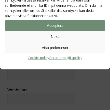
samtycker till dessa tekniker kan vi behandla data som
surfbeteende eller unika ID:n på denna webbplats. Om du inte
samtycker eller om du återkallar ditt samtycke kan detta
påverka vissa funktioner negativt.
Acceptera
Neka
Namn
*
Visa preferenser
Cookie-policy
Personuppgiftspolicy
E-postadress
*
Webbplats