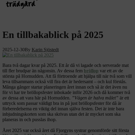
En tillbakablick på 2025
2025-12-30
By
Karin Sjöstedt
Bara två dagar kvar på 2025. Ett år då vi lagade och serverade mat
till fler brudpar än någonsin. Av dessa fem
bröllop
var ett av de
största på Hornudden. Att få förtroende att hjälpa till när två som vill
leva tillsammans också vill fira det är hedersamt – och kul förstås.
Många gånger startar planeringen året innan och så är det även nu
för vi har tre bröllopsfester inbokade inför 2026 och då kommer två
av dessa att vara här på Hornudden.
”Vägen är halva målet”
är ett
uttryck som passar väldigt bra in på just bröllopsfester för då är
förberedelserna en viktig del innan själva festen. Det är inte bara
inbjudningskorten som ska skrivas utan det är mycket som ska
planeras in och pusslas ihop.
Året 2025 var också året då Fjorgyns systrar genomförde sitt första