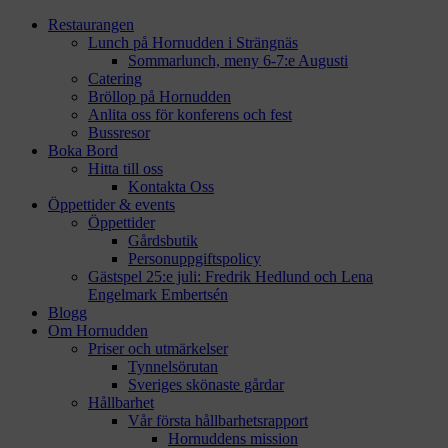
Restaurangen
Lunch på Hornudden i Strängnäs
Sommarlunch, meny 6-7:e Augusti
Catering
Bröllop på Hornudden
Anlita oss för konferens och fest
Bussresor
Boka Bord
Hitta till oss
Kontakta Oss
Öppettider & events
Öppettider
Gårdsbutik
Personuppgiftspolicy
Gästspel 25:e juli: Fredrik Hedlund och Lena
Engelmark Embertsén
Blogg
Om Hornudden
Priser och utmärkelser
Tynnelsörutan
Sveriges skönaste gårdar
Hållbarhet
Vår första hållbarhetsrapport
Hornuddens mission