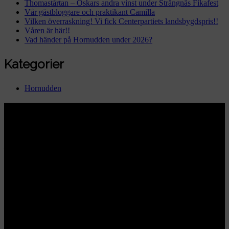
Thomastårtan – Oskars andra vinst under Strängnäs Fikafest
Vår gästbloggare och praktikant Camilla
Vilken överraskning! Vi fick Centerpartiets landsbygdspris!!
Våren är här!!
Vad händer på Hornudden under 2026?
Kategorier
Hornudden
Hornuddens trädgård
Aspö Hornudden
645 93 Strängnäs
E-post
kontakt@hornudden.net
Telefon
0152–326 18
Swish
1236948244
Org.nr
570128–1627
Ekologisk odling med restaurang och
andelsträdgård