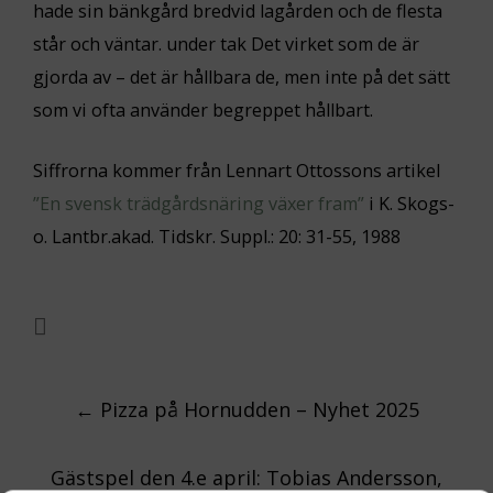
hade sin bänkgård bredvid lagården och de flesta
står och väntar. under tak Det virket som de är
gjorda av – det är hållbara de, men inte på det sätt
som vi ofta använder begreppet hållbart.
Siffrorna kommer från Lennart Ottossons artikel
”En svensk trädgårdsnäring växer fram”
i K. Skogs-
o. Lantbr.akad. Tidskr. Suppl.: 20: 31-55, 1988
Post
←
Pizza på Hornudden – Nyhet 2025
navigation
Gästspel den 4.e april: Tobias Andersson,