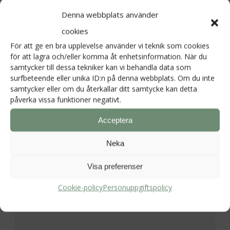
Mat i Fokus
→
Denna webbplats använder
cookies
För att ge en bra upplevelse använder vi teknik som cookies
för att lagra och/eller komma åt enhetsinformation. När du
Lämna ett svar
samtycker till dessa tekniker kan vi behandla data som
surfbeteende eller unika ID:n på denna webbplats. Om du inte
Din e-postadress kommer inte publiceras.
samtycker eller om du återkallar ditt samtycke kan detta
påverka vissa funktioner negativt.
Obligatoriska fält är märkta
*
Acceptera
Kommentar
*
Neka
Visa preferenser
Cookie-policy
Personuppgiftspolicy