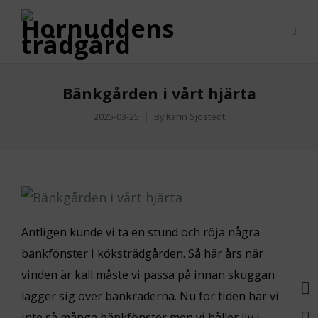
Bänkgården i vårt hjärta
2025-03-25
By
Karin Sjöstedt
Äntligen kunde vi ta en stund och röja några
bänkfönster i köksträdgården. Så här års när
vinden är kall måste vi passa på innan skuggan
lägger sig över bänkraderna. Nu för tiden har vi
inte så många bänkfönster men vi håller liv i