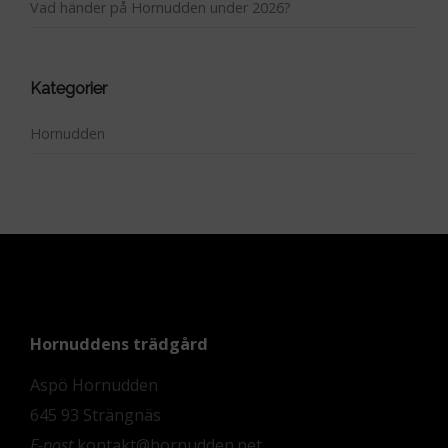
Vad händer på Hornudden under 2026?
Kategorier
Hornudden
Hornuddens trädgård
Aspö Hornudden
645 93 Strängnäs
E-post
kontakt@hornudden.net