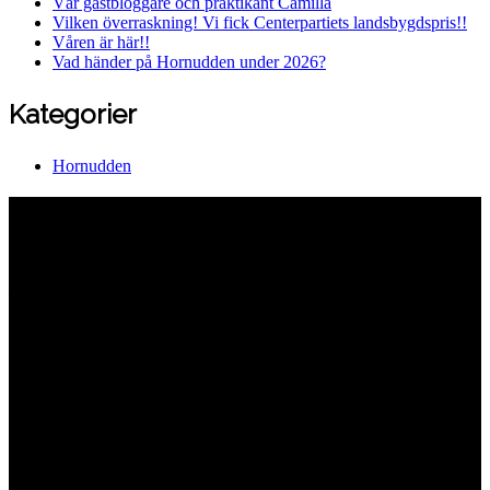
Vår gästbloggare och praktikant Camilla
Vilken överraskning! Vi fick Centerpartiets landsbygdspris!!
Våren är här!!
Vad händer på Hornudden under 2026?
Kategorier
Hornudden
Hornuddens trädgård
Aspö Hornudden
645 93 Strängnäs
E-post
kontakt@hornudden.net
Telefon
0152–326 18
Swish
1236948244
Org.nr
570128–1627
Ekologisk odling med restaurang och
andelsträdgård