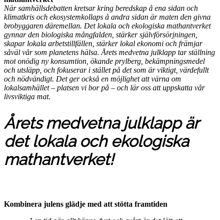
När samhällsdebatten kretsar kring beredskap å ena sidan och
klimatkris och ekosystemkollaps å andra sidan är maten den givna
brobyggaren däremellan. Det lokala och ekologiska mathantverket
gynnar den biologiska mångfalden, stärker självförsörjningen,
skapar lokala arbetstillfällen, stärker lokal ekonomi och främjar
såväl vår som planetens hälsa. Årets medvetna julklapp tar ställning
mot onödig ny konsumtion, ökande prylberg, bekämpningsmedel
och utsläpp, och fokuserar i stället på det som är viktigt, värdefullt
och nödvändigt. Det ger också en möjlighet att värna om
lokalsamhället – platsen vi bor på – och lär oss att uppskatta vår
livsviktiga mat.
Årets medvetna julklapp är
det lokala och ekologiska
mathantverket!
Kombinera julens glädje med att stötta framtiden