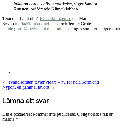
julklapp i ordets alla bem
ärkelse
, säger Sandra
Runsten, ordförande Klimatklubben.
Texten är hämtad på
Klimatklubben.se
där Maria
Soxbo
maria@klimatklubben.se
och Jennie Grute
jennie.grute@medvetenkonsumtion.se
anges som kontaktpersoner
Post
←
Tynnelsörutan tävlar vidare – nu för hela Sörmland!
Nypon, en gammal favorit
→
navigation
Lämna ett svar
Din e-postadress kommer inte publiceras.
Obligatoriska fält är
märkta
*