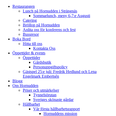
Restaurangen
Lunch på Hornudden i Strängnäs
Sommarlunch, meny 6-7:e Augusti
Catering
Bröllop på Hornudden
Anlita oss för konferens och fest
Bussresor
Boka Bord
Hitta till oss
Kontakta Oss
Öppettider & events
Öppettider
Gårdsbutik
Personuppgiftspolicy
Gästspel 25:e juli: Fredrik Hedlund och Lena
Engelmark Embertsén
Blogg
Om Hornudden
Priser och utmärkelser
Tynnelsörutan
Sveriges skönaste gårdar
Hållbarhet
Vår första hållbarhetsrapport
Hornuddens mission