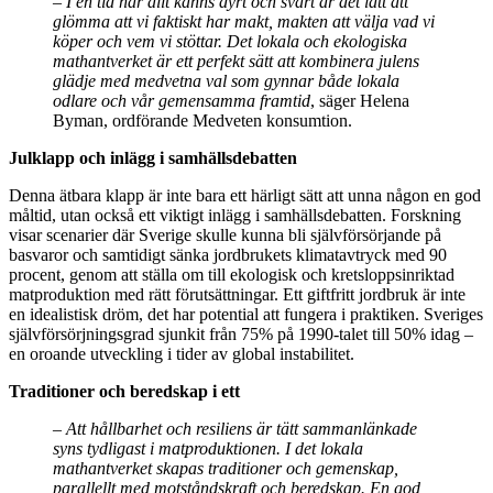
– I en tid när allt känns dyrt och svårt är det lätt att
glömma att vi faktiskt har makt, makten att välja vad vi
köper och vem vi stöttar. Det lokala och ekologiska
mathantverket är ett perfekt sätt att kombinera julens
glädje med medvetna val som gynnar både lokala
odlare och vår gemensamma framtid
, säger Helena
Byman, ordförande Medveten konsumtion.
Julklapp och inlägg i samhällsdebatten
Denna ätbara klapp är inte bara ett härligt sätt att unna någon en god
måltid, utan också ett viktigt inlägg i samhällsdebatten. Forskning
visar scenarier där Sverige skulle kunna bli självförsörjande på
basvaror och samtidigt sänka jordbrukets klimatavtryck med 90
procent, genom att ställa om till ekologisk och kretsloppsinriktad
matproduktion med rätt förutsättningar. Ett giftfritt jordbruk är inte
en idealistisk dröm, det har potential att fungera i praktiken. Sveriges
självförsörjningsgrad sjunkit från 75% på 1990-talet till 50% idag –
en oroande utveckling i tider av global instabilitet.
Traditioner och beredskap i ett
–
⁠Att h
ållbarhet och resiliens
är t
ätt sammanl
änkade
syns tydligast i matproduktionen. I det lokala
mathantverket skapas traditioner och gemenskap,
parallellt med motst
åndskraft och beredskap. En god