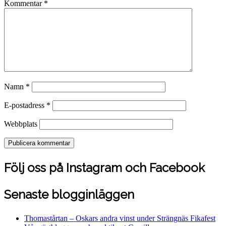
Kommentar
*
Namn
*
E-postadress
*
Webbplats
Följ oss på Instagram och Facebook
Senaste blogginläggen
Thomastårtan – Oskars andra vinst under Strängnäs Fikafest