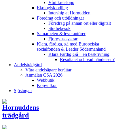
Vårt kretslopp
Ekologisk odling
Intership at Hornudden
Föredrag och utbildningar
Föredrag på annan ort eller digitalt
Studiebesök
Samarbeten & leverantörer
Fjorgyns systrar
Klara, färdiga, gå med Europeiska
socialfonden & Leader Södermanland
Klara Färdig Gå – en beskrivning
Resultatet och vad hände sen?
Andelsträdgård
Våra andelsägare berättar
Anmälan CSA 2026
Webbutik
Köpvillkor
Sjöstugan