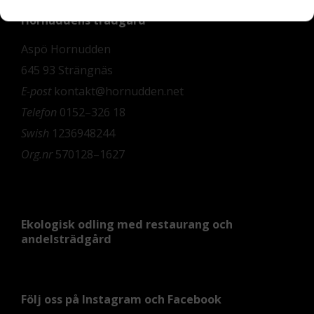
Hornuddens trädgård
Aspö Hornudden
645 93 Strängnäs
E-post
kontakt@hornudden.net
Telefon
0152–326 18
Swish
1236948244
Org.nr
570128–1627
Ekologisk odling med restaurang och
andelsträdgård
Följ oss på Instagram och Facebook