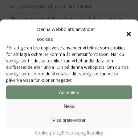
Vår gästbloggare och praktikant Camilla
Vilken överraskning! Vi fick Centerpartiets landsbygdspris!!
Denna webbplats använder
Våren är här!!
cookies
Vad händer på Hornudden under 2026?
För att ge en bra upplevelse använder vi teknik som cookies
för att lagra och/eller komma åt enhetsinformation. När du
samtycker till dessa tekniker kan vi behandla data som
surfbeteende eller unika ID:n på denna webbplats. Om du inte
Kategorier
samtycker eller om du återkallar ditt samtycke kan detta
påverka vissa funktioner negativt.
Hornudden
Acceptera
Neka
Visa preferenser
Cookie-policy
Personuppgiftspolicy