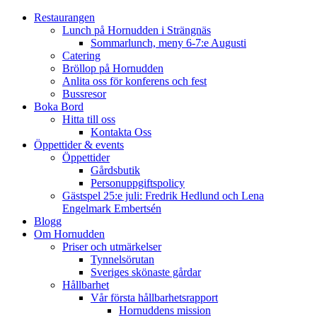
Restaurangen
Lunch på Hornudden i Strängnäs
Sommarlunch, meny 6-7:e Augusti
Catering
Bröllop på Hornudden
Anlita oss för konferens och fest
Bussresor
Boka Bord
Hitta till oss
Kontakta Oss
Öppettider & events
Öppettider
Gårdsbutik
Personuppgiftspolicy
Gästspel 25:e juli: Fredrik Hedlund och Lena
Engelmark Embertsén
Blogg
Om Hornudden
Priser och utmärkelser
Tynnelsörutan
Sveriges skönaste gårdar
Hållbarhet
Vår första hållbarhetsrapport
Hornuddens mission