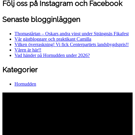
Följ oss på Instagram och Facebook
Senaste blogginläggen
Thomastårtan – Oskars andra vinst under Strängnäs Fikafest
Vår gästbloggare och praktikant Camilla
Vilken överraskning! Vi fick Centerpartiets landsbygdspris!!
Våren är här!!
Vad händer på Hornudden under 2026?
Kategorier
Hornudden
Hornuddens trädgård
Aspö Hornudden
645 93 Strängnäs
E-post
kontakt@hornudden.net
Telefon
0152–326 18
Swish
1236948244
Org.nr
570128–1627