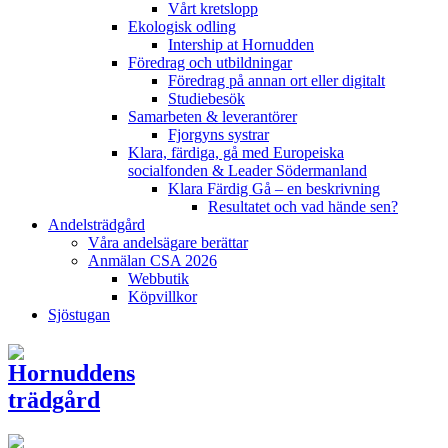
Vårt kretslopp
Ekologisk odling
Intership at Hornudden
Föredrag och utbildningar
Föredrag på annan ort eller digitalt
Studiebesök
Samarbeten & leverantörer
Fjorgyns systrar
Klara, färdiga, gå med Europeiska
socialfonden & Leader Södermanland
Klara Färdig Gå – en beskrivning
Resultatet och vad hände sen?
Andelsträdgård
Våra andelsägare berättar
Anmälan CSA 2026
Webbutik
Köpvillkor
Sjöstugan