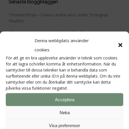
Senaste blogginläggen
Thomastårtan – Oskars andra vinst under Strängnäs
Fikafest
Vår gästbloggare och praktikant Camilla
Denna webbplats använder
Vilken överraskning! Vi fick Centerpartiets landsbygdspris!!
cookies
Våren är här!!
För att ge en bra upplevelse använder vi teknik som cookies
för att lagra och/eller komma åt enhetsinformation. När du
Vad händer på Hornudden under 2026?
samtycker till dessa tekniker kan vi behandla data som
surfbeteende eller unika ID:n på denna webbplats. Om du inte
samtycker eller om du återkallar ditt samtycke kan detta
påverka vissa funktioner negativt.
Kategorier
Acceptera
Hornudden
Neka
Visa preferenser