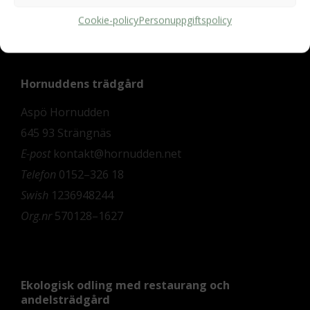
Cookie-policy
Personuppgiftspolicy
Hornuddens trädgård
Aspö Hornudden
645 93 Strängnäs
E-post
kontakt@hornudden.net
Telefon
0152–326 18
Swish
1236948244
Org.nr
570128–1627
Ekologisk odling med restaurang och
andelsträdgård